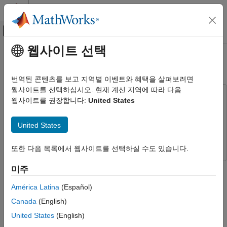
콘텐츠로 바로 가기
MATLAB 도움말 센터
오프캔버스 탐색 메뉴 토글
주요 콘텐츠
웹사이트 선택
문서 홈
코드 생성, 다운로드, 실행
물리 모델링
번역된 콘텐츠를 보고 지역별 이벤트와 혜택을 살펴보려면
웹사이트를 선택하십시오. 현재 계신 지역에 따라 다음
Simscape
다음 제품이 필요합니다.
웹사이트를 권장합니다:
United States
Simscape
Simscape
코드 생성, 다운로드, 실행
Simulink Coder
Simulink Coder
United States
이 페이지 내용
Simulink Real-Time
Simulink Real-Time
Simulink Real-Time 애플리케이션 빌드 및
실행을 위한 요구 사항
또한 다음 목록에서 웹사이트를 선택하실 수도 있습니다.
실시간 애플리케이션 생성, 빌드, 다운로드,
실행
타깃 하드웨어에서 HIL(Hardware-in-the-Loop) 시뮬레이션을
미주
®
수행하려면
Simulink
Real-Time™
을 사용하여 다음을
참고 항목
América Latina
(Español)
수행합니다.
Canada
(English)
개발 컴퓨터에서 코드를 생성하고 컴파일합니다.
United States
(English)