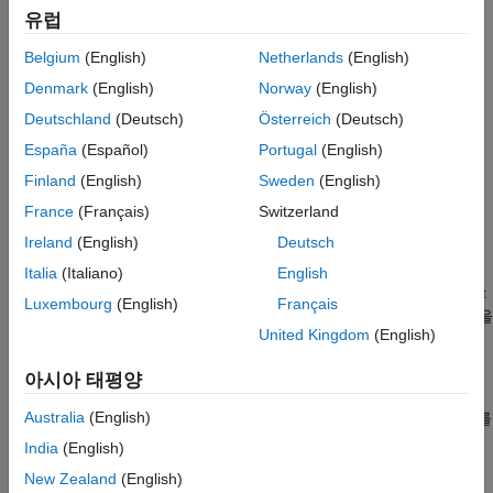
실시간 애플리케이션을 타깃 컴퓨터로 다운로드합니다.
유럽
개발 컴퓨터에서 원격으로 실시간 애플리케이션을
Belgium
(English)
Netherlands
(English)
실행합니다.
Denmark
(English)
Norway
(English)
Deutschland
(Deutsch)
Österreich
(Deutsch)
Simulink
Real-Time
애플리케이션 빌드 및 실행을
위한 요구 사항
España
(Español)
Portugal
(English)
실시간 애플리케이션을 빌드하고 실행하기 전에:
Finland
(English)
Sweden
(English)
France
(Français)
Switzerland
실시간 시뮬레이션을 위해 모델을 준비하고 구성합니다.
Ireland
(English)
Deutsch
개발 컴퓨터, 타깃 컴퓨터, I/O 보드에 대한 소프트웨어, I/O
Italia
(Italiano)
English
인터페이스, 연결을 설정하고 구성합니다. 자세한 내용은
Get
Luxembourg
(English)
Français
Started with Simulink Real-Time
(Simulink Real-Time)
항목을
United Kingdom
(English)
참조하십시오.
아시아 태평양
실시간 애플리케이션 생성, 빌드, 다운로드, 실행
Australia
(English)
개발 컴퓨터에서 모델의 코드를 생성하고, 실시간 컴퓨터로 코드를
전송하고, 실시간 컴퓨터에서 코드를 실행하는 방법을 보여주는
India
(English)
예제는
Create and Run Real-Time Application from Simulink
New Zealand
(English)
Model
(Simulink Real-Time)
항목을 참조하십시오.