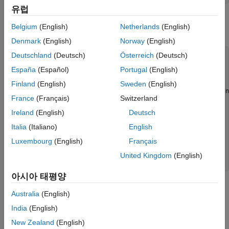
유럽
임의 점에서 임의 부호를 가지는 과도를 추가하여 신호를
Belgium
(English)
Netherlands
(English)
손상시킵니다. 재현이 가능하도록 난수 생성기를 재설정합니다.
Denmark
(English)
Norway
(English)
Deutschland
(Deutsch)
Österreich
(Deutsch)
rng 
default
España
(Español)
Portugal
(English)
spikeSignal = zeros(size(openLoopVoltage));

spks = 10:100:1990;

Finland
(English)
Sweden
(English)
spikeSignal(spks+round(2*randn(size(spks)))) = sign(randn
France
(Français)
Switzerland
noisyLoopVoltage = openLoopVoltage + spikeSignal;

Ireland
(English)
Deutsch
plot(t,noisyLoopVoltage)

Italia
(Italiano)
English
Luxembourg
(English)
Français
xlabel(
'Time (s)'
)

ylabel(
'Voltage (V)'
)

United Kingdom
(English)
title(
'Open-Loop Voltage with Added Spikes'
)
아시아 태평양
Australia
(English)
India
(English)
New Zealand
(English)