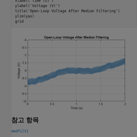
xlabel(
'Time (s)'
)

ylabel(
'Voltage (V)'
)

title(
'Open-Loop Voltage After Median Filtering'
)

ylim(yax)

grid
참고 항목
medfilt1