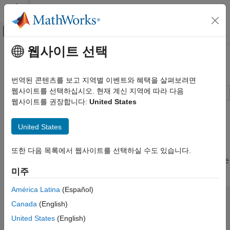
콘텐츠로 바로 가기
MATLAB 도움말 센터
오프캔버스 탐색 메뉴 토글
주요 콘텐츠
웹사이트 선택
문서 홈
신호에서 스파이크 제거하기
신호 처리
번역된 콘텐츠를 보고 지역별 이벤트와 혜택을 살펴보려면
웹사이트를 선택하십시오. 현재 계신 지역에 따라 다음
Signal Processing Toolbox
웹사이트를 권장합니다:
United States
신호 생성, 분석 및 전처리
경우에 따라 데이터에 원치 않는 과도(Transient)나 스파이크가
나타납니다. 중앙값 필터링은 이를 자연스럽게 제거할 수 있는
평활화와 잡음 제거
United States
방법입니다.
신호에서 스파이크 제거하기
60Hz 전력 공급선으로부터 잡음의 영향을 받고 있는 아날로그
또한 다음 목록에서 웹사이트를 선택하실 수도 있습니다.
이 페이지 내용
기기의 입력에서 개루프 전압을 고려해 보겠습니다. 샘플 레이트는
참고 항목
1kHz입니다.
미주
América Latina
(Español)
load 
openloop60hertz
Canada
(English)
fs = 1000;

United States
(English)
t = (0:numel(openLoopVoltage) - 1)/fs;