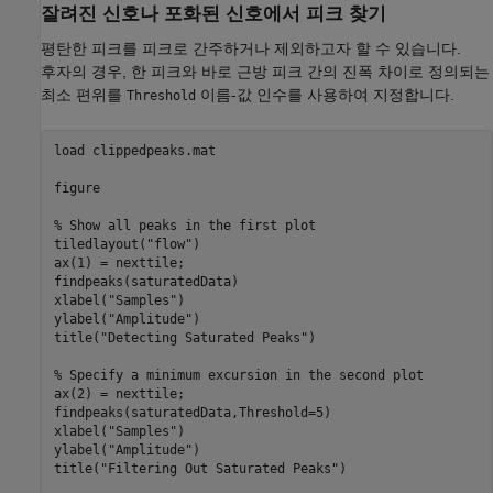
잘려진 신호나 포화된 신호에서 피크 찾기
평탄한 피크를 피크로 간주하거나 제외하고자 할 수 있습니다.
후자의 경우, 한 피크와 바로 근방 피크 간의 진폭 차이로 정의되는
최소 편위를
이름-값 인수를 사용하여 지정합니다.
Threshold
load 
clippedpeaks.mat
figure

% Show all peaks in the first plot
tiledlayout(
"flow"
)

ax(1) = nexttile;

findpeaks(saturatedData)

xlabel(
"Samples"
)

ylabel(
"Amplitude"
)

title(
"Detecting Saturated Peaks"
)

% Specify a minimum excursion in the second plot
ax(2) = nexttile;

findpeaks(saturatedData,Threshold=5)

xlabel(
"Samples"
)

ylabel(
"Amplitude"
)

title(
"Filtering Out Saturated Peaks"
)
