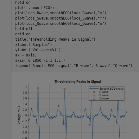
hold 
on
plot(t,smoothECG); 

plot(locs_Rwave,smoothECG(locs_Rwave),
"v"
)

plot(locs_Swave,smoothECG(locs_Swave),
"*"
)

plot(locs_Qwave,smoothECG(locs_Qwave),
"o"
)

hold 
off
grid 
on
title(
"Thresholding Peaks in Signal"
)

xlabel(
"Samples"
)

ylabel(
"Voltage(mV)"
)

ax = axis;

axis([0 1850 -1.1 1.1])

legend(
"Smooth ECG signal"
,
"R wave"
,
"S wave"
,
"Q wave"
)