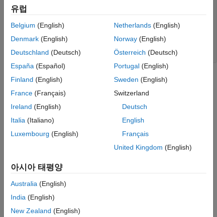
load 
sunspot.dat
유럽
year = sunspot(:,1); 

relNums = sunspot(:,2);

Belgium
(English)
Netherlands
(English)
findpeaks(relNums,year)

xlabel(
"Year"
)

Denmark
(English)
Norway
(English)
ylabel(
"Sunspot Number"
)

Deutschland
(Deutsch)
Österreich
(Deutsch)
title(
"Find All Peaks"
)
España
(Español)
Portugal
(English)
Finland
(English)
Sweden
(English)
France
(Français)
Switzerland
Ireland
(English)
Deutsch
Italia
(Italiano)
English
Luxembourg
(English)
Français
United Kingdom
(English)
아시아 태평양
Australia
(English)
India
(English)
위에 나와 있는 플롯은 300년 동안 표로 만들어 온 태양 흑점의
New Zealand
(English)