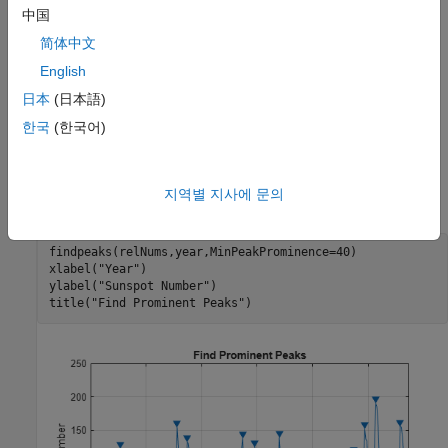
개수를 보여주고 검출된 피크를 표시합니다. 다음 섹션에서는
中国
이러한 피크 간 거리를 측정하는 방법을 보여줍니다.
简体中文
피크 간 거리 측정하기
English
신호의 피크가 규칙적인 간격으로 나타나는 것처럼 보입니다.
日本
(日本語)
그러나, 일부 피크는 서로 매우 가깝게 있습니다.
한국
(한국어)
이름-값 인수를 사용하여 이들 피크를
MinPeakProminence
필터링할 수 있습니다. 피크의 양쪽 방향으로 이전 값보다 더 큰
값이 나타나기 전까지 상대흑점수가 최소 40개 이상 감소하는
지역별 지사에 문의
피크를 고려합니다.
findpeaks(relNums,year,MinPeakProminence=40)

xlabel(
"Year"
)

ylabel(
"Sunspot Number"
)

title(
"Find Prominent Peaks"
)