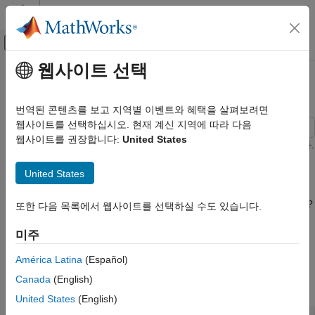
콘텐츠로 바로 가기
MATLAB 도움말 센터
오프캔버스 탐색 메뉴 토글
주요 콘텐츠
웹사이트 선택
문서 홈
피크 분석
신호 처리
번역된 콘텐츠를 보고 지역별 이벤트와 혜택을 살펴보려면
웹사이트를 선택하십시오. 현재 계신 지역에 따라 다음
Signal Processing Toolbox
웹사이트를 권장합니다:
United States
측정 및 특징 추출
이 예제에서는 기본적인 피크 분석을 수행하는 방법을 보여줍니다.
이는 다음과 같은 문제의 해결에 도움이 됩니다. 신호의 피크는
기술 통계량
United States
어떻게 찾습니까? 피크 간의 거리는 어떻게 측정합니까? 추세의
피크 분석
영향을 받는 신호의 피크 진폭은 어떻게 측정합니까? 잡음이 있는
신호의 피크는 어떻게 찾습니까? 국소 최솟값은 어떻게 구합니까?
또한 다음 목록에서 웹사이트를 선택하실 수도 있습니다.
이 페이지 내용
최댓값 또는 피크 찾기
최댓값 또는 피크 찾기
미주
피크 간 거리 측정하기
취리히 흑점 상대 수(Zurich Sunspot Relative Number)는 태양
잘려진 신호나 포화된 신호에서 피크 찾기
América Latina
(Español)
흑점의 개수와 크기를 모두 측정합니다.
함수를
findpeaks
피크의 진폭 측정하기
Canada
(English)
사용하여 피크의 위치와 값을 찾을 수 있습니다.
임계값을 지정하여 관심 있는 피크 찾기
United States
(English)
참고 항목