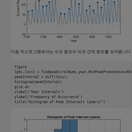
다음 히스토그램에서는 수년 동안의 피크 간격 분포를 보여줍니다.
figure

[pks,locs] = findpeaks(relNums,year,MinPeakProminence=40);
peakInterval = diff(locs);

histogram(peakInterval)

grid 
on
xlabel(
"Year Intervals"
)

ylabel(
"Frequency of Occurrence"
)

title(
"Histogram of Peak Intervals (years)"
)