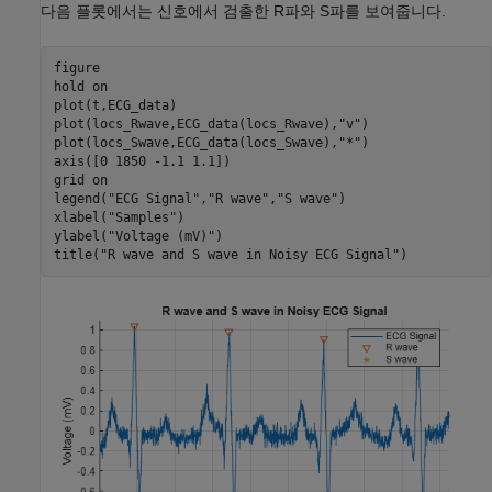
다음 플롯에서는 신호에서 검출한 R파와 S파를 보여줍니다.
figure

hold 
on
plot(t,ECG_data)

plot(locs_Rwave,ECG_data(locs_Rwave),
"v"
)

plot(locs_Swave,ECG_data(locs_Swave),
"*"
)

axis([0 1850 -1.1 1.1])

grid 
on
legend(
"ECG Signal"
,
"R wave"
,
"S wave"
)

xlabel(
"Samples"
)

ylabel(
"Voltage (mV)"
)

title(
"R wave and S wave in Noisy ECG Signal"
)