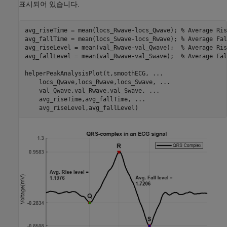
표시되어 있습니다.
avg_riseTime = mean(locs_Rwave-locs_Qwave); 
% Average Ris
avg_fallTime = mean(locs_Swave-locs_Rwave); 
% Average Fal
avg_riseLevel = mean(val_Rwave-val_Qwave);  
% Average Ris
avg_fallLevel = mean(val_Rwave-val_Swave);  
% Average Fal
helperPeakAnalysisPlot(t,smoothECG, 
...
    locs_Qwave,locs_Rwave,locs_Swave, 
...
    val_Qwave,val_Rwave,val_Swave, 
...
    avg_riseTime,avg_fallTime, 
...
    avg_riseLevel,avg_fallLevel)