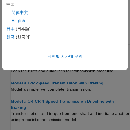
transmission
中国
9-Speed
Clutch schedule for a nine-speed
简体中文
transmission
English
10-Speed
Clutch schedule for a 10-speed transmission
日本
(日本語)
Transmission
Abstract transmission for system-level
한국
(한국어)
driveline modeling
(R2022a 이후)
도움말 항목
지역별 지사에 문의
Transmission Design Principles and Best Practices
Lean the rules and guidelines for transmission modeling.
Model a Two-Speed Transmission with Braking
Model a simple, yet complete, transmission.
Model a CR-CR 4-Speed Transmission Driveline with
Braking
Transfer motion and torque from one shaft and inertia to another
using a realistic transmission model.