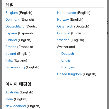
체결하여 단일한 유효 기어비, 즉
구동비
를 생성합니다. 기어를
유럽
변경하려면 한 클러치 세트를 체결 해제하고 다른 클러치 세트를
체결해야 합니다. 각 기어비마다 체결 및 체결 해제할 클러치
Belgium
(English)
Netherlands
(English)
세트를
클러치 스케줄
에서 지정할 수 있습니다. 클러치 스케줄을
Denmark
(English)
Norway
(English)
설계하고 클러치 압력 신호의 형태와 순서를 조정하는 작업은 종종
Deutschland
(Deutsch)
Österreich
(Deutsch)
변속기 설계에서 가장 어려운 부분입니다. 현실적인 변속기
모델에는 마찰과 불완전한 기어 메싱으로 인한 손실도 포함되어야
España
(Español)
Portugal
(English)
합니다.
Finland
(English)
Sweden
(English)
France
(Français)
Switzerland
Simscape 블록
Ireland
(English)
Deutsch
4-Speed CR-
Clutch schedule for a four-speed carrier
Italia
(Italiano)
English
CR
ring-carrier ring transmission
Luxembourg
(English)
Français
4-Speed
Clutch schedule for a four-speed
United Kingdom
(English)
Ravigneaux
Ravigneaux transmission
6-Speed
Clutch schedule for a six-speed Lepelletier
아시아 태평양
Lepelletier
transmission
Australia
(English)
7-Speed
Clutch schedule for a seven-speed
Lepelletier
Lepelletier transmission
India
(English)
New Zealand
(English)
8-Speed
Clutch schedule for an eight-speed