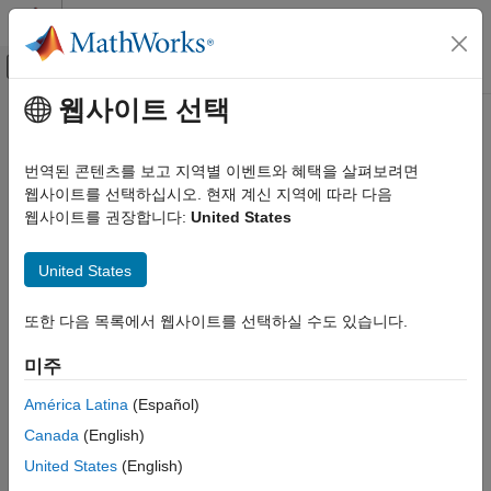
콘텐츠로 바로 가기
MATLAB 도움말 센터
오프캔버스 탐색 메뉴 토글
주요 콘텐츠
웹사이트 선택
문서 홈
기어비와 클러치 스케줄을 사용한
물리 모델링
변속기
번역된 콘텐츠를 보고 지역별 이벤트와 혜택을 살펴보려면
웹사이트를 선택하십시오. 현재 계신 지역에 따라 다음
Simscape Driveline
웹사이트를 권장합니다:
United States
구동계(드라이브라인) 모델링
기어와 클러치를 포함하는 복잡하고 전환 가능한 기어박스
실제 구동축계에서는 입력 또는 구동 샤프트를 여러 출력 또는
카테고리
United States
피구동(driven) 샤프트 중 하나에 연결하거나, 여러 기어비 중
기본 운동, 토크, 힘 모델링
하나를 선택하여 하나의 피구동 샤프트에 연결합니다. 그런 다음
구동계 액추에이션
구동축계는 기어 간 전환을 위해 여러 개의 클러치를 필요로
또한 다음 목록에서 웹사이트를 선택하실 수도 있습니다.
합니다. 클러치 중 하나를 체결하여 피구동 샤프트 중 하나 또는
풀리 네트워크를 사용한 동력 전달
기어 세트 중 하나를 연결합니다. 그런 다음 한 클러치의 체결을
미주
클러치를 사용한 기어 연결(기어 커플링)
제어
해제하고 다른 클러치를 체결하여 다른 출력 샤프트나 기어비로
América Latina
(Español)
전환합니다.
기어비와 클러치 스케줄을 사용한 변속기
Canada
(English)
구동축계 외란
여러 기어 세트를 동시에 사용하려면, 한 번에 둘 이상의 클러치를
마찰 손실 및 열 손실
United States
(English)
체결할 수도 있습니다. 변속기는 여러 기어 세트를 동시에
특화된 컴포넌트와 사용자 지정 컴포넌트