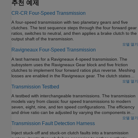
추천 예제
CR-CR Four-Speed Transmission
A four-speed transmission with two planetary gears and five
clutches. The test sequence steps through the four forward gear
ratios, switches to neutral, and then applies a brake clutch to the
output shaft of the transmission.
모델 열기
Ravigneaux Four-Speed Transmission
A test harness for a Ravigneaux 4-speed transmission. The
subsystem uses the Ravigneaux Gear block and five friction
clutches to implement four forward ratios plus reverse. Meshing
losses are enabled in the Ravigneaux gear. The clutch states
required to implement the different ratios can be viewed by
모델 열기
Transmission Testbed
opening the Clutch Schedule block.
A testbed with interchangeable transmissions. The transmission
models vary from classic four speed transmissions to modern
seven, eight, nine, and ten speed configurations. The efficiency
and drive ratio can be adjusted by varying the components in
each individual transmission configuration. The transmission
모델 열기
Transmission Fault Detection Harness
choices are held in a variant subsystem and are selected by
either using the hyperlinks in the model or right-clicking the
Inject stuck-off and stuck-on clutch faults into a transmission
Transmission subsystem, selecting Variant -> Override using,