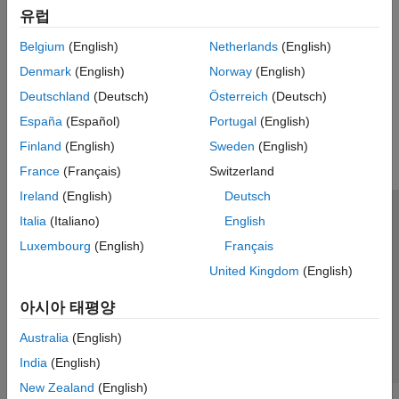
VEX EDR V5 Robot Brain
유럽
모델링
하드웨어 연결을 위한 모델 준비, 하드웨어 프로토콜 지원을 위한
Belgium
(English)
Netherlands
(English)
블록 추가
Denmark
(English)
Norway
(English)
Deutschland
(Deutsch)
Österreich
(Deutsch)
이 페이지가 얼마나 도움이 되었습니까?
España
(Español)
Portugal
(English)
Finland
(English)
Sweden
(English)
France
(Français)
Switzerland
Ireland
(English)
Deutsch
Italia
(Italiano)
English
신뢰 센터
등록 상표
개인정보 취급방침
불법 복제 방지
Luxembourg
(English)
Français
애플리케이션 상태
문의하기
United Kingdom
(English)
© 1994-2026 The MathWorks, Inc.
아시아 태평양
웹사이트 
한국
Australia
(English)
India
(English)
New Zealand
(English)