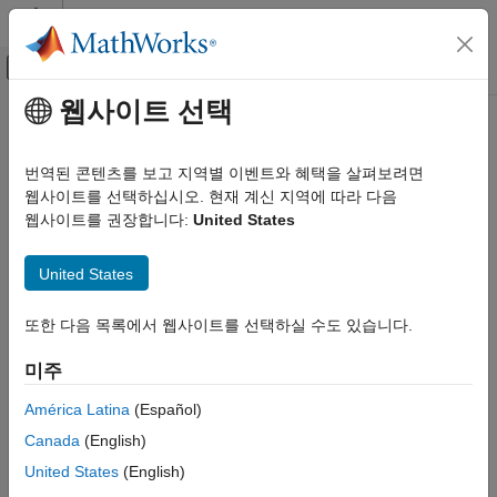
콘텐츠로 바로 가기
MATLAB 도움말 센터
오프캔버스 탐색 메뉴 토글
주요 콘텐츠
웹사이트 선택
문서 홈
이 페이지는 기계 번역을 사용하여 번역되었습니다. 영어 원문을
보려면 여기를 클릭하십시오.
코드 생성
번역된 콘텐츠를 보고 지역별 이벤트와 혜택을 살펴보려면
웹사이트를 선택하십시오. 현재 계신 지역에 따라 다음
NXP FRDM-KL25Z 보드
Simulink Coder
웹사이트를 권장합니다:
United States
배포, 통합 및 지원되는 하드웨어
Simulink Coder에서 지원되는 하드웨어
NXP™ FRDM-KL25Z를 위한 코드 생성 및 배포
United States
®
카테고리
Simulink
Coder™ Support Package for NXP FRDM-KL25Z
Board
를 사용하면 NXP FRDM-KL25Z 보드에서 Simulink 모델을
ARM Cortex 기반 VEX 마이크로컨트롤러
또한 다음 목록에서 웹사이트를 선택하실 수도 있습니다.
만들고 실행할 수 있습니다. 지원 패키지에는 NXP FRDM-KL25Z
BBC micro:bit
주변기기와 통신 인터페이스를 구성하고 액세스하기 위한
미주
BeagleBone Blue 하드웨어
Simulink 블록 라이브러리가 포함되어 있습니다.
NXP FRDM-KL25Z 보드
América Latina
(Español)
카테고리
설정 및 구성
Canada
(English)
모델링
설정 및 구성
United States
(English)
NXP FRDM-K64F 보드
하드웨어 지원 설치, 펌웨어 업데이트, 하드웨어 연결 구성