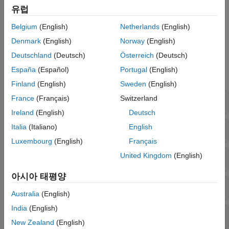
MATLAB 애드온 탐색기에서
Streaming Data Framework for
유럽
MATLAB Production Server
지원 패키지를 설치하십시오. 애드온
설치에 대한 자세한 내용은
애드온을 받고 관리하기
(MATLAB)
Belgium
(English)
Netherlands
(English)
항목을 참조하십시오.
Denmark
(English)
Norway
(English)
함수
Deutschland
(Deutsch)
Österreich
(Deutsch)
España
(Español)
Portugal
(English)
모두 확장
Finland
(English)
Sweden
(English)
이벤트 스트림에 연결하기
France
(Français)
Switzerland
Ireland
(English)
Deutsch
이벤트 읽고 쓰기
Italia
(Italiano)
English
Luxembourg
(English)
Français
Kafka
스트림 작업
United Kingdom
(English)
아시아 태평양
Kafka
프로바이더 속성
Australia
(English)
India
(English)
프로덕션 환경 시뮬레이션
New Zealand
(English)