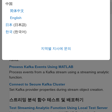
中国
스트리밍 분석 배포하기
简体中文
English
도움말 항목
日本
(日本語)
이벤트 스트림 처리하기
한국
(한국어)
Streaming Data Framework for MATLAB Production Server
Basics
지역별 지사에 문의
Use
Streaming Data Framework for MATLAB Production Server
to read from and write to event streaming platforms, such as
Kafka.
Process Kafka Events Using MATLAB
Process events from a Kafka stream using a streaming analytic
function.
Connect to Secure Kafka Cluster
Set Kafka provider properties during stream object creation.
스트리밍 분석 함수 테스트 및 배포하기
Test Streaming Analytic Function Using Local Test Server