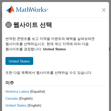
콘텐츠로 바로 가기
MATLAB 도움말 센터
오프캔버스 탐색 메뉴 토글
주요 콘텐츠
웹사이트 선택
문서 홈
이벤트 스트림 처리
애플리케이션 배포
번역된 콘텐츠를 보고 지역별 이벤트와 혜택을 살펴보려면
®
Kafka
이벤트와 같은 이벤트를 읽고 쓰기
웹사이트를 선택하십시오. 현재 계신 지역에 따라 다음
MATLAB Production Server
®
Streaming Data Framework for MATLAB
Production Server™
를
웹사이트를 권장합니다:
United States
카테고리
설치하면 다음과 같은 작업이 가능합니다.
설치
United States
이벤트 스트리밍 플랫폼에서 Kafka 이벤트와 같은 이벤트
서버 관리
스트림을 읽고 씁니다.
보안
또한 다음 목록에서 웹사이트를 선택하실 수도 있습니다.
코드 배포
프로덕션 환경을 시뮬레이션하여 스트리밍 분석 알고리즘을
미주
이벤트 스트림 처리
테스트합니다. (
MATLAB Compiler SDK™
필요)
클라이언트 프로그래밍
América Latina
(Español)
문제 해결
스트리밍 분석 알고리즘을 배포하여 스케일링합니다.
Canada
(English)
(
MATLAB Production Server
필요)
United States
(English)