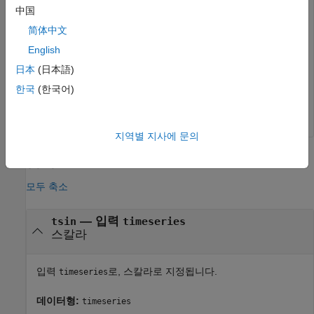
tsout.Events
中国
简体中文
English
    EventData: []

         Name: 'Event1'

日本
(日本語)
         Time: 0

        Units: 'seconds'

한국
(한국어)
지역별 지사에 문의
입력 인수
모두 축소
—
입력
tsin
timeseries
스칼라
입력
로, 스칼라로 지정됩니다.
timeseries
데이터형:
timeseries