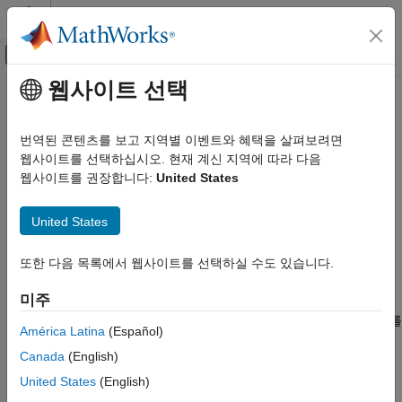
콘텐츠로 바로 가기
MATLAB 도움말 센터
오프캔버스 탐색 메뉴 토글
주요 콘텐츠
웹사이트 선택
문서 홈
addevent
MATLAB
번역된 콘텐츠를 보고 지역별 이벤트와 혜택을 살펴보려면
언어 기본 사항
에 이벤트 추가
웹사이트를 선택하십시오. 현재 계신 지역에 따라 다음
timeseries
데이터형
웹사이트를 권장합니다:
United States
시계열
페이지 내 모두 축소
구문
United States
addevent
tsout = addevent(tsin,tsevent)
이 페이지 내용
또한 다음 목록에서 웹사이트를 선택하실 수도 있습니다.
tsout = addevent(tsin,eventname,eventtime)
구문
설명
설명
미주
예제
는
객체
를
tsout = addevent(
,
)
tsdata.event
tsevent
tsin
tsevent
América Latina
(Español)
객체
에 추가합니다. 이벤트
는 단일
입력 인수
timeseries
tsin
tsevent
Canada
(English)
객체 또는
객체로 구성된 배열일 수
tsdata.event
tsdata.event
버전 내역
있습니다.
United States
(English)
참고 항목