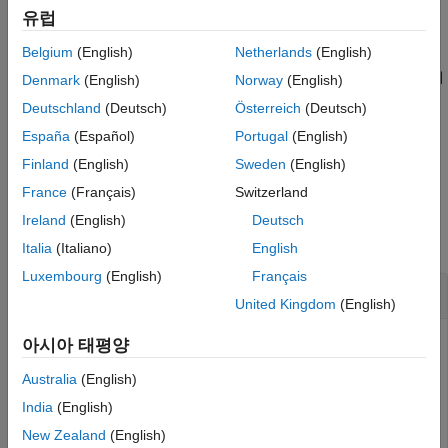
은
tsout = addevent(
,
,
)
tsdata.event
유럽
tsin
eventname
eventtime
객체를 만들고 이를
의
속성에 추가합니다. 인수
tsin
Events
Belgium
(English)
Netherlands
(English)
은 단일 이벤트 이름 문자형 벡터 또는 이벤트 이름
eventname
문자형 벡터로 구성된 셀형 배열일 수 있습니다.
은 그에
eventtime
Denmark
(English)
Norway
(English)
대응하는 이벤트 시간 또는 이벤트 시간으로 구성된 셀형
Deutschland
(Deutsch)
Österreich
(Deutsch)
배열입니다.
España
(Español)
Portugal
(English)
예제
Finland
(English)
Sweden
(English)
France
(Français)
Switzerland
예제
Ireland
(English)
Deutsch
모두 축소
Italia
(Italiano)
English
Luxembourg
(English)
Français
이벤트 추가하기
United Kingdom
(English)
아시아 태평양
객체를 만들어 이 객체에 이벤트를 추가합니다.
timeseries
Australia
(English)
India
(English)
tsin = timeseries((1:5)');

New Zealand
(English)
tsout = addevent(tsin,
'Event1'
,0);
