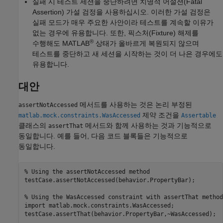
실패 시 테스트 세션을 중단하려면 치명적 어설션(Fatal
Assertion) 가설 검정을 사용하십시오. 이러한 가설 검정은
실패 모드가 매우 주요한 사안이라 테스트를 계속할 이유가
없는 경우에 유용합니다. 또한, 픽스처(Fixture) 해제를
®
수행해도 MATLAB
상태가 올바르게 복원되지 않으며
테스트를 중단하고 새 세션을 시작하는 것이 더 나은 경우에도
유용합니다.
대안
메서드를 사용하는 것은 논리 부정된
assertNotAccessed
제약 조건을
matlab.mock.constraints.WasAccessed
Assertable
클래스의
메서드와 함께 사용하는 것과 기능적으로
assertThat
동일합니다. 예를 들어, 다음 코드 블록들은 기능적으로
동일합니다.
% Using the assertNotAccessed method
testCase.assertNotAccessed(behavior.PropertyBar);

% Using the WasAccessed constraint with assertThat method
import 
matlab.mock.constraints.WasAccessed
;

testCase.assertThat(behavior.PropertyBar,~WasAccessed);