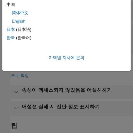
中国
—
모의 객체의 동작
behavior
인스턴스
matlab.mock.PropertyBehavior
简体中文
English
—
표시할 진단 정보
diagnostic
日本
(日本語)
string형 배열
|
문자형 배열
|
함수 핸들
|
한국
(한국어)
matlab.automation.diagnostics.Diagnostic
객체
지역별 지사에 문의
예제
모두 확장
속성이 액세스되지 않았음을 어설션하기
어설션 실패 시 진단 정보 표시하기
팁