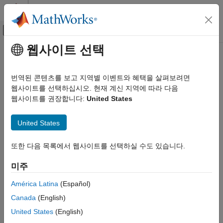
콘텐츠로 바로 가기
MATLAB 도움말 센터
오프캔버스 탐색 메뉴 토글
주요 콘텐츠
웹사이트 선택
문서 홈
assertNotAccessed
MATLAB
번역된 콘텐츠를 보고 지역별 이벤트와 혜택을 살펴보려면
소프트웨어 개발
클래스:
matlab.mock.TestCase
웹사이트를 선택하십시오. 현재 계신 지역에 따라 다음
테스트 프레임워크
네임스페이스:
matlab.mock
웹사이트를 권장합니다:
United States
테스트에서 종속 컴포넌트 모방
속성이 액세스되지 않았음을 어설션
United States
assertNotAccessed
페이지 내 모두 확장
이 페이지 내용
또한 다음 목록에서 웹사이트를 선택하실 수도 있습니다.
구문
구문
설명
미주
assertNotAccessed(testcase,behavior)
입력 인수
assertNotAccessed(testcase,behavior,diagnostic)
América Latina
(Español)
예제
설명
Canada
(English)
팁
는 속성이 액세스되지
assertNotAccessed(
,
)
testcase
behavior
United States
(English)
대안
않았음을 어설션합니다.