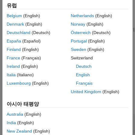
버전 내역
유럽
참고 항목
예제
Belgium
(English)
Netherlands
(English)
은 또한
assertNotAccessed(
,
,
)
testcase
behavior
diagnostic
Denmark
(English)
Norway
(English)
의 진단 정보를 가설 검정에 연결합니다. 테스트 실행기
diagnostic
Deutschland
(Deutsch)
Österreich
(Deutsch)
구성에 따라 테스트 프레임워크는 가설 검정이 통과 또는 실패일
España
(Español)
Portugal
(English)
때 진단을 표시할 수 있습니다. 기본적으로 프레임워크는 가설
검정이 실패일 때만 진단을 표시합니다. 테스트 실행기를 사용자
Finland
(English)
Sweden
(English)
지정하여 디폴트 동작을 재정의할 수 있습니다. 예를 들어,
France
(Français)
Switzerland
인스턴스를 사용하여 실패 및 통과
DiagnosticsOutputPlugin
Ireland
(English)
Deutsch
이벤트 진단을 모두 표시합니다.
Italia
(Italiano)
English
예제
Luxembourg
(English)
Français
United Kingdom
(English)
입력 인수
아시아 태평양
모두 확장
Australia
(English)
—
테스트 케이스의 인스턴스
testcase
India
(English)
객체
matlab.mock.TestCase
New Zealand
(English)