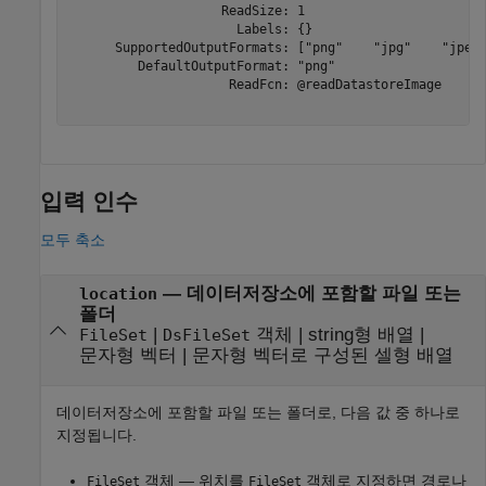
                    ReadSize: 1

                      Labels: {}

      SupportedOutputFormats: ["png"    "jpg"    "jpeg"
         DefaultOutputFormat: "png"

                     ReadFcn: @readDatastoreImage

입력 인수
모두 축소
—
데이터저장소에 포함할 파일 또는
location
폴더
|
객체
|
string형 배열
|
FileSet
DsFileSet
문자형 벡터
|
문자형 벡터로 구성된 셀형 배열
데이터저장소에 포함할 파일 또는 폴더로, 다음 값 중 하나로
지정됩니다.
객체 — 위치를
객체로 지정하면 경로나
FileSet
FileSet