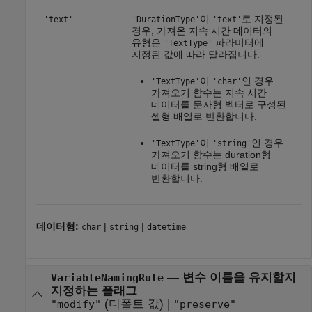
이
로 지정된
'text'
'DurationType'
'text'
경우, 가져온 지속 시간 데이터의
유형은
파라미터에
'TextType'
지정된 값에 따라 달라집니다.
이
인 경우
'TextType'
'char'
가져오기 함수는 지속 시간
데이터를 문자형 벡터로 구성된
셀형 배열로 반환합니다.
이
인 경우
'TextType'
'string'
가져오기 함수는 duration형
데이터를 string형 배열로
반환합니다.
데이터형:
|
|
char
string
datetime
—
변수 이름을 유지할지
VariableNamingRule
지정하는 플래그
(디폴트 값) |
"modify"
"preserve"