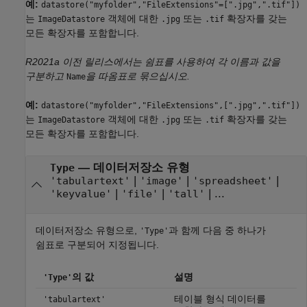
예:
datastore("myfolder","FileExtensions"=[".jpg",".tif"])
는
객체에 대한
또는
확장자를 갖는
ImageDatastore
.jpg
.tif
모든 확장자를 포함합니다.
R2021a 이전 릴리스에서는 쉼표를 사용하여 각 이름과 값을
구분하고
을 따옴표로 묶으십시오.
Name
예:
datastore("myfolder","FileExtensions",[".jpg",".tif"])
는
객체에 대한
또는
확장자를 갖는
ImageDatastore
.jpg
.tif
모든 확장자를 포함합니다.
—
데이터저장소 유형
Type
|
|
|
'tabulartext'
'image'
'spreadsheet'
|
|
| ...
'keyvalue'
'file'
'tall'
데이터저장소 유형으로,
과 함께 다음 중 하나가
'Type'
쉼표로 구분되어 지정됩니다.
의 값
설명
'Type'
테이블 형식 데이터를
'tabulartext'