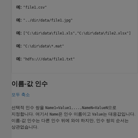
예:
"file1.csv"
예:
"../dir/data/file1.jpg"
예:
["C:\dir\data\file1.xls","C:\dir\data\file2.xlsx"]
예:
"C:\dir\data\*.mat"
예:
"hdfs:///data/file1.txt"
이름-값 인수
모두 축소
선택적 인수 쌍을
으로
Name1=Value1,...,NameN=ValueN
지정합니다. 여기서
은 인수 이름이고
는 대응값입니다.
Name
Value
이름-값 인수는 다른 인수 뒤에 와야 하지만, 인수 쌍의 순서는
상관없습니다.