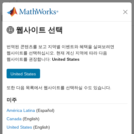
콘텐츠로 바로 가기
MATLAB 도움말 센터
오프캔버스 탐색 메뉴 토글
주요 콘텐츠
웹사이트 선택
문서 홈
datastore
MATLAB
번역된 콘텐츠를 보고 지역별 이벤트와 혜택을 살펴보려면
데이터 가져오기와 분석
대규모의 데이터 모음을 저장할 데이터저장소 만들기
웹사이트를 선택하십시오. 현재 계신 지역에 따라 다음
대용량 파일과 빅데이터
웹사이트를 권장합니다:
United States
데이터저장소
페이지 내 모두 축소
구문
United States
MATLAB
데이터 가져오기와 분석
ds = datastore(location)
또한 다음 목록에서 웹사이트를 선택하실 수도 있습니다.
ds = datastore(location,Name,Value)
대용량 파일과 빅데이터
설명
tall형 배열
미주
은
으로 지정된 데이터의
= datastore(
)
location
ds
location
MATLAB
América Latina
(Español)
모음으로부터 데이터저장소를 만듭니다. 데이터저장소는 너무
데이터 가져오기와 분석
Canada
(English)
커서 메모리에 담을 수 없는 데이터를 모아놓은 저장 공간입니다.
대용량 파일과 빅데이터
를 만든 후에는 데이터를 읽고 처리할 수 있습니다.
ds
United States
(English)
MapReduce