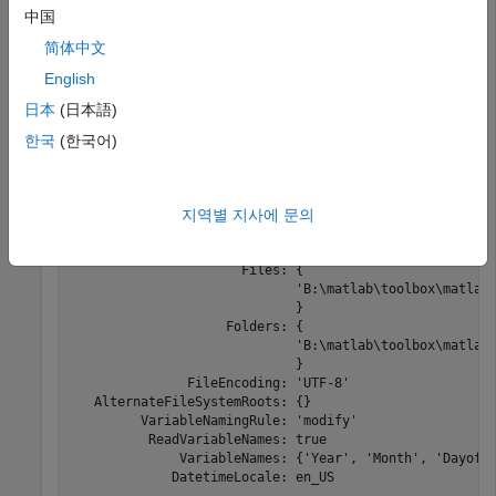
및
이름-값 인수를
"TreatAsMissing"
"MissingValue"
中国
사용하십시오.
의 값을
로 지정하고
"TreatAsMissing"
"NA"
의 값을 0으로 지정하여 가져온 데이터에서
简体中文
"MissingValue"
모든 경우의
를 0으로 바꿉니다.
"NA"
English
日本
(日本語)
ds = datastore(
"airlinesmall.csv"
,
"TreatAsMissing"
,
"NA
한국
(한국어)
"MissingValue"
,0)
ds = 

지역별 지사에 문의
  TabularTextDatastore with properties:

                      Files: {

                             'B:\matlab\toolbox\matlab\
                             }

                    Folders: {

                             'B:\matlab\toolbox\matlab\
                             }

               FileEncoding: 'UTF-8'

   AlternateFileSystemRoots: {}

         VariableNamingRule: 'modify'

          ReadVariableNames: true

              VariableNames: {'Year', 'Month', 'DayofMo
             DatetimeLocale: en_US
