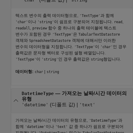
텍스트 변수의 출력 데이터형으로,
과 함께
'TextType'
이나
이 쉼표로 구분되어 지정됩니다.
,
'char'
'string'
read
,
함수 중 하나의 출력 테이블에 텍스트
readall
preview
변수가 포함된 경우
은
'TextType'
TabularTextDatastore
객체와
객체에 대해서만 이러한
SpreadsheetDatastore
변수의 데이터형을 지정합니다.
이
인 경우
'TextType'
'char'
출력값은 문자형 벡터로 구성된 셀형 배열입니다.
이
인 경우 출력값은
형입니다.
'TextType'
'string'
string
데이터형:
|
char
string
—
가져오는 날짜/시간 데이터의
DatetimeType
유형
(디폴트 값) |
'datetime'
'text'
가져오는 날짜/시간 데이터의 유형으로,
과
'DatetimeType'
함께
이나
값 중 하나가 쉼표로 구분되어
'datetime'
'text'
지정됩니다.
인수는