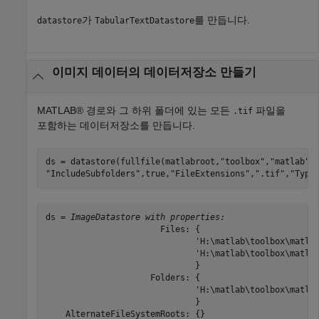
가
를 만듭니다.
datastore
TabularTextDatastore
이미지 데이터의 데이터저장소 만들기
MATLAB® 경로와 그 하위 폴더에 있는 모든
파일을
.tif
포함하는 데이터저장소를 만듭니다.
ds = datastore(fullfile(matlabroot,
"toolbox"
,
"matlab"
)
"IncludeSubfolders"
,true,
"FileExtensions"
,
".tif"
,
"Type
ds = 
ImageDatastore with properties:
                       Files: {

                              'H:\matlab\toolbox\matlab
                              'H:\matlab\toolbox\matlab
                              }

                     Folders: {

                              'H:\matlab\toolbox\matlab
                              }

    AlternateFileSystemRoots: {}
