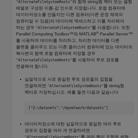
와 함께 string형 벡터 또는 셀형
"AlternateFileSystemRoots"
배열로 구성된 이름-값 인수로 지정됩니다. 로컬 컴퓨터에
데이터저장소를 만들지만 다른 컴퓨터(다른 운영 체제의
컴퓨터일 수 있음)의 데이터에 액세스하고 이를 처리해야
하는 경우
를 사용합니다. 또한
"AlternateFileSystemRoots"
®
Parallel Computing Toolbox™와
MATLAB
Parallel Server™
를 사용하여 데이터를 처리하고, 처리한 데이터를 다른
플랫폼 클라우드 또는 다른 클러스터 컴퓨터에 있는 데이터의
복사본과 함께 로컬 컴퓨터에 저장할 경우
를 사용하여 루트 경로를
"AlternateFileSystemRoots"
연결해야 합니다.
실질적으로 서로 동일한 루트 경로들의 집합을
연결하려면
를 string형
"AlternateFileSystemRoots"
벡터로 지정하십시오. 예를 들면 다음과 같습니다.
["Z:\datasets","/mynetwork/datasets"]
데이터저장소에 대한 실질적으로 동일한 여러 루트
경로의 집합을 여러 개 연결하려면
를 여러 행이 포함된 셀형
"AlternateFileSystemRoots"