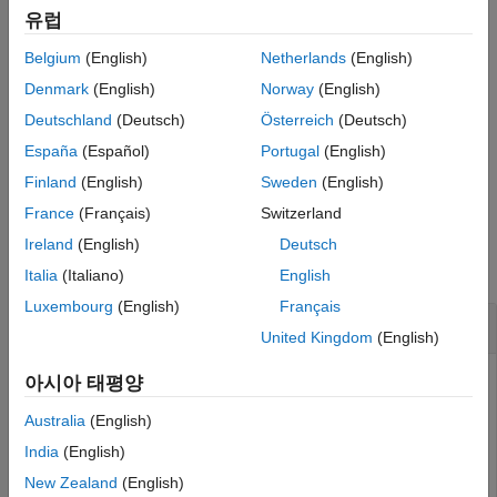
예제
유럽
datastore
Belgium
(English)
Netherlands
(English)
이 페이지 내용
는 하나 이상의 이름-값
= datastore(
,
)
ds
location
Name,Value
쌍의 인수를 사용하여
에 대한 추가 파라미터를 지정합니다.
구문
ds
Denmark
(English)
Norway
(English)
예를 들면,
를 지정하여 이미지 파일을 저장할
'Type','image'
설명
Deutschland
(Deutsch)
Österreich
(Deutsch)
데이터저장소를 만들 수 있습니다.
예제
España
(Español)
Portugal
(English)
입력 인수
예제
Finland
(English)
Sweden
(English)
이름-값 인수
France
(Français)
Switzerland
출력 인수
예제
Ireland
(English)
Deutsch
제한 사항
모두 축소
버전 내역
Italia
(Italiano)
English
참고 항목
Luxembourg
(English)
Français
텍스트 데이터의 데이터저장소 생성
United Kingdom
(English)
샘플 파일
에 대한 데이터저장소를
아시아 태평양
airlinesmall.csv
만듭니다. 이 파일에는 1987년부터 2008년까지의 항공사
Australia
(English)
데이터가 들어 있습니다.
India
(English)
숫자형 열에서 누락된 데이터를 가져오는 작업을 관리하려면
New Zealand
(English)