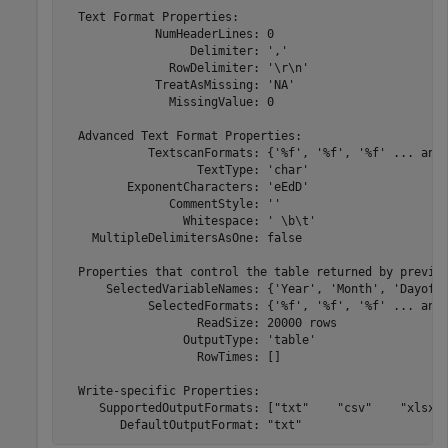
  Text Format Properties:

             NumHeaderLines: 0

                  Delimiter: ','

               RowDelimiter: '\r\n'

             TreatAsMissing: 'NA'

               MissingValue: 0

  Advanced Text Format Properties:

            TextscanFormats: {'%f', '%f', '%f' ... and 
                   TextType: 'char'

         ExponentCharacters: 'eEdD'

               CommentStyle: ''

                 Whitespace: ' \b\t'

    MultipleDelimitersAsOne: false

  Properties that control the table returned by preview
      SelectedVariableNames: {'Year', 'Month', 'DayofMo
            SelectedFormats: {'%f', '%f', '%f' ... and 
                   ReadSize: 20000 rows

                 OutputType: 'table'

                   RowTimes: []

  Write-specific Properties:

     SupportedOutputFormats: ["txt"    "csv"    "xlsx" 