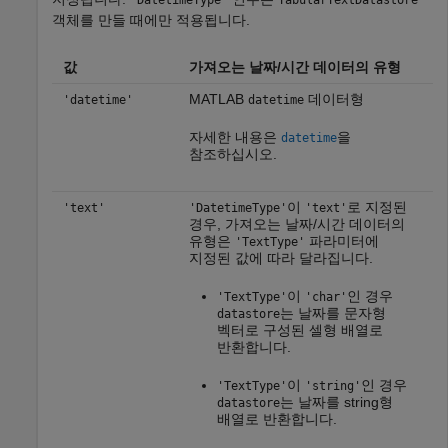
'DatetimeType'
TabularTextDatastore
객체를 만들 때에만 적용됩니다.
값
가져오는 날짜/시간 데이터의 유형
MATLAB
데이터형
'datetime'
datetime
자세한 내용은
을
datetime
참조하십시오.
이
로 지정된
'text'
'DatetimeType'
'text'
경우, 가져오는 날짜/시간 데이터의
유형은
파라미터에
'TextType'
지정된 값에 따라 달라집니다.
이
인 경우
'TextType'
'char'
는 날짜를 문자형
datastore
벡터로 구성된 셀형 배열로
반환합니다.
이
인 경우
'TextType'
'string'
는 날짜를 string형
datastore
배열로 반환합니다.