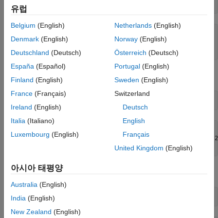
참고 항목
t1 = datetime(
"now"
)
유럽
Belgium
(English)
Netherlands
(English)
t1 = 
datetime
Denmark
(English)
Norway
(English)
   24-Jan-2026 20:59:28

Deutschland
(Deutsch)
Österreich
(Deutsch)
España
(Español)
Portugal
(English)
시간 시퀀스를 더하여 미래의 특정 시간을 구합니다.
Finland
(English)
Sweden
(English)
France
(Français)
Switzerland
t2 = t1 + hours(1:3)
Ireland
(English)
Deutsch
Italia
(Italiano)
English
t2 = 
1×3 datetime
Luxembourg
(English)
Français
   24-Jan-2026 21:59:28   24-Jan-2026 22:59:28   24-Jan-2
United Kingdom
(English)
아시아 태평양
의 각 datetime형 값 쌍 간의 차분이 1시간인지 확인합니다.
t2
Australia
(English)
dt = diff(t2)
India
(English)
New Zealand
(English)