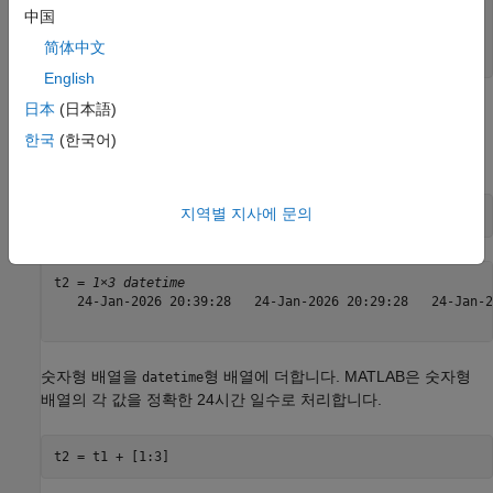
中国
dt = 
1×2 duration
   01:00:00   01:00:00

简体中文
English
日本
(日本語)
는 정확한 시간, 분, 초 숫자 값으로 기간을 반환합니다.
diff
한국
(한국어)
날짜/시간에서 분 시퀀스를 빼서 과거의 특정 시간을 구합니다.
지역별 지사에 문의
t2 = t1 - minutes(20:10:40)
t2 = 
1×3 datetime
   24-Jan-2026 20:39:28   24-Jan-2026 20:29:28   24-Jan-2
숫자형 배열을
형 배열에 더합니다. MATLAB은 숫자형
datetime
배열의 각 값을 정확한 24시간 일수로 처리합니다.
t2 = t1 + [1:3]