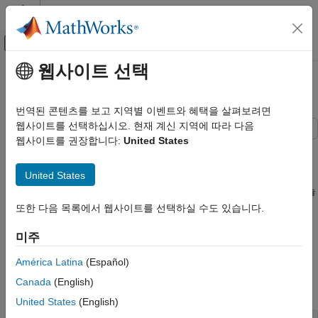
콘텐츠로 바로 가기
MATLAB 도움말 센터
오프캔버스 탐색 메뉴 토글
주요 콘텐츠
웹사이트 선택
문서 홈
날짜/시간 산술 연산
MATLAB
번역된 콘텐츠를 보고 지역별 이벤트와 혜택을 살펴보려면
언어 기본 사항
웹사이트를 선택하십시오. 현재 계신 지역에 따라 다음
데이터형
웹사이트를 권장합니다:
United States
이 예제에서는 날짜/시간 값을 더하거나 빼서 정확한 단위나 달력
날짜/시간(Date and Time)
단위로 미래 날짜, 과거 날짜, 경과 기간을 계산하는 방법을
United States
보여줍니다. 다른 MATLAB® 데이터형에 이러한 연산자를 사용할
날짜/시간 산술 연산
때와 동일한 방식으로 날짜/시간 배열을 더하고, 빼고, 곱하고 나눌
이 페이지 내용
수 있습니다. 그러나, 날짜/시간에만 고유한 몇 가지 동작이
또한 다음 목록에서 웹사이트를 선택하실 수도 있습니다.
datetime형 배열에 기간을 더하거나 빼기
있습니다.
표준 시간대를 갖는 날짜/시간에 더하기
미주
datetime형 배열에 기간을 더하거나 빼기
달력 기간을 datetime형 배열에 더하기
América Latina
(Español)
calendarDuration형 산술 연산
datetime형 스칼라를 생성합니다. 기본적으로, datetime형 배열은
Canada
(English)
정확한 단위로 경과 시간 계산
표준 시간대와 연결되지 않습니다.
United States
(English)
달력 단위로 경과 시간 계산