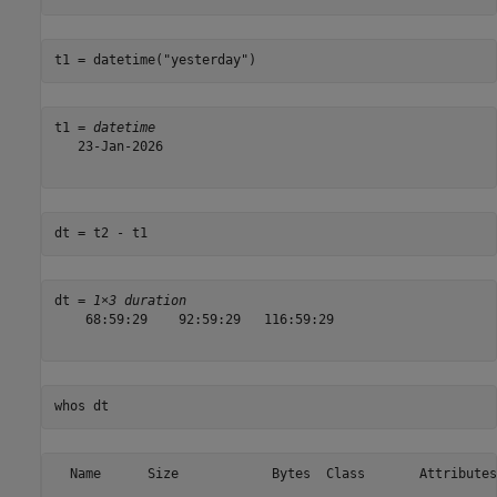
t1 = datetime(
"yesterday"
)
t1 = 
datetime
   23-Jan-2026

dt = t2 - t1
dt = 
1×3 duration
    68:59:29    92:59:29   116:59:29

whos 
dt
  Name      Size            Bytes  Class       Attributes
