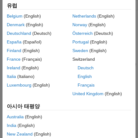
현재 Figure 표시
유럽
shg
Belgium
(English)
Netherlands
(English)
도움말 항목
Denmark
(English)
Norway
(English)
그래픽스 객체에 대한 콜백 만들기
Deutschland
(Deutsch)
Österreich
(Deutsch)
그래픽스 객체 클릭, Figure 창 닫기와 같은 사용자 상호 작용에
España
(Español)
Portugal
(English)
대한 응답을 프로그래밍합니다.
Finland
(English)
Sweden
(English)
마우스 클릭 캡처
France
(Français)
Switzerland
객체가 마우스 클릭에 응답할지 여부와 응답하는 방식을 결정하는
Ireland
(English)
Deutsch
두 가지 속성
와
가 있습니다.
PickableParts
HitTest
Italia
(Italiano)
English
버튼 누름 콜백 함수
Luxembourg
(English)
Français
사용자가 콜백이 할당된 그래픽스 객체를 왼쪽 마우스 버튼으로
United Kingdom
(English)
클릭하면 버튼 누름 콜백이 실행됩니다.
아시아 태평양
상황별 메뉴 정의하기
이 예제에서는 그래픽스 객체와 상호 작용할 수 있는 옵션을
Australia
(English)
사용자에게 제공할 수 있는 상황별 메뉴를 정의하는 방법을
India
(English)
보여줍니다.
New Zealand
(English)