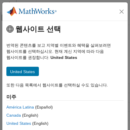
콘텐츠로 바로 가기
MATLAB 도움말 센터
오프캔버스 탐색 메뉴 토글
주요 콘텐츠
웹사이트 선택
문서 홈
대화형 방식 컨트롤과 콜백
MATLAB
번역된 콘텐츠를 보고 지역별 이벤트와 혜택을 살펴보려면
그래픽스
마우스 클릭 등의 사용자 동작에 반응하는 프로그램 작성
웹사이트를 선택하십시오. 현재 계신 지역에 따라 다음
그래픽스 객체
콜백 함수를 작성하고 상황별 메뉴와 기타 대화형 요소를 차트에
웹사이트를 권장합니다:
United States
추가합니다.
카테고리
United States
그래픽스 객체 속성
함수
그래픽스 객체 생성, 삭제, 쿼리하기
또한 다음 목록에서 웹사이트를 선택하실 수도 있습니다.
대화형 방식 컨트롤과 콜백
Create context menu component
uicontextmenu
객체 컨테이너
미주
메뉴 또는 메뉴 항목 만들기
uimenu
chart 클래스 개발하기
마우스를 사용하여 사각형을 드래그
América Latina
(Español)
dragrect
Canada
(English)
Create rubberband box for area selection
rbbox
United States
(English)
현재 Figure 다시 그리기
refresh