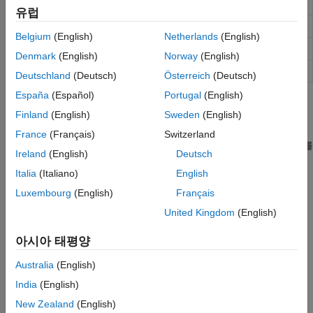
지정된 위치에서 비트 가져오기
bitget
유럽
특정 위치에 비트 설정
bitset
Belgium
(English)
Netherlands
(English)
지정된 개수의 위치만큼 비트 시프트
bitshift
Denmark
(English)
Norway
(English)
바이트 순서 맞바꾸기
swapbytes
Deutschland
(Deutsch)
Österreich
(Deutsch)
España
(Español)
Portugal
(English)
도움말 항목
Finland
(English)
Sweden
(English)
비트별 연산
France
(Français)
Switzerland
여기에서는 MATLAB®에서 비트별 연산을 사용하여 숫자의 비트를
Ireland
(English)
Deutsch
조작하는 방법을 보여줍니다.
Italia
(Italiano)
English
순환 중복 검사 수행하기
Luxembourg
(English)
Français
이 예제에서는 숫자의 비트에서
순환 중복 검사
(CRC)를 수행하는
United Kingdom
(English)
방법을 보여줍니다.
아시아 태평양
이 페이지가 얼마나 도움이 되었습니까?
Australia
(English)
India
(English)
New Zealand
(English)