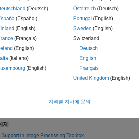
COM 브라우저 앱 열기
Deutschland
(Deutsch)
Österreich
(Deutsch)
España
(Español)
Portugal
(English)
®
ATLAB
툴스트립:
앱
탭의
영상 처리 및 컴퓨터 비전
에서
DICO
inland
(English)
Sweden
(English)
ATLAB 명령 프롬프트:
를 입력합니다.
dicomBrowser
France
(Français)
Switzerland
reland
(English)
Deutsch
talia
(Italiano)
English
확장
Luxembourg
(English)
Français
United Kingdom
(English)
폴더 이름을 기준으로 탐색하기
지역별 지사에 문의
DICOMDIR 파일을 기준으로 탐색하기
예제
Support in Image Processing Toolbox