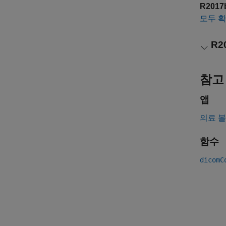
R201
모두 
R2
참고
앱
의료 볼
함수
dicomC