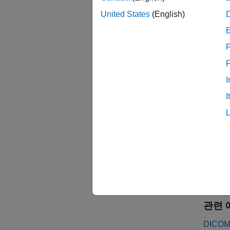
DI
United States
(English)
M
F
M
I
예제
I
모두 
관련 
DICOM 