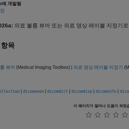
7b에 개발됨
확장
026a:
의료 볼륨 뷰어 또는 의료 영상 레이블 지정기
 항목
륨 뷰어
(Medical Imaging Toolbox)
|
의료 영상 레이블 지정기
(M
|
|
|
|
|
ollection
dicomanon
dicomdict
dicomdisp
dicominfo
dico
이 페이지가 얼마나 도움이 되었