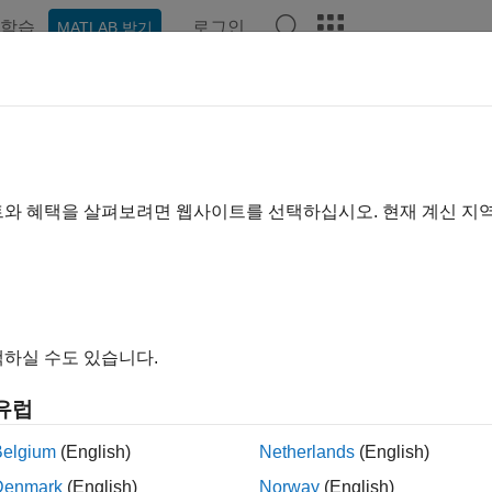
학습
로그인
MATLAB 받기
예제
함수
앱
비디오
Answers
COM 브라우저
M 파일 모음 탐색
트와 혜택을 살펴보려면 웹사이트를 선택하십시오. 현재 계신 지
내 모두 확장
M 브라우저
앱을 사용하면 DICOM 파일 모음의 내용을 탐색할 수 
하실 수도 있습니다.
 검사와 시리즈를 기준으로 정렬합니다. 사용자는 시리즈를 선택
 MATLAB 작업 공간에 저장할 수 있습니다.
DICOM 브라우저
유럽
정보에 대한 별도의 변수와 함께 데이터를 볼륨으로 저장합니다.
(
의료 볼륨 뷰어
(Medical Imaging Toolbox)
앱,
의료 영상 레이블
Belgium
(English)
Netherlands
(English)
g Toolbox)
앱,
볼륨 뷰어
앱 또는
비디오 뷰어
앱 등)에서 열 수도
Denmark
(English)
Norway
(English)