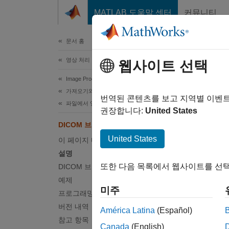
콘텐츠로 바로 가기
MATLAB 도움말 센터
커뮤니티
문서
문서 홈
영상 처리 및 컴퓨터 비전
DI
웹사이트 선택
Image Processing Toolbox
가져오기와 내보내기 및 변환
DICO
번역된 콘텐츠를 보고 지역별 이벤
파일에서 영상 데이터 읽기 및 쓰기
권장합니다:
United States
페이지 
DICOM 브라우저
설명
United States
이 페이지 내용
설명
DICO
또한 다음 목록에서 웹사이트를 선택
DICOM 브라우저 앱 열기
영상을
예제
시리즈를
미주
프로그래밍 방식 사용
세부 
다른 앱
버전 내역
América Latina
(Español)
Imagin
참고 항목
Canada
(English)