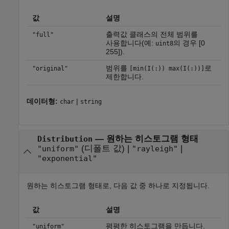
값
설명
출력값 클래스의 전체 범위를
"full"
사용합니다(예:
의 경우 [0
uint8
255]).
범위를
로
"original"
[min(I(:)) max(I(:))]
제한합니다.
데이터형:
|
char
string
—
원하는 히스토그램 형태
Distribution
(디폴트 값) |
|
"uniform"
"rayleigh"
"exponential"
원하는 히스토그램 형태로, 다음 값 중 하나로 지정됩니다.
값
설명
평평한 히스토그램을 만듭니다.
"uniform"