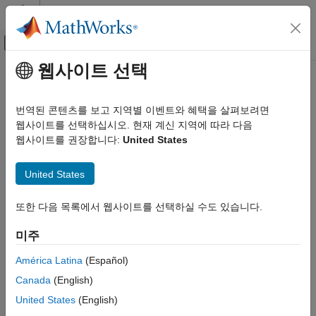
콘텐츠로 바로 가기
MATLAB 도움말 센터
오프캔버스 탐색 메뉴 토글
주요 콘텐츠
웹사이트 선택
문서 홈
adapthisteq
영상 처리 및 컴퓨터 비전
번역된 콘텐츠를 보고 지역별 이벤트와 혜택을 살펴보려면
대비 제한 적응 히스토그램 평활화(CLAHE: Contrast-limited
웹사이트를 선택하십시오. 현재 계신 지역에 따라 다음
Image Processing Toolbox
adaptive histogram equalization)
웹사이트를 권장합니다:
United States
영상 필터링 및 향상
대비 조정
페이지 내 모두 축소
United States
구문
adapthisteq
또한 다음 목록에서 웹사이트를 선택하실 수도 있습니다.
이 페이지 내용
J = adapthisteq(I)
구문
J = adapthisteq(I,Name=Value)
미주
설명
설명
예제
América Latina
(Español)
는 대비 제한 적응 히스토그램 평활화
= adapthisteq(
)
J
I
입력 인수
Canada
(English)
(CLAHE)
[1]
를 사용해 값을 변환하여 회색조 영상
의 대비를
I
이름-값 인수
향상시킵니다.
United States
(English)
출력 인수