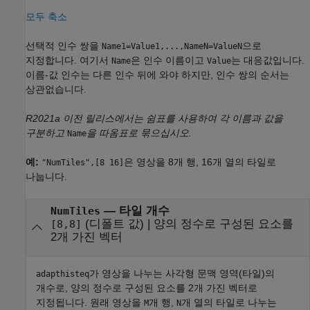
모두 축소
선택적 인수 쌍을
으로
Name1=Value1,...,NameN=ValueN
지정합니다. 여기서
은 인수 이름이고
는 대응값입니다.
Name
Value
이름-값 인수는 다른 인수 뒤에 와야 하지만, 인수 쌍의 순서는
상관없습니다.
R2021a 이전 릴리스에서는 쉼표를 사용하여 각 이름과 값을
구분하고
을 따옴표로 묶으십시오.
Name
예:
은 영상을 8개 행, 16개 열의 타일로
"NumTiles",[8 16]
나눕니다.
—
타일 개수
NumTiles
(디폴트 값) |
양의 정수로 구성된 요소를
[8,8]
2개 가진 벡터
가 영상을 나누는 사각형 문맥 영역(타일)의
adapthisteq
개수로, 양의 정수로 구성된 요소를 2개 가진 벡터로
지정됩니다. 원래 영상을
개 행,
개 열의 타일로 나누는
M
N