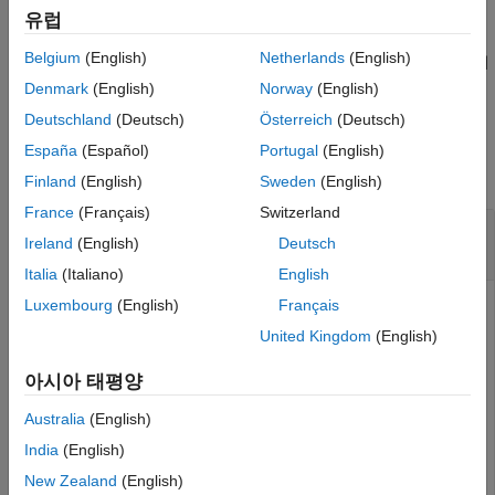
예제
알고리즘
유럽
참고 문헌
Belgium
(English)
Netherlands
(English)
는 이름-값 인수를 사용하여 대비
= adapthisteq(
,
)
J
I
Name=Value
확장 기능
향상의 특성을 제어합니다.
Denmark
(English)
Norway
(English)
버전 내역
Deutschland
(Deutsch)
Österreich
(Deutsch)
참고 항목
예제
España
(Español)
Portugal
(English)
모두 축소
Finland
(English)
Sweden
(English)
France
(Français)
Switzerland
대비 제한 적응 히스토그램 평활화(CLAHE)
Ireland
(English)
Deutsch
적용하기
Italia
(Italiano)
English
Luxembourg
(English)
Français
United Kingdom
(English)
영상에 CLAHE를 적용하고 결과를 표시합니다.
아시아 태평양
I = imread(
'tire.tif'
);

J = adapthisteq(I,
'clipLimit'
,0.02,
'Distribution'
,
'ray
Australia
(English)
imshowpair(I,J,
'montage'
);

India
(English)
title(
'Original Image (left) and Contrast Enhanced Ima
New Zealand
(English)