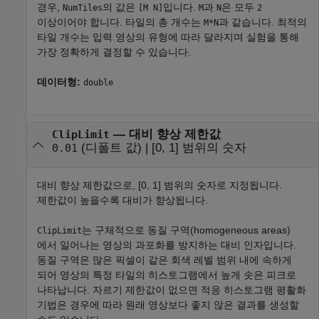
경우,
의 값은
입니다.
과
은 모두
NumTiles
[M N]
M
N
2
이상이어야 합니다. 타일의 총 개수는
과 같습니다. 최적의
M*N
타일 개수는 입력 영상의 유형에 따라 달라지며 실험을 통해
가장 정확하게 결정할 수 있습니다.
데이터형:
double
—
대비 향상 제한값
ClipLimit
(디폴트 값) |
[0, 1] 범위의 숫자
0.01
대비 향상 제한값으로, [0, 1] 범위의 숫자로 지정됩니다.
제한값이 높을수록 대비가 향상됩니다.
는 구체적으로 동질 구역(homogeneous areas)
ClipLimit
에서 일어나는 영상의 과포화를 방지하는 대비 인자입니다.
동질 구역은 많은 픽셀이 같은 회색 레벨 범위 내에 속하게
되어 영상의 특정 타일의 히스토그램에서 높게 솟은 피크로
나타납니다. 자르기 제한값이 없으면 적응 히스토그램 평활화
기법은 경우에 따라 원래 영상보다 좋지 않은 결과를 생성할