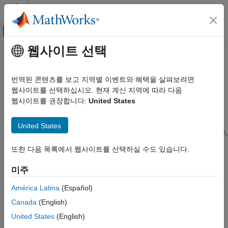
콘텐츠로 바로 가기
MATLAB 도움말 센터
오프캔버스 탐색 메뉴 토글
주요 콘텐츠
웹사이트 선택
문서 홈
3차원 볼륨 영상 표시하기
영상 처리 및 컴퓨터 비전
번역된 콘텐츠를 보고 지역별 이벤트와 혜택을 살펴보려면
볼륨 영상을 3차원 렌더링 또는 2차원 단면으로 표시하고,
웹사이트를 선택하십시오. 현재 계신 지역에 따라 다음
Image Processing Toolbox
렌더링을 조정하여 볼륨 내부 특징을 더 명확하게 표현
웹사이트를 권장합니다:
United States
표시 및 탐색
3차원 볼륨 영상의 경우 볼륨을 3차원 공간에 렌더링하여 표시할
카테고리
수 있습니다. 볼륨 내부 특징을 더 명확하게 표현하기 위해 장면
United States
내에서 카메라 위치를 이동하거나, 데이터의 투명도를 조정하거나,
2차원 영상 표시하기
렌더링 스타일을 변경할 수 있습니다. 볼륨의 2차원 단면을
3차원 볼륨 영상 표시하기
또한 다음 목록에서 웹사이트를 선택하실 수도 있습니다.
표시하여 내부 특징을 드러낼 수도 있습니다. 자세한 내용은
영상 디스플레이에 주석을 표시하고 ROI
Choose Approach to Display 2-D and 3-D Images
항목을
그리기
미주
참조하십시오.
대화형 방식 툴 작성하기
América Latina
(Español)
볼륨 뷰어
앱을 사용하여 볼륨 강도 데이터와 볼륨 레이블
Canada
(English)
데이터를 표시하고 탐색할 수 있습니다.
볼륨 뷰어
에는 볼륨
United States
(English)
데이터를 대화형 방식으로 검토하는 데 사용할 수 있는 툴이