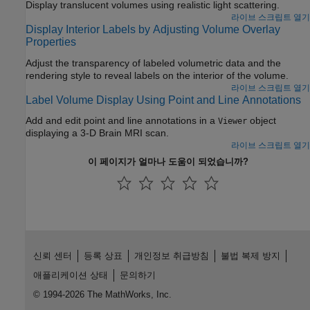
Display translucent volumes using realistic light scattering.
라이브 스크립트 열기
Display Interior Labels by Adjusting Volume Overlay
Properties
Adjust the transparency of labeled volumetric data and the
rendering style to reveal labels on the interior of the volume.
라이브 스크립트 열기
Label Volume Display Using Point and Line Annotations
Add and edit point and line annotations in a
object
Viewer
displaying a 3-D Brain MRI scan.
라이브 스크립트 열기
이 페이지가 얼마나 도움이 되었습니까?
신뢰 센터
등록 상표
개인정보 취급방침
불법 복제 방지
애플리케이션 상태
문의하기
© 1994-2026 The MathWorks, Inc.