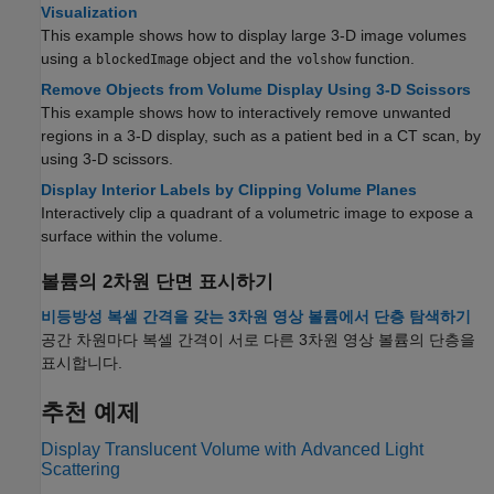
Visualization
This example shows how to display large 3-D image volumes
using a
object and the
function.
blockedImage
volshow
Remove Objects from Volume Display Using 3-D Scissors
This example shows how to interactively remove unwanted
regions in a 3-D display, such as a patient bed in a CT scan, by
using 3-D scissors.
Display Interior Labels by Clipping Volume Planes
Interactively clip a quadrant of a volumetric image to expose a
surface within the volume.
볼륨의 2차원 단면 표시하기
비등방성 복셀 간격을 갖는 3차원 영상 볼륨에서 단층 탐색하기
공간 차원마다 복셀 간격이 서로 다른 3차원 영상 볼륨의 단층을
표시합니다.
추천 예제
Display Translucent Volume with Advanced Light
Scattering