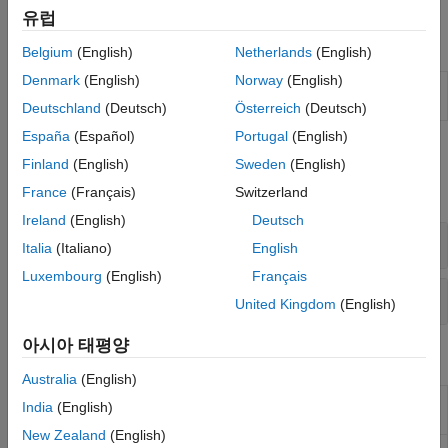
포함되어 있습니다.
유럽
앱
Belgium
(English)
Netherlands
(English)
Denmark
(English)
Norway
(English)
볼륨
볼륨 데이터 및 레이블이 지정된 볼륨 데이터
뷰어
표시
Deutschland
(Deutsch)
Österreich
(Deutsch)
España
(Español)
Portugal
(English)
함수
Finland
(English)
Sweden
(English)
모두 확장
France
(Français)
Switzerland
Ireland
(English)
Deutsch
볼륨을 3차원 뷰어에서 렌더링하기
Italia
(Italiano)
English
Luxembourg
(English)
Français
볼륨의 2차원 슬라이스 및 단면 표시하기
United Kingdom
(English)
아시아 태평양
속성
Australia
(English)
Viewer Properties
Viewer for 2-D and 3-D image display
India
(English)
(R2022b 이후)
New Zealand
(English)