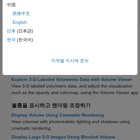
Volume Properties
Display volume in 3-D viewer
(R2022b
中国
이후)
简体中文
BlockedVolume
Display blocked volume in 3-D viewer
Properties
(R2023a 이후)
English
日本
(日本語)
도움말 항목
한국
(한국어)
볼륨 데이터를 대화형 방식으로 탐색하기
Explore 3-D Volumetric Data with Volume Viewer
지역별 지사에 문의
View perpendicular cross-sections of 3-D volumetric data and
adjust the rendering to reveal structures within the volume.
Explore 3-D Labeled Volumetric Data with Volume Viewer
View 3-D labeled volumetric data, and adjust the visualization
such as the opacity and colormap, using the
Volume Viewer
app.
볼륨을 표시하고 렌더링 조정하기
Display Volume Using Cinematic Rendering
View volumes with photorealistic lighting and shadows using
cinematic rendering.
Display Large 3-D Images Using Blocked Volume