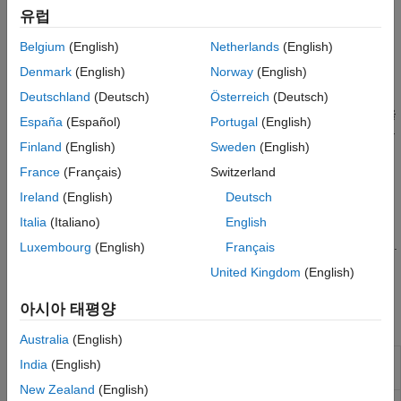
,
,
,
함수를 사용하여 통신합니다.
read
write
writeRead
maskWrite
유럽
PLC에서 레지스터를 읽는 전체 워크플로를 보여주는 예제는
원격
Belgium
(English)
Netherlands
(English)
온도 센서에서 온도 읽기
항목을 참조하십시오.
Denmark
(English)
Norway
(English)
툴박스에는 읽기 및 쓰기를 손쉽게 설정할 수 있는 사용자
Deutschland
(Deutsch)
Österreich
(Deutsch)
인터페이스와, 값을 확인할 수 있는 라이브 플롯(실시간 그래프)을
España
(Español)
Portugal
(English)
제공하는
Modbus 탐색기
앱도 포함되어 있습니다. 자세한 내용은
Finland
(English)
Sweden
(English)
Modbus 탐색기
를 참조하십시오. 앱을 사용하여 PLC에 읽고 쓰는
전체 워크플로를 보여주는 예제는
Control PLC Using Modbus
France
(Français)
Switzerland
Explorer App
항목을 참조하십시오.
Ireland
(English)
Deutsch
Italia
(Italiano)
English
®
Simulink
의 Modbus 클라이언트 블록을 사용하여 Modbus
TCP/IP 서버 또는 시리얼 서버에 데이터를 읽거나 쓸 수 있습니다.
Luxembourg
(English)
Français
예제로는
Simulink의 Modbus Client 블록을 사용하여 원격으로
United Kingdom
(English)
물의 pH 제어
항목을 참조하십시오.
아시아 태평양
블록
Australia
(English)
Modbus Client
Read data from Modbus server
India
(English)
Read
(R2024b 이후)
New Zealand
(English)