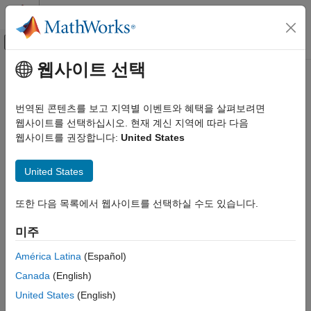
콘텐츠로 바로 가기
MATLAB 도움말 센터
오프캔버스 탐색 메뉴 토글
주요 콘텐츠
웹사이트 선택
문서 홈
이 페이지는 기계 번역을 사용하여 번역되었습니다. 영어 원문을
보려면 여기를 클릭하십시오.
테스트 및 계측(T&M)
번역된 콘텐츠를 보고 지역별 이벤트와 혜택을 살펴보려면
웹사이트를 선택하십시오. 현재 계신 지역에 따라 다음
Modbus
통신
Industrial Communication Toolbox
웹사이트를 권장합니다:
United States
카테고리
®
Industrial Communication Toolbox 시작하기
Modbus
서버와 통신하여 제어기, 프로브 및 기타 계측기에
United States
액세스
OPC 표준 통신
Industrial Communication Toolbox™는 TCP/IP 또는 직렬 RTU
AVEVA PI 서버 액세스
또한 다음 목록에서 웹사이트를 선택하실 수도 있습니다.
프로토콜을 통해 Modbus 인터페이스를 지원합니다. 이
Modbus 통신
인터페이스를 사용해 Modbus 서버와 통신하여 PLC 제어, 온도
미주
MQTT 프로토콜 통신
조절기와의 통신, 스테퍼 모터 제어, DSP로의 데이터 전송, PAC
제어기로부터의 대용량 메모리 읽기, Modbus 프로브의 온도 및
América Latina
(Español)
습도 모니터링과 같은 작업을 수행할 수 있습니다.
Canada
(English)
United States
(English)
함수를 사용하여 Modbus 인터페이스 객체를 생성하고,
modbus