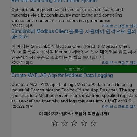
Remote Monitoring and Control System
Optimize plant growth conditions, ensure crop health, and
maximize yield by continuously monitoring and controlling
various environmental parameters in a greenhouse.
R2022a 이후
라이브 스크립트 열기
Simulink의 Modbus Client 블록을 사용하여 원격으로 물의
pH 제어
이 예제는 Simulink®의 Modbus Client Read 및 Modbus Client
Write 블록을 사용하여 Modbus 서버에서 센서 데이터를 읽고 써서
정수장의 pH 수준을 조절하는 방법을 보여줍니다.
R2024b 이후
라이브 스크립트 열기
새로 만들기
Create MATLAB App for Modbus Data Logging
Create a MATLAB® app that logs Modbus® data to a file using
Industrial Communication Toolbox™ and App Designer. The app
connects to a Modbus server, reads data from specified registers
at user-defined intervals, and logs this data into a MAT or XLSX
file.
R2022a 이후
라이브 스크립트 열기
이 페이지가 얼마나 도움이 되었습니까?