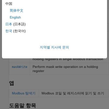
Modbus Client
Write data to Modbus server
(R2024b
中国
Write
이후)
简体中文
함수
English
日本
(日本語)
Modbus 객체 만들기
modbus
한국
(한국어)
Read data from Modbus server
read
Perform a write operation to the connected
write
Modbus server
지역별 지사에 문의
Perform write and read operation on groups of
writeRead
holding registers in single Modbus transaction
Perform mask write operation on a holding
maskWrite
register
앱
Modbus 탐색기
Modbus 코일 및 레지스터에 읽기 및 쓰기
도움말 항목