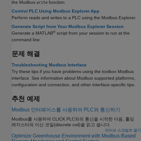
the Modbus
function.
write
Control PLC Using Modbus Explorer App
Perform reads and writes to a PLC using the Modbus Explorer.
Generate Script from Your Modbus Explorer Session
®
Generate a MATLAB
script from your session to run at the
command line.
문제 해결
Troubleshooting Modbus Interface
Try these tips if you have problems using the toolbox Modbus
interface. See information about Modbus supported platforms,
configuration and connection, and other interface-specific tips.
추천 예제
Modbus 인터페이스를 사용하여 PLC와 통신하기
Modbus를 사용하여 CLICK PLC와의 통신을 시작한 다음, 홀딩
레지스터와 이산 코일(discrete coil)을 읽고 씁니다.
라이브 스크립트 열기
Optimize Greenhouse Environment with Modbus-Based