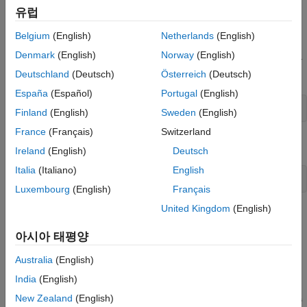
유럽
연결을 지우고 닫습니다.
Belgium
(English)
Netherlands
(English)
Modbus 인터페이스를 통해 통신하려면 먼저
함수를
modbus
Denmark
(English)
Norway
(English)
사용하여 Modbus 객체를 생성해야 합니다. 객체를 생성하는 것은
연결을 만드는 것과 같습니다. 구문은 다음과 같습니다.
Deutschland
(Deutsch)
Österreich
(Deutsch)
España
(Español)
Portugal
(English)
<objname> = modbus('Transport','DeviceAddress')
Finland
(English)
Sweden
(English)
France
(Français)
Switzerland
또는
Ireland
(English)
Deutsch
Italia
(Italiano)
English
<objname> = modbus('Transport','Port')
Luxembourg
(English)
Français
United Kingdom
(English)
사용할 프로토콜을 지정하려면 전송 유형을
또는
'tcpip'
로 설정해야 합니다. 그 뒤에, 다음 섹션에 나와 있는
'serialrtu'
아시아 태평양
대로 주소와 포트를 설정하십시오. 객체 생성 시에 인수를
사용하여
및
와 같은 속성을 설정할 수도
Timeout
ByteOrder
Australia
(English)
있습니다.
India
(English)
New Zealand
(English)
Modbus 객체를 생성하면 서버 또는 하드웨어에 연결됩니다. 전송