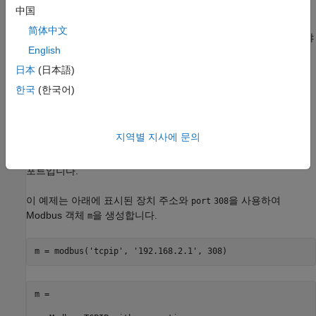
방식이
인 경우,
를 지정해야 합니다. 포트
'tcpip'
DeviceAddress
中国
번호는 선택 사항이며 디폴트 값은 502(Modbus용으로 예약된
简体中文
포트)입니다. 전송 방식이
인 경우,
를 지정해야
'serialrtu'
'Port'
English
합니다.
日本
(日本語)
TCP/IP 전송을 사용하여 객체 만들기
한국
(한국어)
전송 방식이
인 경우,
를 지정해야 합니다.
'tcpip'
DeviceAddress
이것은 Modbus 서버의 IP 주소 또는 호스트 이름입니다.
는
Port
지역별 지사에 문의
Modbus 서버에서 사용하는 원격 포트입니다. 포트는 선택
사항이며 디폴트 값은
입니다. 이는 Modbus용으로 예약된
502
포트입니다.
이 예제는 아래에 표시된 장치 주소와
을 사용하여
port
308
Modbus 객체
을 생성합니다.
m
m = modbus(
'tcpip'
, 
'192.168.2.1'
, 308)
m = 
