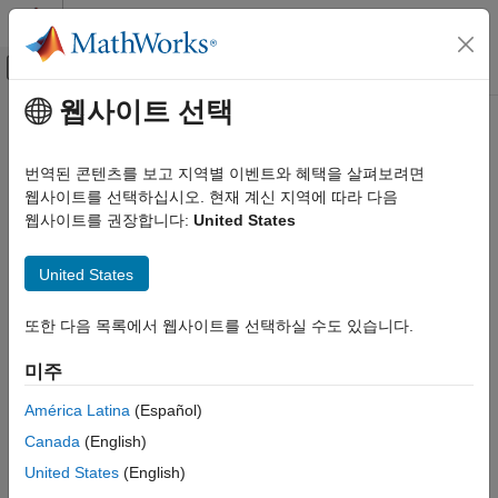
콘텐츠로 바로 가기
MATLAB 도움말 센터
오프캔버스 탐색 메뉴 토글
주요 콘텐츠
웹사이트 선택
문서 홈
이 페이지는 기계 번역을 사용하여 번역되었습니다. 영어 원문을
보려면 여기를 클릭하십시오.
테스트 및 계측(T&M)
번역된 콘텐츠를 보고 지역별 이벤트와 혜택을 살펴보려면
웹사이트를 선택하십시오. 현재 계신 지역에 따라 다음
Modbus
연결 생성
Industrial Communication Toolbox
웹사이트를 권장합니다:
United States
Modbus 통신
Industrial Communication Toolbox™는 TCP/IP 또는 직렬 RTU를
Industrial Communication Toolbox
United States
®
통해 Modbus
인터페이스를 지원합니다. 이를 사용하여 PLC와
Industrial Communication Toolbox 시작하기
같은 Modbus 서버와 통신할 수 있습니다. 일반적인 작업 흐름은
또한 다음 목록에서 웹사이트를 선택하실 수도 있습니다.
다음과 같습니다.
Modbus 연결 생성
미주
서버 또는 하드웨어와의 Modbus 연결을 생성합니다.
América Latina
(Español)
필요한 경우, 연결을 구성합니다.
Canada
(English)
United States
(English)
온도 조절기와의 통신 같은 읽기 및 쓰기 작업을 수행합니다.