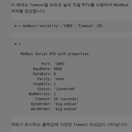
이 예제는
을
초로 늘려 직렬 RTU를 사용하여 Modbus
Timeout
20
객체를 생성합니다.
m = modbus(
'serialrtu'
,
'COM3'
,
'Timeout'
,20)
m = 

   Modbus Serial RTU with properties:

             Port: 'COM3'

         BaudRate: 9600

         DataBits: 8

           Parity: 'none'

         StopBits: 1

           Status: 'Connected'

       NumRetries: 1

          Timeout: 20 (seconds)

        ByteOrder: 'big-endian'

        WordOrder: 'big-endian'
객체가 표시하는 출력값에 지정된
속성값이 나타납니다.
Timeout