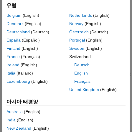
가변 크기 데이터
유럽
Array Size Restrictions for Code Generation
구조체
Belgium
(English)
Netherlands
(English)
Code Generation for Arrays That Grow Via end+1 Indexing
셀형 배열
Denmark
(English)
Norway
(English)
테이블
카테고리
categorical형 배열
Deutschland
(Deutsch)
Österreich
(Deutsch)
datetime형 배열
숫자형
España
(Español)
Portugal
(English)
코드 가속화를 위한 데이터, 변수 및 함수
duration형 배열
Finland
(English)
Sweden
(English)
타임테이블
문자형과 string형
France
(Français)
Switzerland
코드 가속화 시의 텍스트 정의 및 사용
열거형
Ireland
(English)
Deutsch
MATLAB 클래스
가변 크기 데이터
Italia
(Italiano)
English
생성 코드에서 크기가 변경되는 배열에 대한 가속화 및 고정소수점
함수 핸들
변환
사전
Luxembourg
(English)
Français
함수 정의
구조체
United Kingdom
(English)
코드 가속화 구조체 및 지원되는 연산
아시아 태평양
셀형 배열
코드 가속화 시의 셀형 배열 정의 및 사용
Australia
(English)
테이블
India
(English)
코드 가속화 시의 테이블 정의 및 사용
New Zealand
(English)
categorical형 배열