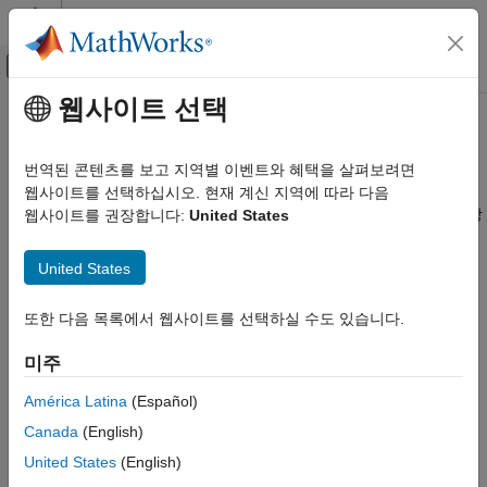
콘텐츠로 바로 가기
MATLAB 도움말 센터
오프캔버스 탐색 메뉴 토글
주요 콘텐츠
웹사이트 선택
문서 홈
데이터 정의
코드 생성
번역된 콘텐츠를 보고 지역별 이벤트와 혜택을 살펴보려면
FPGA, ASIC 및 SoC 개발
코드 가속화를 위한 데이터 정의
웹사이트를 선택하십시오. 현재 계신 지역에 따라 다음
®
MATLAB
코드 설계 방식에 따라 데이터 표현 방법과 메모리 할당
웹사이트를 권장합니다:
United States
Fixed-Point Designer
방법, 알고리즘 가속화 또는 고정소수점 변환에 사용할 유형을
데이터형 탐색
제어할 수 있습니다. 설명된 지침에 따라, 알고리즘을
United States
알고리즘 가속화
가속화하거나 고정소수점으로 변환할 때 변수 유형을 결정할 수
가속화를 위한 알고리즘 설계
있습니다.
또한 다음 목록에서 웹사이트를 선택하실 수도 있습니다.
카테고리
데이터 정의 기본 사항
미주
알고리즘 설계 기본 사항
언어 지원
Data Definition Considerations for Code Generation
América Latina
(Español)
데이터 정의
C/C++ 코드 생성 시 변수 정의에 대한 모범 사례
Canada
(English)
숫자형
Reuse the Same Variable with Different Properties
United States
(English)
문자형과 string형
Eliminate Redundant Copies of Variables in Generated Code