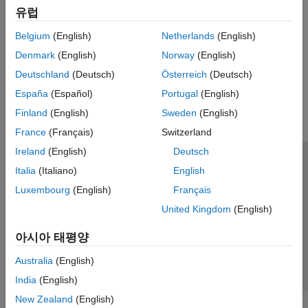
셀형 배열
유럽
테이블
Categorical Array Limitations for Code Generation
Belgium
(English)
Netherlands
(English)
categorical형 배열
Adhere to code generation restrictions for categorical arrays.
datetime형 배열
Denmark
(English)
Norway
(English)
duration형 배열
이 페이지가 얼마나 도움이 되었습니까?
Deutschland
(Deutsch)
Österreich
(Deutsch)
타임테이블
España
(Español)
Portugal
(English)
열거형
Finland
(English)
Sweden
(English)
MATLAB 클래스
France
(Français)
Switzerland
함수 핸들
Ireland
(English)
Deutsch
사전
신뢰 센터
등록 상표
개인정보 취급방침
불법 복제 방지
Italia
(Italiano)
English
애플리케이션 상태
문의하기
Luxembourg
(English)
Français
© 1994-2026 The MathWorks, Inc.
United Kingdom
(English)
아시아 태평양
웹사이트 
한국
Australia
(English)
India
(English)
New Zealand
(English)