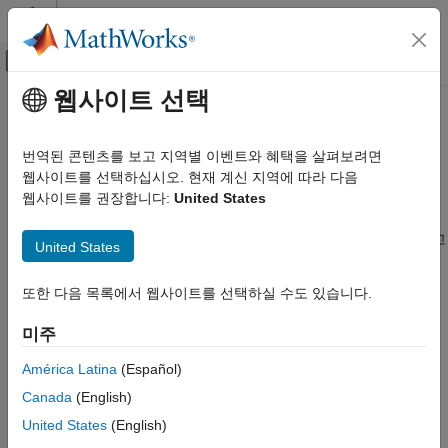
콘텐츠로 바로 가기
MATLAB 도움말 센터
오프캔버스 탐색 메뉴 토글
주요 콘텐츠
웹사이트 선택
문서 홈
categorical형 배열
코드 생성
번역된 콘텐츠를 보고 지역별 이벤트와 혜택을 살펴보려면
FPGA, ASIC 및 SoC 개발
코드 가속화 시의 categorical형 배열 정의 및 사용
웹사이트를 선택하십시오. 현재 계신 지역에 따라 다음
categorical형 배열은 유한한 이산 범주 집합에 속하는 값의
웹사이트를 권장합니다:
United States
Fixed-Point Designer
데이터를 저장합니다. categorical형 배열을 사용하면 코드
데이터형 탐색
®
가속화를 위한 MATLAB
코드에서 데이터를 효율적으로 저장하고
United States
알고리즘 가속화
범주에 대한 의미 있는 이름을 제공할 수 있습니다.
가속화를 위한 알고리즘 설계
또한 다음 목록에서 웹사이트를 선택하실 수도 있습니다.
데이터 정의
도움말 항목
카테고리
미주
Code Generation for Categorical Arrays
숫자형
Use categorical arrays in MATLAB code intended for code
América Latina
(Español)
generation.
문자형과 string형
Canada
(English)
가변 크기 데이터
Define Categorical Array Inputs
United States
(English)
구조체
Choose how you want to specify categorical array inputs.