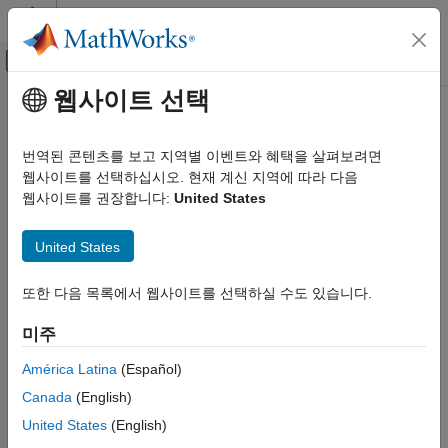
콘텐츠로 바로 가기
MATLAB 도움말 센터
오프캔버스 탐색 메뉴 토글
주요 콘텐츠
웹사이트 선택
문서 홈
이 페이지는 기계 번역을 사용하여 번역되었습니다. 영어 원문을
보려면 여기를 클릭하십시오.
코드 생성
번역된 콘텐츠를 보고 지역별 이벤트와 혜택을 살펴보려면
웹사이트를 선택하십시오. 현재 계신 지역에 따라 다음
지원 패키지 설치
Embedded Coder
웹사이트를 권장합니다:
United States
배포, 통합 및 지원되는 하드웨어
Embedded Coder Support Package for Linux
®
®
Embedded Coder
애플리케이션용 Linux
지원 패키지
를
Applications
United States
설치하려면 다음 단계를 따르십시오.
지원 패키지 설치
또한 다음 목록에서 웹사이트를 선택하실 수도 있습니다.
®
MATLAB
홈
탭의
환경
섹션에서
애드온
>
하드웨어 지원
이 페이지 내용
패키지 받기
를 선택하십시오.
미주
참고 항목
'애드온 탐색기' 창에서
Embedded Coder Linux
América Latina
(Español)
애플리케이션용 지원 패키지
를 검색하십시오. 설치를
Canada
(English)
클릭합니다.
United States
(English)