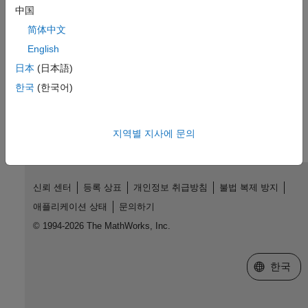
中国
도움말 항목
简体中文
Linux 타깃 컴퓨터 설정하기
English
Simulink 모델 구축 및 애플리케이션 배포
日本
(日本語)
한국
(한국어)
이 페이지가 얼마나 도움이 되었습니까?
지역별 지사에 문의
신뢰 센터
등록 상표
개인정보 취급방침
불법 복제 방지
애플리케이션 상태
문의하기
© 1994-2026 The MathWorks, Inc.
웹사이트 
한국