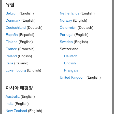
MathWorks 계정으로 로그인합니다.
유럽
라이선스
MathWorks Auxiliary Software License
Belgium
(English)
Netherlands
(English)
에 동의합니다.
Agreement
Denmark
(English)
Norway
(English)
지원 패키지의 설치가 시작됩니다. 설치가 완료되면 이 절차를
Deutschland
(Deutsch)
Österreich
(Deutsch)
종료하거나 타깃 설정을 계속 진행할 수 있습니다. 타깃 설정을
España
(Español)
Portugal
(English)
하려면:
Finland
(English)
Sweden
(English)
지금 설정
버튼을 클릭합니다.
France
(Français)
Switzerland
Ireland
(English)
Deutsch
하드웨어 설정
창에서
,
,
,
Target Name
IP Address
Username
Italia
(Italiano)
English
,
와 같은 타깃 정보를 입력한
Password
Deployment Location
후
제출
를 클릭하십시오.
Luxembourg
(English)
Français
United Kingdom
(English)
타깃 설정이 완료되면 메시지가 표시되며, 이때
마침
버튼을
클릭하여 설치 절차를 완료하고 종료하십시오.
아시아 태평양
참고 항목
Australia
(English)
India
(English)
|
|
|
Linux Runtime Manager
linux.Targets
connect
New Zealand
(English)
setDeploymentLocation