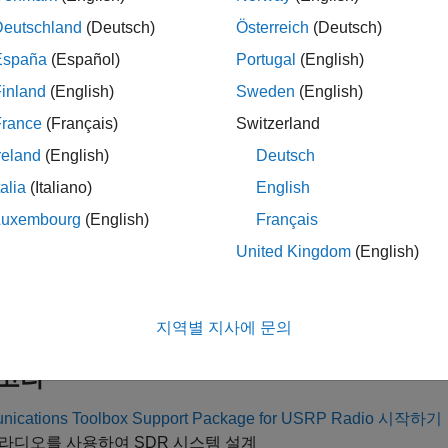
tus Research의 N200 및 N210
Deutschland
(Deutsch)
Österreich
(Deutsch)
 나열된 Ettus Research 라디오와 동급인 National Instrum
España
(Español)
Portugal
(English)
inland
(English)
Sweden
(English)
nal Instruments USRP Radio를 Ettus Research 200-ser
France
(Français)
Switzerland
n ER-USRP and NI-USRP Product Numbers
를 참조하십시오.
reland
(English)
Deutsch
 내용은
지원 하드웨어 및 필요한 소프트웨어
항목을 참조하십시
talia
(Italiano)
English
Luxembourg
(English)
Français
참고
United Kingdom
(English)
R2024a부터는 USRP N3xx 시리즈 및 X 시리즈 라디오에 대한
or NI™ USRP Radios
에서 제공합니다. 자세한 내용은
Live Data 
지역별 지사에 문의
고리
ications Toolbox Support Package for USRP Radio 시작하기
 라디오를 사용하여 SDR 시스템 설계