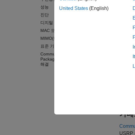
Et
성능
United States
(English)
진단
위에
디지털 변조
F
MAC 모델링
Natio
MIMO(다중 입력/다중 출력) 모델링
Betwee
표준 기반 모델링
I
자세한
Communications Toolbox Support
I
Package for USRP Radio 문제
해결
f
카테
Commun
USRP