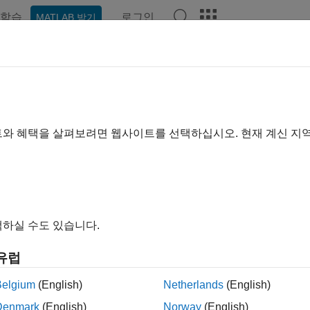
학습
로그인
MATLAB 받기
예제
함수
블록
앱
비디오
Answers
RP
라디오
™ 라디오를 사용하여 SDR 시스템 설계
트와 혜택을 살펴보려면 웹사이트를 선택하십시오. 현재 계신 지
ications Toolbox™ Support Package for USRP Radio
를 사용
®
®
키지를 사용하면 MATLAB
함수 또는 Simulink
블록을 활용해 U
 주변기기로 사용할 수 있습니다.
는 라디오
하실 수도 있습니다.
tus Research™의 B200 및 B210
유럽
tus Research의 B200mini, B200mini-i 및 B205mini-i
Belgium
(English)
Netherlands
(English)
Denmark
(English)
Norway
(English)