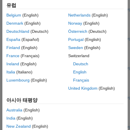
hardware using processor-in-the loop (PIL) workflow.
유럽
라이브 스크립트 열기
Deep Learning Prediction with ARM Compute Using
Belgium
(English)
Netherlands
(English)
codegen
Denmark
(English)
Norway
(English)
®
Generate code for deep learning networks, targeting an ARM
Deutschland
(Deutsch)
Österreich
(Deutsch)
processor.
라이브 스크립트 열기
España
(Español)
Portugal
(English)
Generate Code and Deploy MobileNet-v2 Network to
Finland
(English)
Sweden
(English)
Raspberry Pi
France
(Français)
Switzerland
Use the MobileNet-V2 network for object prediction on external
hardware.
Ireland
(English)
Deutsch
라이브 스크립트 열기
Italia
(Italiano)
English
Code Generation for Semantic Segmentation Application
on ARM Neon Targets That Uses U-Net
Luxembourg
(English)
Français
Generate a static library that performs image segmentation by
United Kingdom
(English)
using the deep learning network U-Net on ARM targets.
라이브 스크립트 열기
아시아 태평양
Generate Code for TensorFlow Lite (TFLite) Model and
Deploy on Raspberry Pi
Australia
(English)
Generate code that uses a TensorFlow™ Lite model for
India
(English)
inference.
New Zealand
(English)
라이브 스크립트 열기