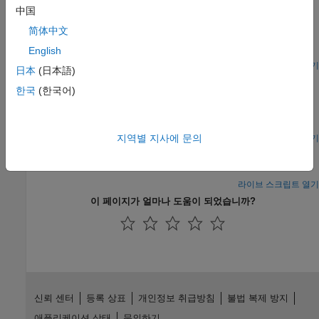
Deploy Classification Application Using Mobilenet-V3
中国
TensorFlow Lite Model on Host and Raspberry Pi
简体中文
Generate code for a classification segmentation application that
English
uses TensorFlow Lite model.
라이브 스크립트 열기
日本
(日本語)
Deploy Semantic Segmentation Application Using
TensorFlow Lite Model on Host and Raspberry Pi
한국
(한국어)
Generate code for an image segmentation application that uses
TensorFlow Lite model.
지역별 지사에 문의
라이브 스크립트 열기
Deploy Pose Estimation Application Using TensorFlow
Lite Model (TFLite) Model on Host and Raspberry Pi
라이브 스크립트 열기
이 페이지가 얼마나 도움이 되었습니까?
신뢰 센터
등록 상표
개인정보 취급방침
불법 복제 방지
애플리케이션 상태
문의하기