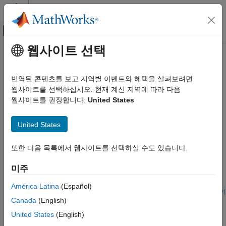
콘텐츠로 바로 가기
MATLAB 도움말 센터
오프캔버스 탐색 메뉴 토글
주요 콘텐츠
웹사이트 선택
문서 홈
영상 분류 및 분할 응용 분야
코드 생성
번역된 콘텐츠를 보고 지역별 이벤트와 혜택을 살펴보려면
영상 분류 및 분할을 수행하는 딥러닝 신경망용 코드 생성
웹사이트를 선택하십시오. 현재 계신 지역에 따라 다음
MATLAB Coder
영상 분류 및 분할 응용 분야를 위한 코드를 생성하여 임베디드
웹사이트를 권장합니다:
United States
MATLAB Coder를 사용한 딥러닝
타깃에 배포합니다.
카테고리
United States
추천 예제
딥러닝 코드 생성 기초
영상 분류 및 분할 응용 분야
또한 다음 목록에서 웹사이트를 선택하실 수도 있습니다.
Generate Code for a Deep Learning Network for x86-64
객체 검출 응용 분야
Platforms Using Advanced Vector Instructions
미주
시계열 분류 및 전망 응용 분야
®
Generate code for deep learning networks, targeting an Intel
TensorFlow Lite 응용 분야
processor.
América Latina
(Español)
라이브 스크립트 열기
신경망 압축 응용 분야
Canada
(English)
Generate Code and Deploy SqueezeNet Network to
Raspberry Pi
United States
(English)
®
Generate and run the generic C code on Raspberry Pi