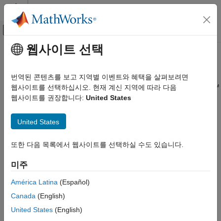
콘텐츠로 바로 가기
MATLAB 도움말 센터
오프캔버스 탐색 메뉴 토글
주요 콘텐츠
웹사이트 선택
문서 홈
MATLAB
Coder
를 사용한 딥러닝
코드 생성
번역된 콘텐츠를 보고 지역별 이벤트와 혜택을 살펴보려면
딥러닝 신경망을 위한 C/C++ 코드 생성(Deep Learning Toolbox™
웹사이트를 선택하십시오. 현재 계신 지역에 따라 다음
MATLAB Coder
필요)
웹사이트를 권장합니다:
United States
카테고리
딥러닝은 인간에게 자연스러운 일, 즉 경험을 통해 학습하도록
MATLAB Coder 시작하기
컴퓨터를 가르치는 머신러닝의 한 분야입니다. 학습 알고리즘은
United States
미리 지정한 수식을 모델로 사용하지 않고 여러 계산 기법을
코드 생성을 위한 MATLAB 프로그래밍
사용해 데이터로부터 직접 정보를 “학습”합니다. 딥러닝은
코드 생성
또한 다음 목록에서 웹사이트를 선택하실 수도 있습니다.
신경망을 사용하여 영상에서 직접 데이터의 유용한 표현을
배포
학습합니다.
미주
성능
MATLAB 알고리즘 가속화
®
MATLAB
Coder™
를 Deep Learning Toolbox와 함께 사용하여
América Latina
(Español)
숫자형 변환
훈련된 딥러닝 신경망에서 C++ 코드를 생성할 수 있습니다. 그런
Canada
(English)
®
®
MATLAB Coder를 사용한 딥러닝
다음 생성 코드를 Intel
프로세서 또는 ARM
프로세서를
United States
(English)
사용하는 임베디드 플랫폼에 배포할 수 있습니다. 타사
딥러닝 코드 생성 기초