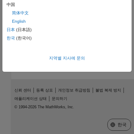
TensorFlow Lite 응용 분야
中国
TFLite 라이브러리를 사용하여 추론을 수행하는 딥러닝 신경망용
简体中文
코드 생성
English
신경망 압축 응용 분야
양자화, 학습 가능 파라미터 압축 또는 가지치기를 수행하여 심층
日本
(日本語)
신경망 압축
한국
(한국어)
이 페이지가 얼마나 도움이 되었습니까?
지역별 지사에 문의
신뢰 센터
등록 상표
개인정보 취급방침
불법 복제 방지
애플리케이션 상태
문의하기
© 1994-2026 The MathWorks, Inc.
웹사이트 
한국