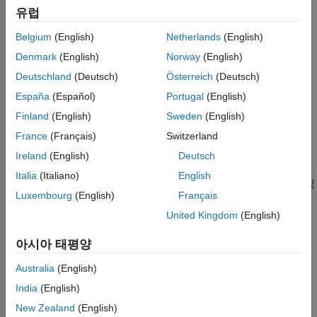
라이브러리에 의존하지 않는 훈련된 딥러닝 신경망에서 일반 C
영상 분류 및 분할 응용 분야
유럽
또는 C++ 코드를 생성할 수도 있습니다.
객체 검출 응용 분야
Belgium
(English)
Netherlands
(English)
시계열 분류 및 전망 응용 분야
시작하기
Denmark
(English)
Norway
(English)
TensorFlow Lite 응용 분야
Prerequisites for Deep Learning with MATLAB Coder
신경망 압축 응용 분야
Deutschland
(Deutsch)
Österreich
(Deutsch)
Networks and Layers Supported for Code Generation
PyTorch 및 LiteRT 모델에 대한 코드 생성
España
(Español)
Portugal
(English)
MATLAB Coder에서 지원되는 하드웨어
Analyze Network for Code Generation
Finland
(English)
Sweden
(English)
France
(Français)
Switzerland
카테고리
Ireland
(English)
Deutsch
딥러닝 코드 생성 기초
Italia
(Italiano)
English
딥러닝 신경망용 코드를 생성하는 데 사용할 수 있는 함수, 객체 및
Luxembourg
(English)
Français
워크플로
United Kingdom
(English)
영상 분류 및 분할 응용 분야
영상 분류 및 분할을 수행하는 딥러닝 신경망용 코드 생성
아시아 태평양
객체 검출 응용 분야
객체 검출을 수행하는 딥러닝 신경망용 코드 생성
Australia
(English)
시계열 분류 및 전망 응용 분야
India
(English)
시계열 분류 및 전망을 수행하는 딥러닝 신경망용 코드 생성
New Zealand
(English)