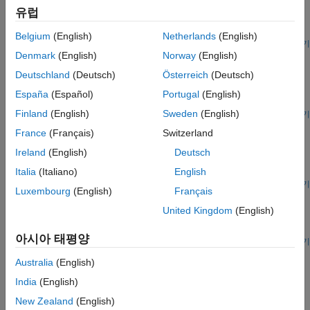
제거하는 방법을 다룹니다. 이 예제에서는 동일한 작업에 적용된
유럽
두 가지 유형의 신경망, 즉 완전 연결 신경망과 컨벌루션 신경망을
비교합니다.
Belgium
(English)
Netherlands
(English)
라이브 스크립트 열기
Denmark
(English)
Norway
(English)
3-D Speech Enhancement Using Trained Filter and Sum
Network
Deutschland
(Deutsch)
Österreich
(Deutsch)
Perform speech enhancement using a pretrained filter and sum
España
(Español)
Portugal
(English)
network (FaSNet) with ambisonic data.
Finland
(English)
Sweden
(English)
라이브 스크립트 열기
Train 3-D Speech Enhancement Network Using Deep
France
(Français)
Switzerland
Learning
Ireland
(English)
Deutsch
Train a filter and sum network (FaSNet) to perform speech
enhancement using ambisonic data.
Italia
(Italiano)
English
라이브 스크립트 열기
Luxembourg
(English)
Français
Dereverberate Speech Using Deep Learning Networks
United Kingdom
(English)
Train a deep learning model that removes reverberation from
speech.
아시아 태평양
라이브 스크립트 열기
이 페이지가 얼마나 도움이 되었습니까?
Australia
(English)
India
(English)
New Zealand
(English)