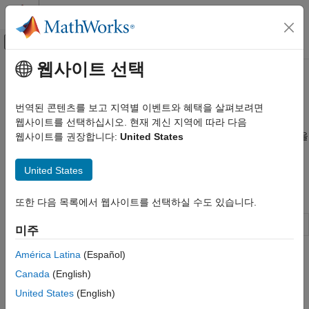
콘텐츠로 바로 가기
MATLAB 도움말 센터
오프캔버스 탐색 메뉴 토글
주요 콘텐츠
웹사이트 선택
문서 홈
음성 향상
신호 처리
번역된 콘텐츠를 보고 지역별 이벤트와 혜택을 살펴보려면
음성 신호의 품질 개선
웹사이트를 선택하십시오. 현재 계신 지역에 따라 다음
Audio Toolbox
음성 향상에는 잡음을 제거하고 명료도를 높여 음성 신호의 품질을
웹사이트를 권장합니다:
United States
AI를 사용한 오디오 처리
개선하는 작업이 포함됩니다. 예제를 따라 딥러닝을 음성 향상
응용 사례
워크플로에 적용하는 방법을 확인하십시오.
United States
카테고리
함수
음성 인식
또한 다음 목록에서 웹사이트를 선택하실 수도 있습니다.
음성 향상
Enhance speech signal
(R2024a 이후)
enhanceSpeech
미주
화자 인식 및 화자 구분
사운드 분류
América Latina
(Español)
추천 예제
머신 상태 모니터링
Canada
(English)
음원 분리
딥러닝 신경망을 사용하여 음성 잡음 제거하기
United States
(English)
3차원 오디오
이 예제에서는 딥러닝 신경망을 사용하여 음성 신호의 잡음을