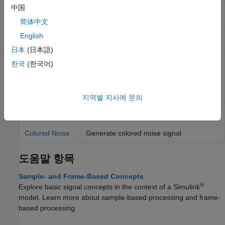
中国
Audio Device
Play to sound card
Writer
简体中文
From
Stream from multimedia file
English
Multimedia File
日本
(日本語)
To Multimedia
Stream video frames and audio samples
한국
(한국어)
File
to multimedia file
Wavetable
Generate periodic signal from single-cycle
Synthesizer
waveforms
지역별 지사에 문의
Audio Oscillator
Generate sine, square, and sawtooth
waveforms
Colored Noise
Generate colored noise signal
도움말 항목
Sample- and Frame-Based Concepts
®
Explore basic signal concepts in the context of a Simulink
model. Learn more about sample-based processing and frame-
based processing.