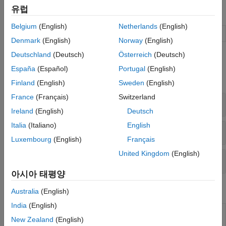
코드 생성 및 배포
유럽
앱
Belgium
(English)
Netherlands
(English)
오디오 뷰어
오디오 신호 보기 및 재생
(R2024a 이후)
Denmark
(English)
Norway
(English)
Deutschland
(Deutsch)
Österreich
(Deutsch)
함수
España
(Español)
Portugal
(English)
모두 확장
Finland
(English)
Sweden
(English)
France
(Français)
Switzerland
오디오 파일 I/O
Ireland
(English)
Deutsch
Italia
(Italiano)
English
오디오 장치 I/O
Luxembourg
(English)
Français
United Kingdom
(English)
파형 생성
아시아 태평양
블록
Australia
(English)
India
(English)
Audio Device
사운드 카드에서 녹음
New Zealand
(English)
Reader