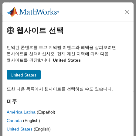
콘텐츠로 바로 가기
MATLAB 도움말 센터
오프캔버스 탐색 메뉴 토글
주요 콘텐츠
웹사이트 선택
문서 홈
오디오 I/O 및 파형 생성
신호 처리
번역된 콘텐츠를 보고 지역별 이벤트와 혜택을 살펴보려면
장치에서 오디오 녹음 및 재생, 오디오 파일 읽기 및 쓰기, 파형
웹사이트를 선택하십시오. 현재 계신 지역에 따라 다음
Audio Toolbox
생성
웹사이트를 권장합니다:
United States
카테고리
Audio Toolbox™는 실시간 오디오 입력 및 출력을 활성화합니다.
®
Audio Toolbox 시작하기
Audio Toolbox 오디오 I/O의 향상된 기능을 사용하면 Windows
United States
에서 대기 시간이 짧은 ASIO™ 드라이버와 상호 작용하고, 장치
오디오 I/O 및 파형 생성
채널에서 또는 장치 채널로 선택적으로 매핑하고, 장치 비트
오디오 처리 알고리즘 설계
또한 다음 목록에서 웹사이트를 선택하실 수도 있습니다.
심도를 제어할 수 있습니다. 스트리밍 오디오 재생 및 녹음을 위한
AI를 사용한 오디오 처리
유연한 I/O 인터페이스를 이용하려면
객체를
audiostreamer
미주
심리음향
사용하십시오. 오디오 파일로 구성된 데이터베이스를 관리하려면
측정 및 공간 음향
를 사용하십시오.
audioDatastore
América Latina
(Español)
시뮬레이션, 조정 및 시각화
Canada
(English)
MIDI(악기 디지털 인터페이스)
또한 조정 가능한 주기적 파형을 생성하여 테스트 신호, 제어 신호
United States
(English)
및 고유한 사운드를 생성할 수도 있습니다.
오디오 플러그인 생성 및 호스팅