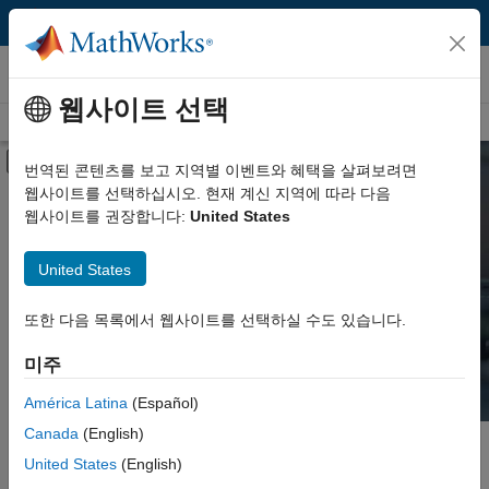
콘텐츠로 바로 가기
Hardware Support
웹사이트 선택
Overview
Search Hardware Support
Request Hardware Support
오프캔버스 탐색 메뉴 토글
번역된 콘텐츠를 보고 지역별 이벤트와 혜택을 살펴보려면
웹사이트를 선택하십시오. 현재 계신 지역에 따라 다음
Product
Search Hardware
웹사이트를 권장합니다:
United States
Support
Product Family and Category
United States
Vendor
Find integrated hardware solutions with
또한 다음 목록에서 웹사이트를 선택하실 수도 있습니다.
MATLAB and Simulink.
Application
미주
Protocol or Standard
América Latina
(Español)
Canada
(English)
주요 콘텐츠
Search
United States
(English)
Searc