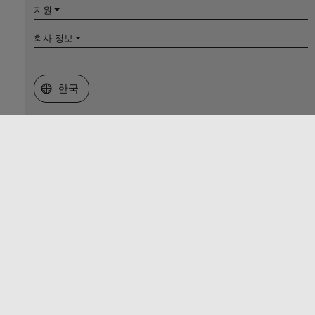
지원
회사 정보
웹사이트 선택
한국
신뢰 센터
등록 상표
개인정보 취급방침
불법 복제 방지
애플리케이션 상태
문의하기
매스웍스코리아 유한회사
주소: 서울시 강남구 삼성동 테헤란로 521 파르나스타워 14층
전화번호: 02-6006-5100
대표자 : 스티븐더글라스바르보
사업자 등록번호 : 120-86-60062
© 1994-2026 The MathWorks, Inc.