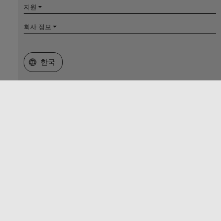
지원
회사 정보
웹사이트 선택
한국
신뢰 센터
등록 상표
개인정보 취급방침
불법 복제 방지
애플리케이션 상태
문의하기
매스웍스코리아 유한회사
주소: 서울시 강남구 삼성동 테헤란로 521 파르나스타워 14층
전화번호: 02-6006-5100
대표자 : 스티븐더글라스바르보
사업자 등록번호 : 120-86-60062
© 1994-2026 The MathWorks, Inc.