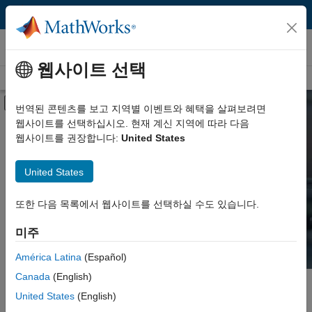
콘텐츠로 바로 가기
Hardware Support
웹사이트 선택
Overview
Search Hardware Support
Request Hardware Support
오프캔버스 탐색 메뉴 토글
번역된 콘텐츠를 보고 지역별 이벤트와 혜택을 살펴보려면
웹사이트를 선택하십시오. 현재 계신 지역에 따라 다음
Product
Search Hardware
웹사이트를 권장합니다:
United States
Support
Product Family and Category
United States
Vendor
Find integrated hardware solutions with
또한 다음 목록에서 웹사이트를 선택하실 수도 있습니다.
MATLAB and Simulink.
Application
미주
Protocol or Standard
América Latina
(Español)
Canada
(English)
주요 콘텐츠
Search
United States
(English)
Searc