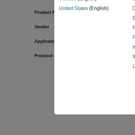
United States
(English)
Product Family and Category
Vendor
F
Application
I
Protocol or Standard
I