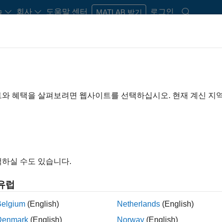
습
회사
도움말 센터
로그인
MATLAB 받기
rdware Support
트와 혜택을 살펴보려면 웹사이트를 선택하십시오. 현재 계신 지
Search Hardware Support
Find integrated hardware solutions with MATLAB and Simulink.
하실 수도 있습니다.
유럽
Belgium
(English)
Netherlands
(English)
Denmark
(English)
Norway
(English)