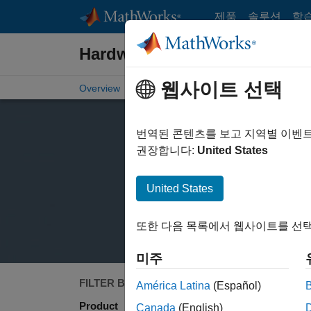
콘텐츠로 바로 가기
제품
솔루션
학
Hardware Support
웹사이트 선택
Overview
Search Hardware Support
Request Ha
번역된 콘텐츠를 보고 지역별 이벤
권장합니다:
United States
United States
또한 다음 목록에서 웹사이트를 선택
미주
FILTER BY
Search
América Latina
(Español)
Product
Canada
(English)