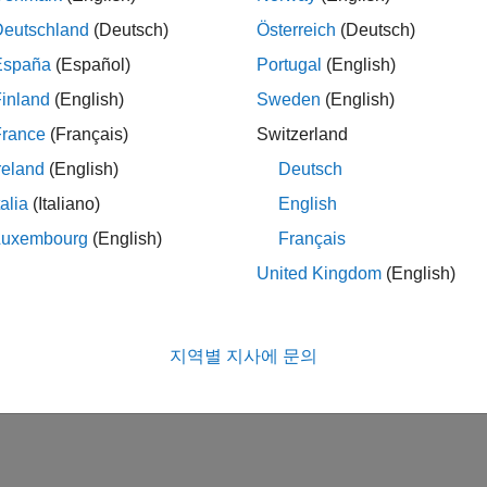
Deutschland
(Deutsch)
Österreich
(Deutsch)
España
(Español)
Portugal
(English)
inland
(English)
Sweden
(English)
France
(Français)
Switzerland
reland
(English)
Deutsch
talia
(Italiano)
English
Luxembourg
(English)
Français
United Kingdom
(English)
지역별 지사에 문의