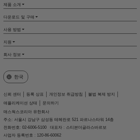
제품 소개
다운로드 및 구매
사용 방법
지원
회사 정보
웹사이트 선택
한국
신뢰 센터
등록 상표
개인정보 취급방침
불법 복제 방지
애플리케이션 상태
문의하기
매스웍스코리아 유한회사
주소: 서울시 강남구 삼성동 테헤란로 521 파르나스타워 14층
전화번호: 02-6006-5100
대표자 : 스티븐더글라스바르보
사업자 등록번호 : 120-86-60062