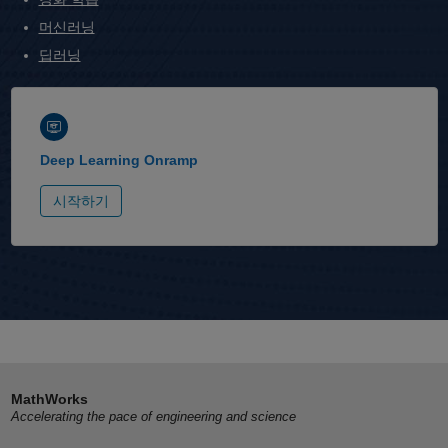
머신러닝
딥러닝
Deep Learning Onramp
시작하기
MathWorks
Accelerating the pace of engineering and science