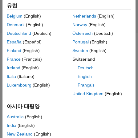
데도 매우 효과적입니다.
유럽
Belgium
(English)
Netherlands
(English)
Denmark
(English)
Norway
(English)
Deutschland
(Deutsch)
Österreich
(Deutsch)
España
(Español)
Portugal
(English)
Finland
(English)
Sweden
(English)
CNN의 작동 방식
France
(Français)
Switzerland
Convolutional neural network는 수십 또는 수백 개의 계층을 가질 수
Ireland
(English)
Deutsch
있으며, 각 계층은 영상의 서로 다른 특징을 검출합니다. 각 훈련
Italia
(Italiano)
English
영상에 서로 다른 해상도의 필터가 적용되고, 컨벌루션된 각 영상은
다음 계층의 입력으로 사용됩니다. 필터는 밝기, 경계와 같이 매우
Luxembourg
(English)
Français
간단한 특징으로 시작하여 객체를 고유하게 정의하는 특징으로
United Kingdom
(English)
복잡도를 늘려갈 수 있습니다.
아시아 태평양
예제로 시작하기
Australia
(English)
India
(English)
New Zealand
(English)