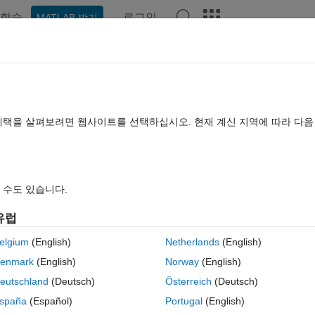
학습
로그인
MATLAB 받기
hat Playground
Discussions
Contests
Blogs
Post
More
시
정보
혜택을 살펴보려면 웹사이트를 선택하십시오. 현재 계신 지역에 따라 다
 type III DCT)
1.0.0.0
(3.13 KB)
다운로드 수: 1.6K
5.00/5
(1)
2008/2/29
 수도 있습니다.
유럽
뷰
(1)
토론
(0)
elgium
(English)
Netherlands
(English)
enmark
(English)
Norway
(English)
 improvements:
eutschland
(Deutsch)
Österreich
(Deutsch)
spaña
(Español)
Portugal
(English)