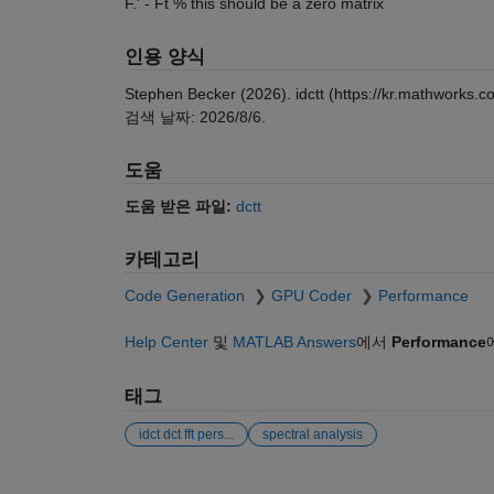
F.' - Ft % this should be a zero matrix
인용 양식
Stephen Becker (2026).
idctt
(https://kr.mathworks.c
검색 날짜:
2026/8/6
.
도움
도움 받은 파일:
dctt
카테고리
Code Generation
GPU Coder
Performance
Help Center
및
MATLAB Answers
에서
Performance
태그
idct dct fft pers...
spectral analysis