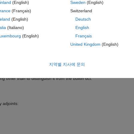
inland
(English)
Sweden
(English)
's about 2x or more faster than the builtin idct, and only about 1.5x slo
rance
(Français)
Switzerland
reland
(English)
Deutsch
ou want: either matlab's orthogonal version, or the standard version (cf.
talia
(Italiano)
English
are two further choices: 1) compute the true inverse (up to scaling) to th
i.e. transpose) to the forward "fftw" type II DCT.
uxembourg
(English)
Français
United Kingdom
(English)
 (implicit) DCT matrix, then giving the dimension and the index of samp
oint.
지역별 지사에 문의
 other than to distinguish it from the builtin dct.
y adjoints: