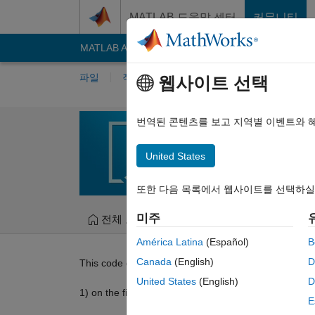
콘텐츠로 바로 가기
MATLAB 도움말 센터
커뮤니티
MATLAB Answers
File Exchange
Cody
AI C
파일
작성자
내 File Exchange
퍼블리
웹사이트 선택
idctt
번역된 콘텐츠를 보고 지역별 이벤트와 
type II Inverse DCT (i.e.
United States
Stephen Becker
버전 
또한 다음 목록에서 웹사이트를 선택하실
미주
전체 보기
파일
버전 내역
리
América Latina
(Español)
B
Canada
(English)
D
This code does the same as matlab's idct with a few
United States
(English)
D
1) on the first call, it's a bit faster than the builtin idct
E