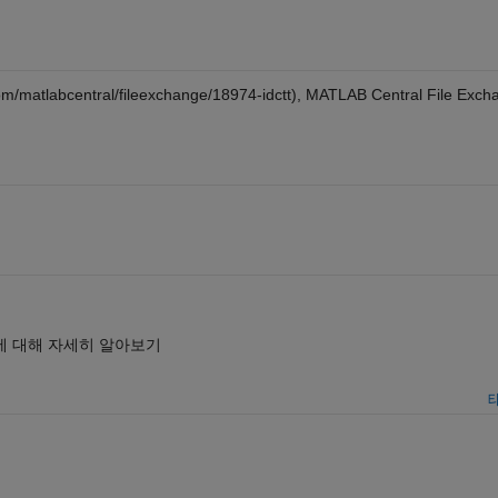
om/matlabcentral/fileexchange/18974-idctt), MATLAB Central File Exch
에 대해 자세히 알아보기