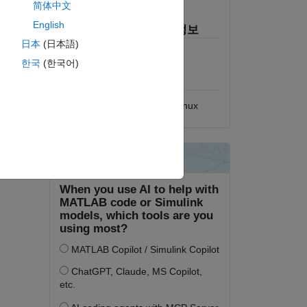
라이선스 보기
简体中文
wer than
English
MATLAB 릴리스 호환 정보
日本
(日本語)
 fftw
모든 릴리스와 호환
한국
(한국어)
e
플랫폼 호환성
Windows
macOS
Linux
led rows