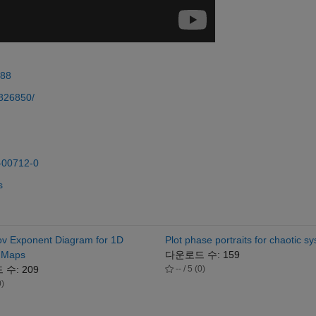
188
2826850/
0-00712-0
s
v Exponent Diagram for 1D
Plot phase portraits for chaotic s
c Maps
다운로드 수: 159
수: 209
-- / 5 (0)
0)