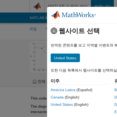
콘텐츠로 바로 가기
MATLAB 도움말 센터
커뮤니티
MATLAB Answers
File Exchange
Cody
AI C
파일
작성자
내 File Exchange
퍼블리
웹사이트 선택
Bifurcation d
번역된 콘텐츠를 보고 지역별 이벤트와 
Compute the bifurcation,
United States
Lazaros Moysis
버전 
또한 다음 목록에서 웹사이트를 선택하실
미주
전체 보기
파일
버전 내역
리
América Latina
(Español)
B
Canada
(English)
D
This code can be used to compute the bifurcation di
United States
(English)
D
The diagram is generated by simulating the system fro
intersections of the trajectory with a given plane of c
E