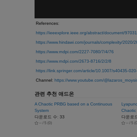
References:
https://ieeexplore.ieee.org/abstract/document/9703
https://www.hindawi.com/journals/complexity/2020/
https://www.mdpi.com/2227-7080/7/4/76
https://www.mdpi.com/2673-8716/2/2/8
https://link.springer.com/article/10.1007/s40435-02
Channel: 
https://www.youtube.com/@lazaros_moysi
관련 추천 애드온
A Chaotic PRBG based on a Continuous
Lyapuno
System
Chaoti
다운로드 수: 33
다운로드 
-- / 5 (0)
-- / 5 (