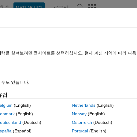
학습
로그인
MATLAB 받기
hat Playground
Discussions
Contests
Blogs
Post
More
시
정보
iagram for the Rossler Chaotic system
혜택을 살펴보려면 웹사이트를 선택하십시오. 현재 계신 지역에 따라 다
 or continuation, diagram for the Rossler chaotic system
1.0.2
(2.31 KB)
다운로드 수: 155
0.00/5
(0)
2026/4/1
 수도 있습니다.
유럽
뷰
(0)
토론
(0)
elgium
(English)
Netherlands
(English)
enmark
(English)
Norway
(English)
agram for the Rossler chaotic system.
eutschland
(Deutsch)
Österreich
(Deutsch)
m fixed initial conditions, and after discarding the transient, computing
hoice, and a specific direction.
spaña
(Español)
Portugal
(English)