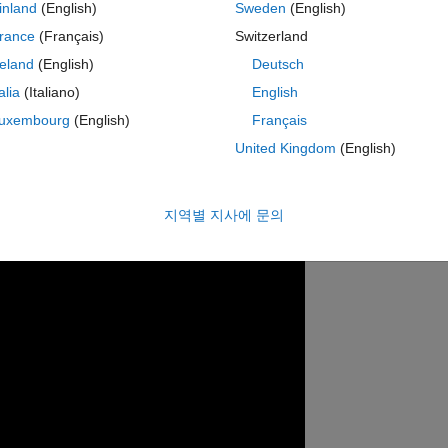
inland
(English)
Sweden
(English)
ion diagram, where after each simulation, the initial condition is set 
rance
(Français)
Switzerland
stem, not just the Rossler. What you need to do is replace the rossler c
reland
(English)
Deutsch
 course, you must first study the system to choose the appropriate plan
talia
(Italiano)
English
uxembourg
(English)
Français
ram (for the Lorenz system) can be found below.
United Kingdom
(English)
지역별 지사에 문의