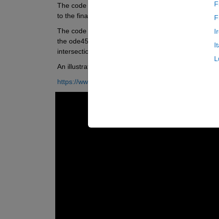
F
The code can be easily adapted to compute a continuat
to the final value of the previous simulation.
F
The code can also be easily adapted to any chaotic sy
I
the ode45 with any chaotic system of your choice. Of
I
intersection for the system's trajectory.
L
An illustrative video explaining the bifurcation diag
https://www.youtube.com/watch?v=OXTS-d9HdB4