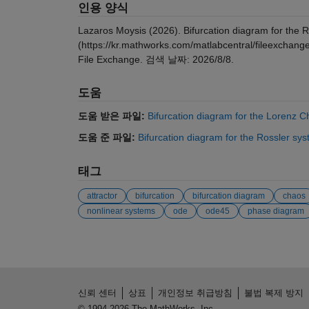
인용 양식
Lazaros Moysis (2026).
Bifurcation diagram for the 
(https://kr.mathworks.com/matlabcentral/fileexchang
File Exchange. 검색 날짜:
2026/8/8
.
도움
도움 받은 파일:
Bifurcation diagram for the Lorenz C
도움 준 파일:
Bifurcation diagram for the Rossler sy
태그
attractor
bifurcation
bifurcation diagram
chaos
nonlinear systems
ode
ode45
phase diagram
신뢰 센터
상표
개인정보 취급방침
불법 복제 방지
© 1994-2026 The MathWorks, Inc.