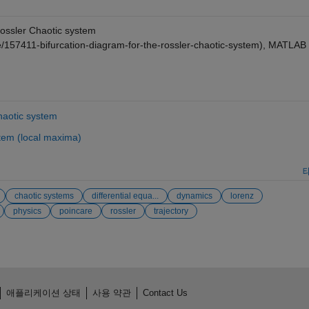
Rossler Chaotic system
e/157411-bifurcation-diagram-for-the-rossler-chaotic-system), MATLAB 
haotic system
stem (local maxima)
chaotic systems
differential equa...
dynamics
lorenz
physics
poincare
rossler
trajectory
애플리케이션 상태
사용 약관
Contact Us