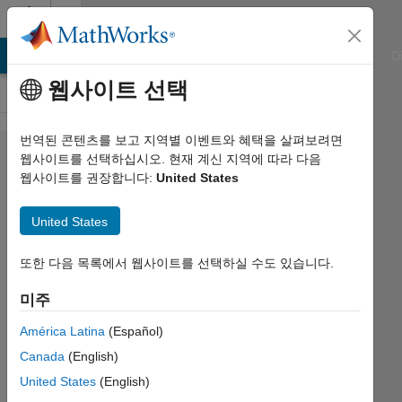
콘텐츠로 바로 가기
Cody
ATLAB Answers
File Exchange
Cody
AI Chat Playground
D
웹사이트 선택
번역된 콘텐츠를 보고 지역별 이벤트와 혜택을 살펴보려면
Problem
웹사이트를 선택하십시오. 현재 계신 지역에 따라 다음
웹사이트를 권장합니다:
United States
353. Back
to basics 9
United States
- Indexed
References
또한 다음 목록에서 웹사이트를 선택하실 수도 있습니다.
미주
Alan
América Latina
(Español)
Chalker
463
Canada
(English)
solvers
United States
(English)
0 likes