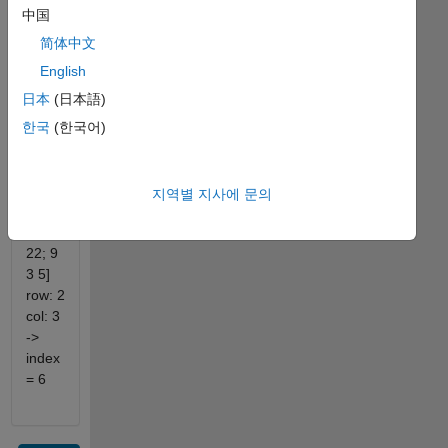
and
中国
column,
output
简体中文
the
English
index
日本
(日本語)
of the
referenced
한국
(한국어)
element.
matrix:
지역별 지사에 문의
[10
12
22; 9
3 5]
row: 2
col: 3
->
index
= 6