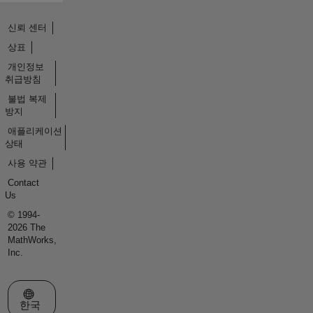
신뢰 센터
상표
개인정보
취급방침
불법 복제
방지
애플리케이션
상태
사용 약관
Contact
Us
© 1994-
2026 The
MathWorks,
Inc.
웹사이트 선택
한국