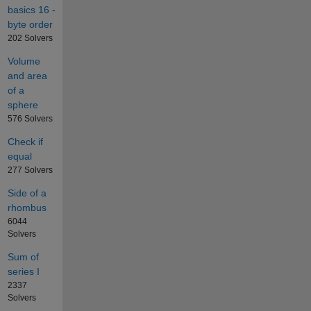
basics 16 -
byte order
202 Solvers
Volume
and area
of a
sphere
576 Solvers
Check if
equal
277 Solvers
Side of a
rhombus
6044
Solvers
Sum of
series I
2337
Solvers