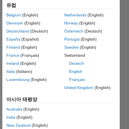
유럽
Belgium
(English)
Netherlands
(English)
Denmark
(English)
Norway
(English)
Covering
Deutschland
(Deutsch)
Österreich
(Deutsch)
some
basic
España
(Español)
Portugal
(English)
topics
Finland
(English)
Sweden
(English)
I
France
(Français)
Switzerland
haven't
seen
Ireland
(English)
Deutsch
elsewhere
Italia
(Italiano)
English
on
Luxembourg
(English)
Français
Cody.
United Kingdom
(English)
Given
아시아 태평양
an
input
Australia
(English)
matrix
and
India
(English)
row
New Zealand
(English)