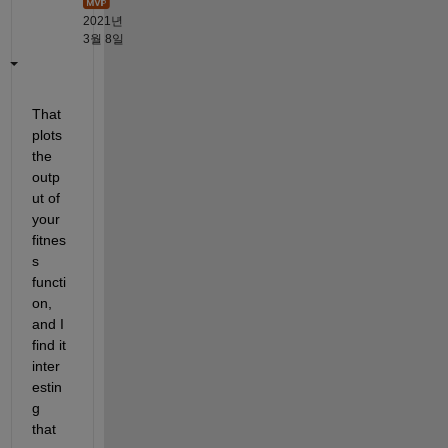
2021년
3월 8일
That 
plots 
the 
outp
ut of 
your 
fitnes
s 
functi
on, 
and I 
find it 
inter
estin
g 
that 