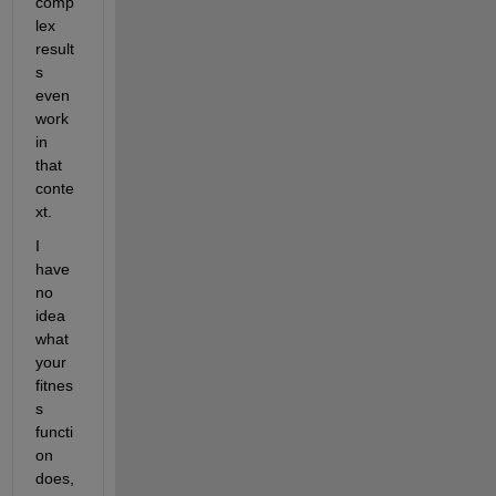
comp
lex 
result
s 
even 
work 
in 
that 
conte
xt.  
I 
have 
no 
idea 
what 
your 
fitnes
s 
functi
on 
does, 