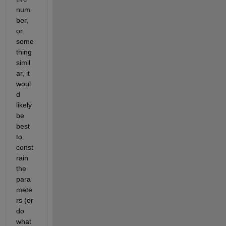
num
ber, 
or 
some
thing 
simil
ar, it 
woul
d 
likely 
be 
best 
to 
const
rain 
the 
para
mete
rs (or 
do 
what