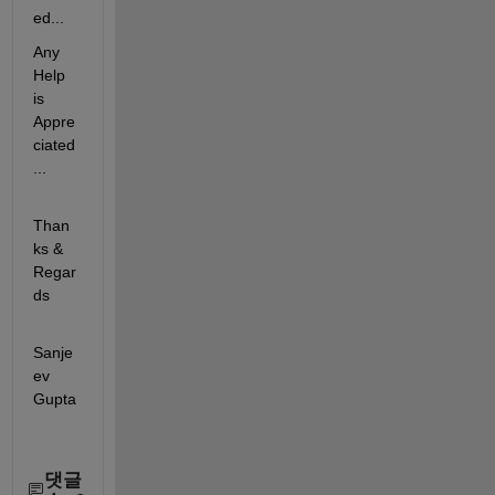
ed... 
Any 
Help 
is 
Appre
ciated
...
Than
ks & 
Regar
ds
Sanje
ev 
Gupta
댓글