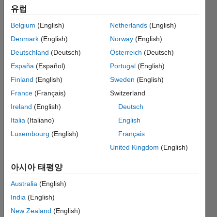
유럽
it (I am
using
Belgium
(English)
Netherlands
(English)
Genetic
Denmark
(English)
Norway
(English)
Algorithm
Deutschland
(Deutsch)
Österreich
(Deutsch)
from
España
(Español)
Portugal
(English)
Optimization
Finland
(English)
Sweden
(English)
Toolbox)?
France
(Français)
Switzerland
Ireland
(English)
Deutsch
Italia
(Italiano)
English
Sanjeev
Gupta
Luxembourg
(English)
Français
2021 3월
United Kingdom
(English)
8
1 답변
아시아 태평양
업데이트
Australia
(English)
시간: 2021
3월 8
India
(English)
조회 수: 4
New Zealand
(English)