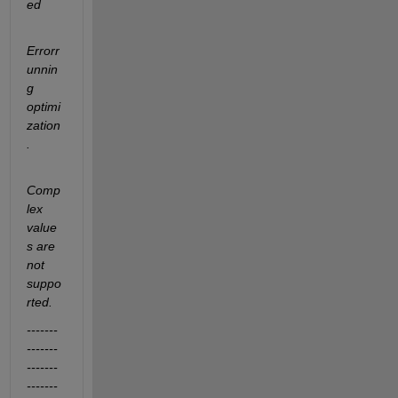
ed
Errorr
unnin
g 
optimi
zation
.
Comp
lex 
value
s are 
not 
suppo
rted.
-------
-------
-------
-------