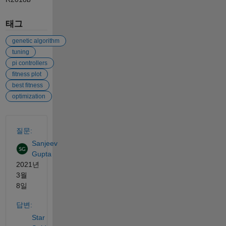
태그
genetic algorithm
tuning
pi controllers
fitness plot
best fitness
optimization
참고 항목
질문:
Sanjeev
Gupta
2021년
3월
8일
답변:
Star