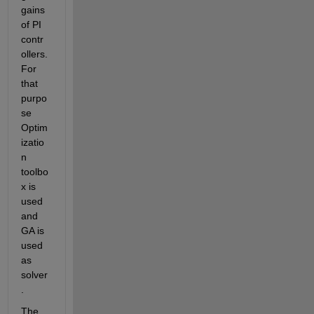
gains 
of PI 
contr
ollers. 
For 
that 
purpo
se 
Optim
izatio
n 
toolbo
x is 
used 
and 
GA is 
used 
as 
solver
. 
The 