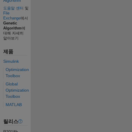
Algorithm
도움말 센터
및
File
Exchange
에서
Genetic
Algorithm
에
대해 자세히
알아보기
제품
Simulink
Optimization
Toolbox
Global
Optimization
Toolbox
MATLAB
릴리스
R2018b