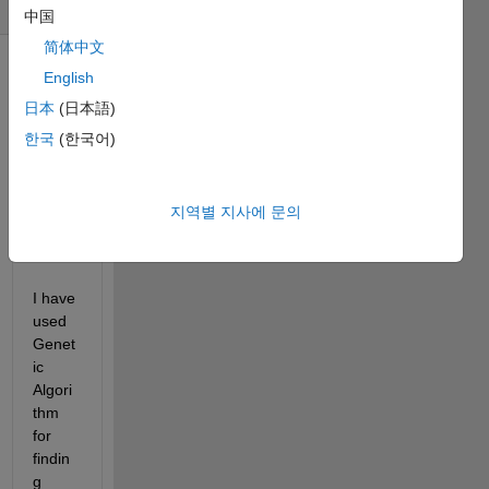
(30일)
中国
简体中文
English
日本
(日本語)
한국
(한국어)
지역별 지사에 문의
Error2.jpg
Error.PNG
I have 
used 
Genet
ic 
Algori
thm 
for 
findin
g 