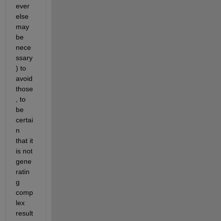
ever 
else 
may 
be 
nece
ssary
) to 
avoid 
those
, to 
be 
certai
n 
that it 
is not 
gene
ratin
g 
comp
lex 
result