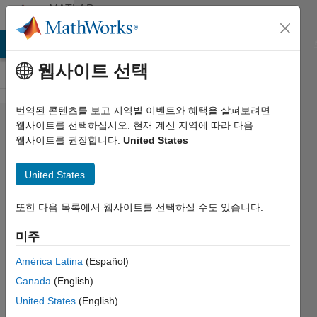
콘텐츠로 바로 가기
MATLAB
Answers
MATLAB Answers
File Exchange
Cody
AI Chat Playground
웹사이트 선택
번역된 콘텐츠를 보고 지역별 이벤트와 혜택을 살펴보려면
Getting
웹사이트를 선택하십시오. 현재 계신 지역에 따라 다음
웹사이트를 권장합니다:
United States
error while
plotting best
United States
fitness, so
how do I
또한 다음 목록에서 웹사이트를 선택하실 수도 있습니다.
solve this
미주
issue or is
América Latina
(Español)
there any
Canada
(English)
alternative
United States
(English)
way to plot