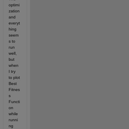
optimi
zation 
and 
everyt
hing 
seem
s to 
run 
well, 
but 
when 
I try 
to plot 
Best 
Fitnes
s 
Functi
on 
while 
runni
ng 