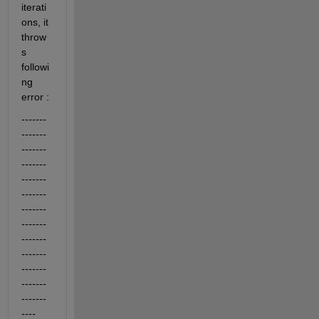
iterati
ons, it 
throw
s 
followi
ng 
error : 
-------
-------
-------
-------
-------
-------
-------
-------
-------
-------
-------
-------
-------
----