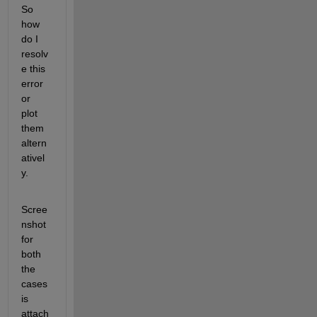
So 
how 
do I 
resolv
e this 
error 
or 
plot 
them 
altern
ativel
y.
Scree
nshot 
for 
both 
the 
cases 
is 
attach