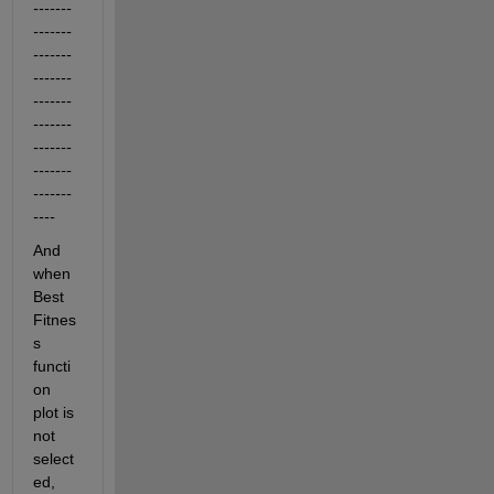
-------
-------
-------
-------
-------
-------
-------
-------
-------
----
And 
when 
Best 
Fitnes
s 
functi
on 
plot is 
not 
select
ed, 