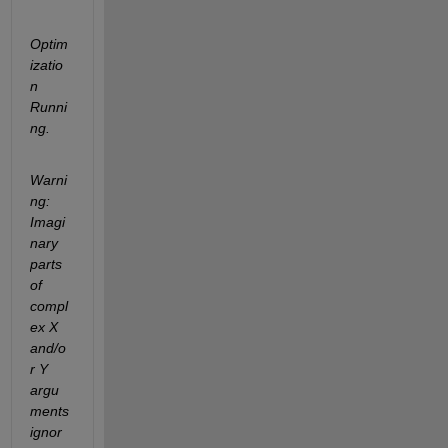
Optim
izatio
n 
Runni
ng.
Warni
ng: 
Imagi
nary 
parts 
of 
compl
ex X 
and/o
r Y 
argu
ments 
ignor