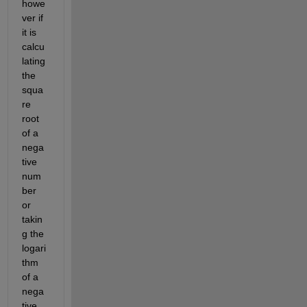
howe
ver if 
it is 
calcu
lating 
the 
squa
re 
root 
of a 
nega
tive 
num
ber 
or 
takin
g the 
logari
thm 
of a 
nega
tive 