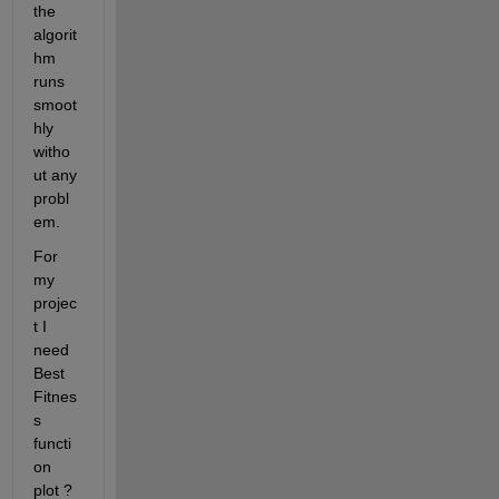
the 
algorit
hm 
runs 
smoot
hly 
witho
ut any 
probl
em. 
For 
my 
projec
t I 
need 
Best 
Fitnes
s 
functi
on 
plot ? 