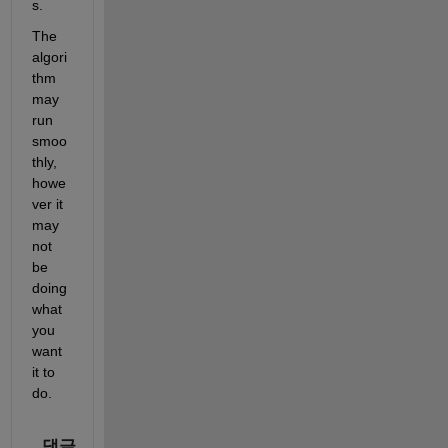
s.  
The 
algori
thm 
may 
run 
smoo
thly, 
howe
ver it 
may 
not 
be 
doing 
what 
you 
want 
it to 
do.  
댓글