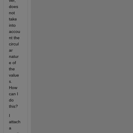
ver, 
does 
not 
take 
into 
accou
nt the 
circul
ar 
natur
e of 
the 
value
s. 
How 
can I 
do 
this? 
I 
attach 
a 