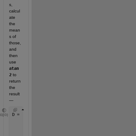
s, 
calcul
ate 
the 
mean
s of 
those, 
and 
then 
use 
atan
2
 to 
return 
the 
result 
— 
D =    [2020	4	1	0	77.00
테마
        2020	4	1	3	61.68
        2020	4	1	6	31.46
        2020	4	1	9	35.19