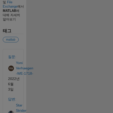
및
File
Exchange
에서
MATLAB
에
대해 자세히
알아보기
태그
matlab
참고 항목
질문:
Yoni
Verhaegen
-WE-1718-
2022년
6월
3일
답변:
Star
Strider