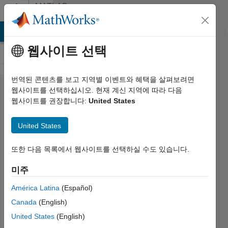
콘텐츠로 바로 가기
MATLAB
Answers
MATLAB Answers
File Exchange
Cody
AI Chat Playground
웹사이트 선택
번역된 콘텐츠를 보고 지역별 이벤트와 혜택을 살펴보려면
How to
웹사이트를 선택하십시오. 현재 계신 지역에 따라 다음
웹사이트를 권장합니다:
United States
calculate
circular
United States
mean
every 8
또한 다음 목록에서 웹사이트를 선택하실 수도 있습니다.
cells?
미주
América Latina
(Español)
Yoni
Canada
(English)
Verhaegen
-WE-
United States
(English)
1718-