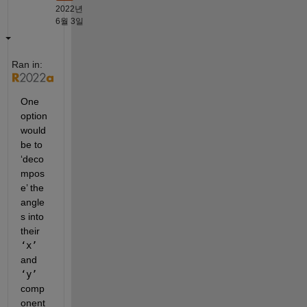
2022년
6월 3일
Ran in:
One 
option 
would 
be to 
‘deco
mpos
e’ the 
angle
s into 
their 
‘x’
and 
‘y’
comp
onent