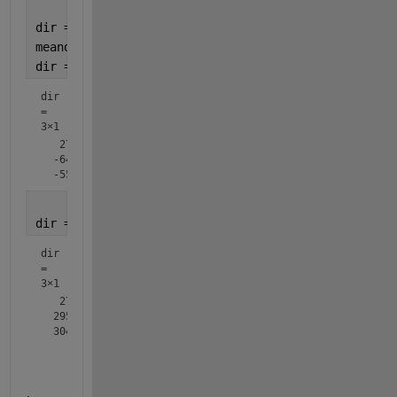
dir = D(:,5);
meandir = @(a) atan2d(mean(sind(a)),mean(cosd(a)));
dir = accumarray(ceil((1:numel(dir))/8)',dir(:),[],
dir
=
3×1
   27.0977

  -64.0652

dir = wrapTo360(dir)                               
dir
=
3×1
   27.0977

  295.9348

.