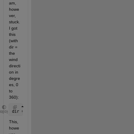
am, 
howe
ver, 
stuck. 
I got 
this 
(with 
dir = 
the 
wind 
directi
on in 
degre
es, 0 
to 
360):
dir = accumarray(ceil((1:numel(dir))/8)',dir(:),[],
테마
This, 
howe