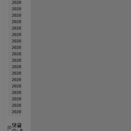
2020	4	1	18	332.720394142200
2020	4	1	21	359.309990882483
2020	4	2	0	1.81332665386765
2020	4	2	3	316.084846935155
2020	4	2	6	297.362308097189
2020	4	2	9	286.447414863766
2020	4	2	12	253.377128455776
2020	4	2	15	272.755841963236
2020	4	2	18	283.300130880562
2020	4	2	21	305.805458428448
2020	4	3	0	303.435585960465
2020	4	3	3	305.408085546923
2020	4	3	6	314.945219141016
2020	4	3	9	301.363197206495
2020	4	3	12	297.344102342364
2020	4	3	15	294.845524112617
2020	4	3	18	301.544742721005
2020	4	3	21	320.320593041074
댓글
수: 0