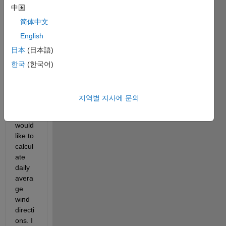
中国
datas
et 
简体中文
with 
English
wind 
日本
(日本語)
directi
ons at 
한국
(한국어)
3-
hourly 
time 
지역별 지사에 문의
steps 
and I 
would 
like to 
calcul
ate 
daily 
avera
ge 
wind 
directi
ons. I 