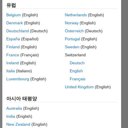
유럽
2022 6월
3
Belgium
(English)
Netherlands
(English)
1 답변
Denmark
(English)
Norway
(English)
답변
Deutschland
(Deutsch)
Österreich
(Deutsch)
채택됨
업데이트
España
(Español)
Portugal
(English)
시간: 2022
Finland
(English)
Sweden
(English)
6월 3
France
(Français)
Switzerland
조회 수: 5
Ireland
(English)
Deutsch
(30일)
Italia
(Italiano)
English
Luxembourg
(English)
Français
United Kingdom
(English)
아시아 태평양
Australia
(English)
Hi all,
India
(English)
I have 
New Zealand
(English)
a 