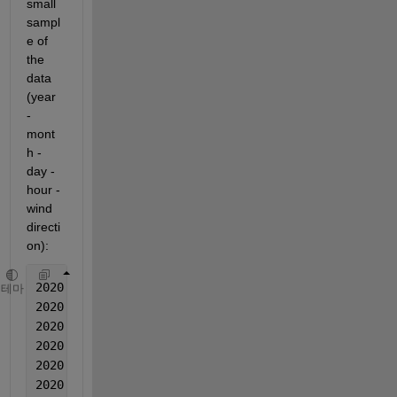
small 
sampl
e of 
the 
data 
(year 
- 
mont
h - 
day - 
hour - 
wind 
directi
on):
2020	4	1	0	77.0016556593828
테마
2020	4	1	3	61.6846224380681
2020	4	1	6	31.4624383596130
2020	4	1	9	35.1994739111645
2020	4	1	12	56.7123189304487
2020	4	1	15	337.212660715222