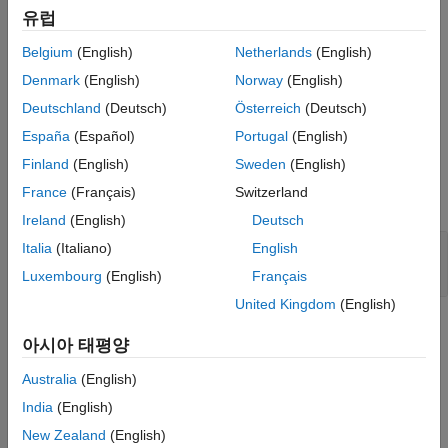
유럽
Clients of
can optionally implement this
AutomationAlgorithm
Belgium
(English)
Netherlands
(English)
method.
Denmark
(English)
Norway
(English)
cleans up the state of the automation
terminate(
)
algObj
Deutschland
(Deutsch)
Österreich
(Deutsch)
algorithm.
España
(Español)
Portugal
(English)
Input Arguments
Finland
(English)
Sweden
(English)
France
(Français)
Switzerland
expand all
Ireland
(English)
Deutsch
—
Automation algorithm
Italia
(Italiano)
English
algObj
object
vision.labeler.AutomationAlgorithm
Luxembourg
(English)
Français
United Kingdom
(English)
Version History
아시아 태평양
Introduced in R2017a
Australia
(English)
India
(English)
See Also
New Zealand
(English)
|
|
|
checkSetup
initialize
run