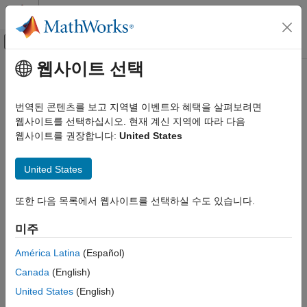
콘텐츠로 바로 가기
MATLAB 도움말 센터
오프캔버스 탐색 메뉴 토글
주요 콘텐츠
웹사이트 선택
문서 홈
terminate
영상 처리 및 컴퓨터 비전
번역된 콘텐츠를 보고 지역별 이벤트와 혜택을 살펴보려면
Class:
vision.labeler.AutomationAlgorithm
웹사이트를 선택하십시오. 현재 계신 지역에 따라 다음
Computer Vision Toolbox
Namespace:
vision.labeler
웹사이트를 권장합니다:
United States
Ground Truth Images and Video
AI-Assisted and Automated Labeling
Terminate automated algorithm (optional)
United States
terminate
expand all in page
또한 다음 목록에서 웹사이트를 선택하실 수도 있습니다.
ON THIS PAGE
Syntax
Syntax
미주
terminate(algObj)
Description
Description
Input Arguments
América Latina
(Español)
Version History
Canada
(English)
The
method cleans up the state of the automation
terminate
See Also
algorithm after
processes the last frame in the specified
run
United States
(English)
interval or when you stop the automation algorithm.