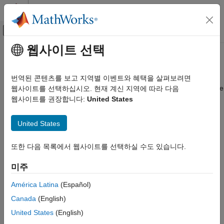
콘텐츠로 바로 가기
MATLAB 도움말 센터
오프캔버스 탐색 메뉴 토글
주요 콘텐츠
웹사이트 선택
문서 홈
c2000setup
Code Generation
번역된 콘텐츠를 보고 지역별 이벤트와 혜택을 살펴보려면
Control Systems
Launch
C2000
Microcontroller Blockset
hardware setup interface
웹사이트를 선택하십시오. 현재 계신 지역에 따라 다음
Since R2023a
웹사이트를 권장합니다:
United States
C2000 Microcontroller Blockset
collapse all in page
Peripherals
Syntax
United States
Analog System
c2000setup
C2000 Microcontroller Blockset
또한 다음 목록에서 웹사이트를 선택하실 수도 있습니다.
Description
Get Started with C2000 Microcontroller
Blockset
미주
launches an interactive hardware setup interface to
c2000setup
configure the connection to your
C2000™ Microcontroller
América Latina
(Español)
c2000setup
Blockset
hardware.
Canada
(English)
ON THIS PAGE
example
Syntax
United States
(English)
Description