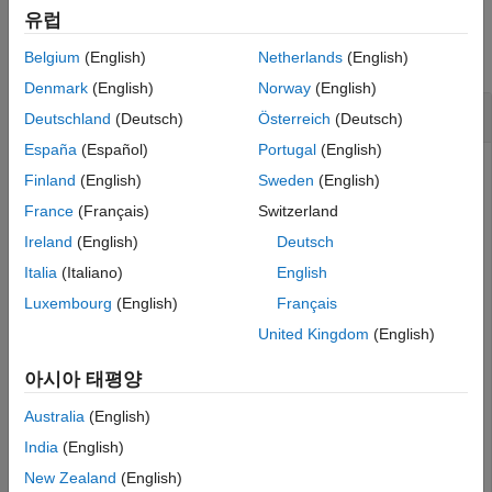
Examples
유럽
Examples
Version History
collapse all
Belgium
(English)
Netherlands
(English)
See Also
Denmark
(English)
Norway
(English)
Use the c2000setup Function
Deutschland
(Deutsch)
Österreich
(Deutsch)
España
(Español)
Portugal
(English)
®
Enter the function in the MATLAB
command window. This
Finland
(English)
Sweden
(English)
opens the Hardware Setup wizard.
France
(Français)
Switzerland
Ireland
(English)
Deutsch
c2000setup
Italia
(Italiano)
English
Luxembourg
(English)
Français
United Kingdom
(English)
아시아 태평양
Australia
(English)
India
(English)
New Zealand
(English)