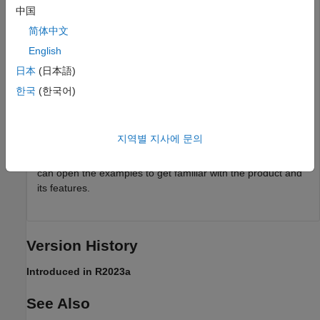
中国
简体中文
English
日本
(日本語)
한국
(한국어)
The Hardware Setup window provides instructions for
configuring the C2000 blockset to work with your hardware.
지역별 지사에 문의
Follow the instructions on each page of the Hardware Setup
window. When the hardware setup process completes, you
can open the examples to get familiar with the product and
its features.
Version History
Introduced in R2023a
See Also