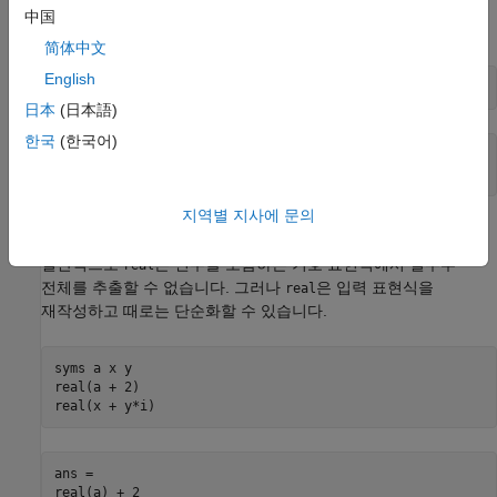
中国
다음 기호 표현식의 실수부를 계산합니다.
简体中文
English
real(2*exp(1 + sym(i)))
日本
(日本語)
한국
(한국어)
ans =

2*cos(1)*exp(1)
지역별 지사에 문의
기호 표현식의 실수부 계산하기
일반적으로
은 변수를 포함하는 기호 표현식에서 실수부
real
전체를 추출할 수 없습니다. 그러나
은 입력 표현식을
real
재작성하고 때로는 단순화할 수 있습니다.
syms a x y

real(a + 2)

real(x + y*i)
ans =

real(a) + 2
