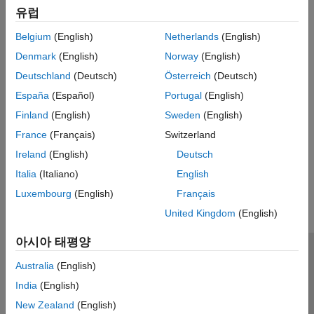
유럽
디폴트 천이를 사용하여 차트 실행 제어하기
상태 초기화 중에 어떤 하위 상태가 활성 상태가 될지 나타냅니다.
Belgium
(English)
Netherlands
(English)
Denmark
(English)
Norway
(English)
Control Chart Execution by Using Inner Transitions
Reevaluate which substate is active at each step of the
Deutschland
(Deutsch)
Österreich
(Deutsch)
simulation.
España
(Español)
Portugal
(English)
Finland
(English)
Sweden
(English)
Represent Multiple Paths by Using Connective Junctions
Create decision points between alternative transition paths.
France
(Français)
Switzerland
Ireland
(English)
Deutsch
이 페이지가 얼마나 도움이 되었습니까?
Italia
(Italiano)
English
Luxembourg
(English)
Français
United Kingdom
(English)
아시아 태평양
신뢰 센터
등록 상표
개인정보 취급방침
불법 복제 방지
Australia
(English)
애플리케이션 상태
문의하기
India
(English)
© 1994-2026 The MathWorks, Inc.
New Zealand
(English)