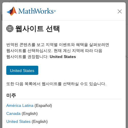
콘텐츠로 바로 가기
MATLAB 도움말 센터
오프캔버스 탐색 메뉴 토글
주요 콘텐츠
웹사이트 선택
문서 홈
병렬 상태 및 배타적 상태
이벤트 기반 모델링
번역된 콘텐츠를 보고 지역별 이벤트와 혜택을 살펴보려면
병렬 상태 및 배타적 상태를 사용하여 차트 실행을 제어합니다.
웹사이트를 선택하십시오. 현재 계신 지역에 따라 다음
Stateflow
개별적으로 또는 동시에 실행되는 상태의 작동 방식을 이해합니다.
웹사이트를 권장합니다:
United States
차트 프로그래밍
차트 시뮬레이션 의미 체계
도움말 항목
United States
카테고리
병렬 상태의 실행 순서
차트 의미 체계 기본 사항
또한 다음 목록에서 웹사이트를 선택하실 수도 있습니다.
병렬(AND) 상태의 실행 순서를 설정합니다.
차트 실행
미주
병렬 상태 및 배타적 상태
Transition Between Exclusive States
이벤트 의미 체계
Use transitions to exit and enter exclusive (OR) states.
América Latina
(Español)
Canada
(English)
조건 동작을 사용하여 차트 실행 제어하기
천이가 완료되기 전에 조건 동작을 실행합니다.
United States
(English)