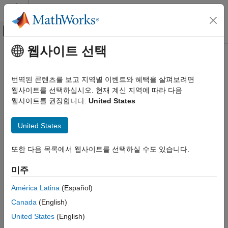
콘텐츠로 바로 가기
MATLAB 도움말 센터
오프캔버스 탐색 메뉴 토글
주요 콘텐츠
웹사이트 선택
문서 홈
차트 의미 체계 기본 사항
이벤트 기반 모델링
번역된 콘텐츠를 보고 지역별 이벤트와 혜택을 살펴보려면
®
Stateflow
객체 사이의 상호 작용에 대해 알아봅니다.
웹사이트를 선택하십시오. 현재 계신 지역에 따라 다음
Stateflow
차트 실행 중에 Stateflow 객체가 상호 작용하는 방법을
웹사이트를 권장합니다:
United States
차트 프로그래밍
이해합니다.
차트 시뮬레이션 의미 체계
United States
도움말 항목
카테고리
차트 의미 체계 기본 사항
또한 다음 목록에서 웹사이트를 선택하실 수도 있습니다.
Stateflow Semantics
차트 실행
An overview of Stateflow chart semantics.
미주
병렬 상태 및 배타적 상태
이벤트 의미 체계
Types of Chart Execution
América Latina
(Español)
Semantics of inactive, active, and sleeping charts.
Canada
(English)
실행하는 동안 Stateflow 객체가 상호 작용하는 방식
United States
(English)
그래픽 객체와 비그래픽 객체를 결합하여 반응 시스템을