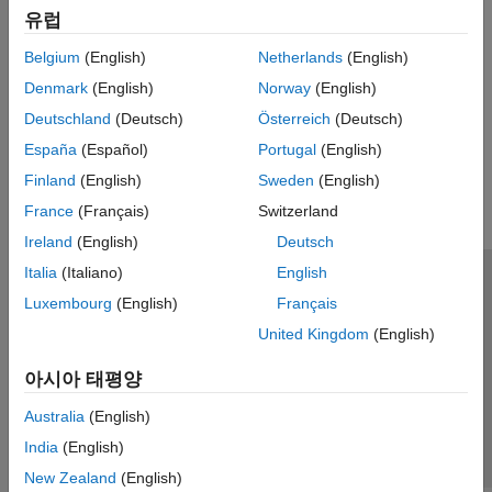
유럽
시뮬레이션합니다.
Belgium
(English)
Netherlands
(English)
Stateflow 차트의 모델링 지침
Denmark
(English)
Norway
(English)
상태, 천이, 이벤트를 사용하여 차트를 효율적으로 모델링합니다.
Deutschland
(Deutsch)
Österreich
(Deutsch)
이 페이지가 얼마나 도움이 되었습니까?
España
(Español)
Portugal
(English)
Finland
(English)
Sweden
(English)
France
(Français)
Switzerland
Ireland
(English)
Deutsch
Italia
(Italiano)
English
신뢰 센터
등록 상표
개인정보 취급방침
불법 복제 방지
Luxembourg
(English)
Français
애플리케이션 상태
문의하기
United Kingdom
(English)
© 1994-2026 The MathWorks, Inc.
아시아 태평양
웹사이트 
한국
Australia
(English)
India
(English)
New Zealand
(English)