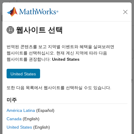
콘텐츠로 바로 가기
MATLAB 도움말 센터
오프캔버스 탐색 메뉴 토글
주요 콘텐츠
웹사이트 선택
문서 홈
3상 계통 연계형 인버터
물리 모델링
번역된 콘텐츠를 보고 지역별 이벤트와 혜택을 살펴보려면
웹사이트를 선택하십시오. 현재 계신 지역에 따라 다음
Simscape Electrical
웹사이트를 권장합니다:
United States
응용 분야
이 예제에서는 계통 연계형 인버터 시스템의 전압을 제어하는
방법을 보여줍니다. Voltage regulator 서브시스템은 PI 기반 제어
모터 드라이브 및 전력전자
United States
전략을 구현합니다. 3상 인버터는 회로 차단기를 통해 그리드에
컨버터(고전력)
연결됩니다. 회로 차단기는 동기화를 허용하도록 시뮬레이션 시작
시 열립니다. 시간 0.15초에서 회로 차단기는 닫히고 인버터가
3상 계통 연계형 인버터
또한 다음 목록에서 웹사이트를 선택하실 수도 있습니다.
그리드에 연결됩니다. Scopes 서브시스템은 시뮬레이션 결과를
이 페이지 내용
확인할 수 있는 스코프를 포함합니다. 인버터는 IGBT를 사용하여
미주
모델
구현됩니다. 시뮬레이션의 속도를 높이거나 실시간 배포를 위해
Simscape 기록의 시뮬레이션 결과
América Latina
(Español)
IGBT를 평균 스위치로 대체할 수 있습니다. 이렇게 하면 게이트
참고 항목
신호를 지정된 기간 동안 평균화하거나 변조 파형으로 대체할 수
Canada
(English)
있습니다.
United States
(English)