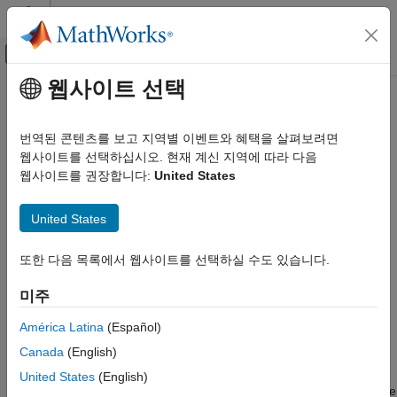
콘텐츠로 바로 가기
MATLAB 도움말 센터
오프캔버스 탐색 메뉴 토글
주요 콘텐츠
웹사이트 선택
문서 홈
getComparisonRun
Verification, Validation, and Test
번역된 콘텐츠를 보고 지역별 이벤트와 혜택을 살펴보려면
Class:
sltest.testmanager.TestCaseResult
웹사이트를 선택하십시오. 현재 계신 지역에 따라 다음
Simulink Test
Namespace:
sltest.testmanager
웹사이트를 권장합니다:
United States
getComparisonRun
Get test case signal comparison results
United States
ON THIS PAGE
Syntax
expand all in page
또한 다음 목록에서 웹사이트를 선택하실 수도 있습니다.
Description
Syntax
Input Arguments
미주
run = getComparisonRun(result)
Output Arguments
Examples
América Latina
(Español)
Description
Version History
Canada
(English)
See Also
gets the test case comparison
= getComparisonRun(
)
run
result
United States
(English)
results that belong to the test case results object. The results are