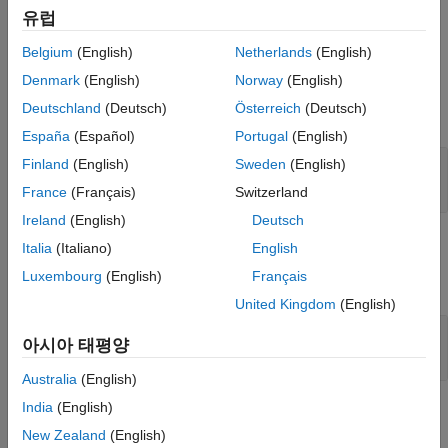
output to a
object, which contains signal data
Simulink.sdi.Run
유럽
for each comparison, tolerance, and difference result.
Belgium
(English)
Netherlands
(English)
Input Arguments
Denmark
(English)
Norway
(English)
Deutschland
(Deutsch)
Österreich
(Deutsch)
expand all
España
(Español)
Portugal
(English)
—
Test case result
Finland
(English)
Sweden
(English)
result
object
sltest.testmanager.TestCaseResult
France
(Français)
Switzerland
Ireland
(English)
Deutsch
Output Arguments
Italia
(Italiano)
English
Luxembourg
(English)
Français
expand all
United Kingdom
(English)
— Comparison results
run
아시아 태평양
object
Simulink.sdi.Run
Australia
(English)
India
(English)
Examples
New Zealand
(English)