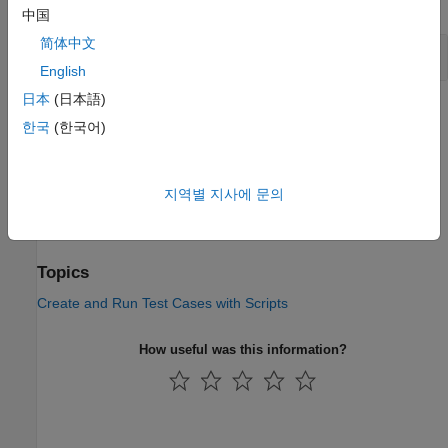
expand all
中国
简体中文
Get Comparison Data From Test Case
English
日本
(日本語)
Version History
한국
(한국어)
Introduced in R2015a
See Also
지역별 지사에 문의
Simulink.sdi.Run
Topics
Create and Run Test Cases with Scripts
How useful was this information?