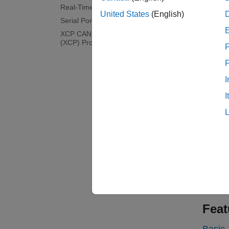
Real-Time UDP (IP) Protocol Blocks
United States
(English)
J193
Serial Port (RS232) Protocol Blocks
XCP CAN, XCP CAN FD, XCP UDP
J193
(XCP) Protocol Blocks
F
J1939
I
Topi
I
SAE J
Sendin
Rela
www.s
CAN a
Feat