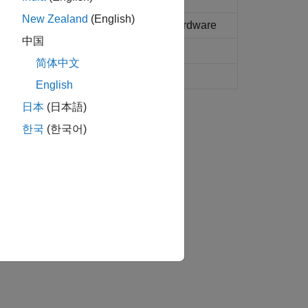
New Zealand
(English)
ages that are transported by CAN hardware
中国
messages
简体中文
English
日本
(日本語)
한국
(한국어)