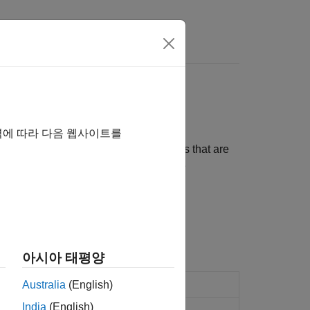
Answers
역에 따라 다음 웹사이트를
 blocks. The blocks connect to boards that are
ormation about the J1939 standard, see
아시아 태평양
n name and database file
Australia
(English)
India
(English)
s and network management attributes