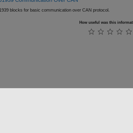
 J1939 Communication Over CAN
1939 blocks for basic communication over CAN protocol.
How useful was this informa
 방지
애플리케이션 상태
문의하기