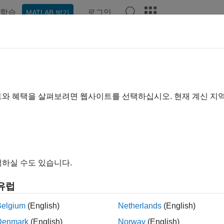
학습
로그인
MATLAB 받기
ation
Examples
Functions
Blocks
Apps
Videos
39 Protocol Blocks
quisition with J1939 protocol running over CAN
트와 혜택을 살펴보려면 웹사이트를 선택하십시오. 현재 계신 지
unicate with J1939-compatible devices, use the J1939 protocol
ble with standard bus architectures, such as PCI. For more inf
.
e.org/
E J1939 Blocks
하실 수도 있습니다.
ks
유럽
 Network Configuration
Define J1939 network configuratio
Belgium
(English)
Netherlands
(English)
Denmark
(English)
Norway
(English)
 Node Configuration
Configure J1939 node with addres