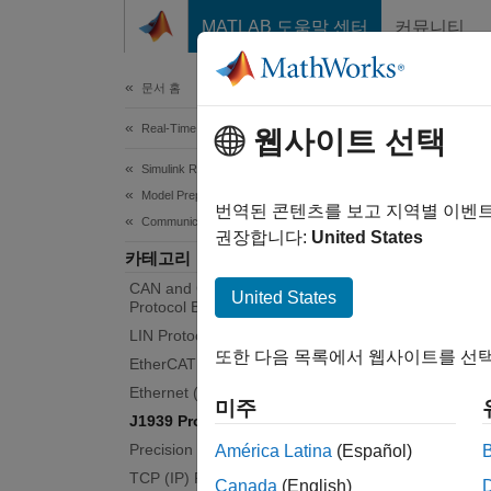
콘텐츠로 바로 가기
MATLAB 도움말 센터
커뮤니티
Document
문서 홈
Real-Time Simulation and Testing
J19
웹사이트 선택
Simulink Real-Time
Model Preparation for Real-Time Execution
Data ac
번역된 콘텐츠를 보고 지역별 이벤
Communication Protocol Blocks
To comm
권장합니다:
United States
카테고리
compati
CAN and CAN-FD Message (CAN)
www.sa
United States
Protocol Blocks
LIN Protocol Blocks
See
SA
또한 다음 목록에서 웹사이트를 선택
EtherCAT Protocol Blocks
Bloc
Ethernet (IP) Protocol Blocks
미주
J1939 Protocol Blocks
Precision Time Protocol (PTP) Blocks
J1939
América Latina
(Español)
TCP (IP) Protocol Blocks
Canada
(English)
J1939