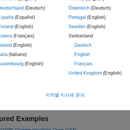
Deutschland
(Deutsch)
Österreich
(Deutsch)
9 CAN Transport Layer
Generate and consume J1939 mess
España
(Español)
Portugal
(English)
9 Receive
Receive J1939 parameter group 
inland
(English)
Sweden
(English)
 Transmit
Transmit J1939 message
France
(Français)
Switzerland
reland
(English)
Deutsch
cs
talia
(Italiano)
English
1939 Blocks
Luxembourg
(English)
Français
g and receiving messages over a J1939 network.
United Kingdom
(English)
ted Information
ae.org
지역별 지사에 문의
nd CAN-FD Message (CAN) Protocol Blocks
ured Examples