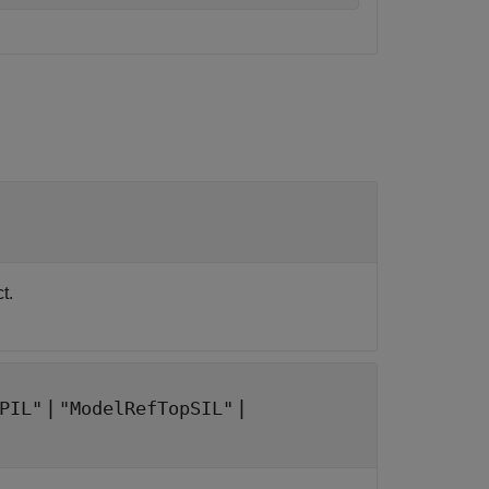
t.
|
|
PIL"
"ModelRefTopSIL"