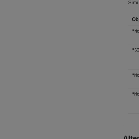
Simu
Obj
"N
"S
"M
"M
Alte