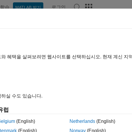
학습
로그인
MATLAB 받기
ation
Examples
Functions
Model Settings
Apps
odelview
 model coverage results with model highlighting
트와 혜택을 살펴보려면 웹사이트를 선택하십시오. 현재 계신 지
e all in page
ax
lview(cvdo)
하실 수도 있습니다.
lview(cvdo,simMode)
ription
유럽
highlights the model with coverage results from the
lview(
)
cvdo
Belgium
(English)
Netherlands
(English)
Denmark
(English)
Norway
(English)
highlights the model with coverage results f