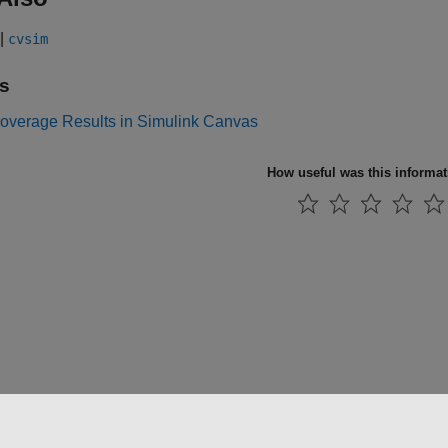
|
cvsim
s
overage Results in Simulink Canvas
How useful was this informa