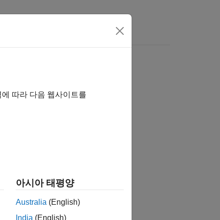
Videos
Answers
역에 따라 다음 웹사이트를
아시아 태평양
object
.
cvdata
cvdo
Australia
(English)
India
(English)
or the specified simulation mode.