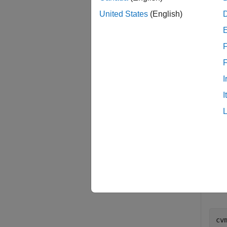
cvmode
United States
(English)
examp
F
Exa
collaps
I
I
Use
co
Use
cv