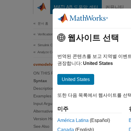
콘텐츠로 바로 가기
MATLAB 도움말 센터
커뮤니티
Document
문서 홈
Verification, Validation, and Test
cvm
웹사이트 선택
Simulink Coverage
Analyze Coverage and View Results
Display
번역된 콘텐츠를 보고 지역별 이벤
권장합니다:
United States
cvmodelview
collaps
ON THIS PAGE
Synt
United States
Syntax
Description
cvmode
또한 다음 목록에서 웹사이트를 선택
Examples
cvmode
Desc
Input Arguments
미주
Alternatives
cvmode
Version History
América Latina
(Español)
See Also
Canada
(English)