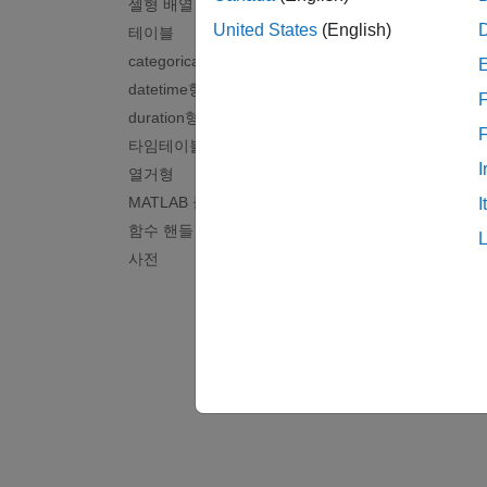
셀형 배열
Use co
United States
(English)
테이블
categorical형 배열
Code G
datetime형 배열
Use sp
F
duration형 배열
타임테이블
I
열거형
MATLAB 클래스
I
함수 핸들
사전