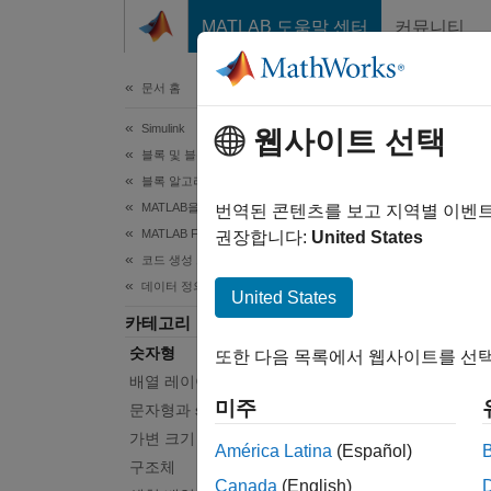
콘텐츠로 바로 가기
MATLAB 도움말 센터
커뮤니티
문서
문서 홈
Simulink
숫
웹사이트 선택
블록 및 블록셋 작성하기
블록 알고리즘 작성하기
MATLAB을 사용하여 블록 작성하기
MATLAB
번역된 콘텐츠를 보고 지역별 이벤
MATLAB Functions를 사용하여 블록 작성하기
MATLAB
권장합니다:
United States
코드 생성 프로그래밍
지원합
데이터 정의
United States
함수
카테고리
숫자형
또한 다음 목록에서 웹사이트를 선택
code
배열 레이아웃
미주
문자형과 string형
도움
가변 크기 데이터
América Latina
(Español)
구조체
Code G
Canada
(English)