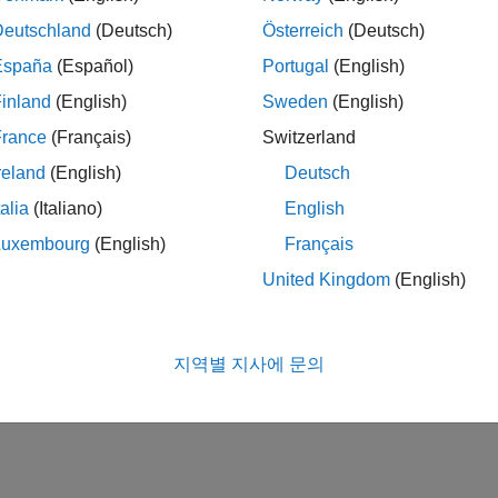
®
mplex data in MATLAB
code intended for code generation.
Deutschland
(Deutsch)
Österreich
(Deutsch)
España
(Español)
Portugal
(English)
eneration for Sparse Matrices
arse matrices in MATLAB code intended for code generation.
inland
(English)
Sweden
(English)
France
(Français)
Switzerland
이 페이지가 얼마나 도움이 되었
reland
(English)
Deutsch
talia
(Italiano)
English
Luxembourg
(English)
Français
United Kingdom
(English)
지역별 지사에 문의