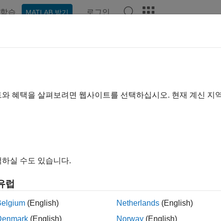
학습
로그인
MATLAB 받기
예제
함수
블록
앱
비디오
Answers
자형
 Function
블록의 숫자형 데이터 및 변수
트와 혜택을 살펴보려면 웹사이트를 선택하십시오. 현재 계신 지
 Function
블록은 부호 있는 정수와 부호 없는 정수, 단정밀도
니다.
하실 수도 있습니다.
생성된 C/C++ 코드에서 배열의 0이 아닌 
r.findOrError
유럽
말 항목
Belgium
(English)
Netherlands
(English)
eneration for Complex Data
Denmark
(English)
Norway
(English)