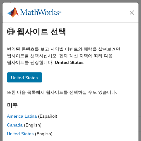
콘텐츠로 바로 가기
MATLAB 도움말 센터
오프캔버스 탐색 메뉴 토글
주요 콘텐츠
웹사이트 선택
문서 홈
Sources
물리 모델링
번역된 콘텐츠를 보고 지역별 이벤트와 혜택을 살펴보려면
물리 신호 소스를 시뮬레이션하는 블록
웹사이트를 선택하십시오. 현재 계신 지역에 따라 다음
Simscape
이 라이브러리에는 물리 신호 소스를 시뮬레이션하는 블록이
웹사이트를 권장합니다:
United States
Foundation 블록 라이브러리
포함되어 있습니다.
물리 신호 조작
United States
Simscape 블록
카테고리
Delays
또한 다음 목록에서 웹사이트를 선택하실 수도 있습니다.
PS Constant
Generate constant physical signal
Discrete
미주
Functions
PS Counter
Increment output signal by 1 with every
time step
Linear Operators
América Latina
(Español)
Lookup Tables
PS Ramp
Generate constantly increasing or
Canada
(English)
decreasing physical signal
Nonlinear Operators
United States
(English)
Periodic Operators
PS Random
Generate normally distributed random