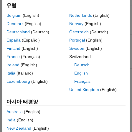
Number
numbers for physical modeling
Sinks
유럽
Sources
PS Repeating
Output periodic piecewise linear signal
Sequence
Belgium
(English)
Netherlands
(English)
Utilities
Denmark
(English)
Norway
(English)
PS Sine Wave
Generate sine wave physical signal, using
simulation time as time source
Deutschland
(Deutsch)
Österreich
(Deutsch)
PS Step
Generate physical signal shaped as step
España
(Español)
Portugal
(English)
function
Finland
(English)
Sweden
(English)
PS Uniform
Generate uniformly distributed random
France
(Français)
Switzerland
Random
numbers for physical modeling
Number
Ireland
(English)
Deutsch
Italia
(Italiano)
English
도움말 항목
Luxembourg
(English)
Français
Physical Signal Unit Propagation
United Kingdom
(English)
Physical signal blocks propagate units.
아시아 태평양
Upgrading Models with Legacy Physical Signal Blocks
Australia
(English)
Prior to R2019a, physical signal blocks did not propagate units.
India
(English)
이 페이지가 얼마나 도움이 되었습니까?
New Zealand
(English)