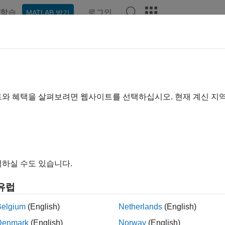
학습
로그인
MATLAB 받기
예제
함수
블록
앱
언어 구문
비디오
Answers
rces
기의 질량 유량 소스, 압력 소스, 체적 유량 소스 블록
트와 혜택을 살펴보려면 웹사이트를 선택하십시오. 현재 계신 지
브러리에는 습윤 공기 네트워크의 압력, 질량 유량, 볼륨 유량을
®
물리 신호 입력을 Simulink
소스 또는 다른 Simulink 블록에
램을 Simulink 소스 및 스코프에 연결하기
항목을 참조하십시오
scape 블록
하실 수도 있습니다.
 Rate Source
Generate constant or time-varying mass flow ra
유럽
(R2023b 이후)
Belgium
(English)
Netherlands
(English)
sure Source
Generate constant or time-varying pressure dif
Denmark
(English)
Norway
(English)