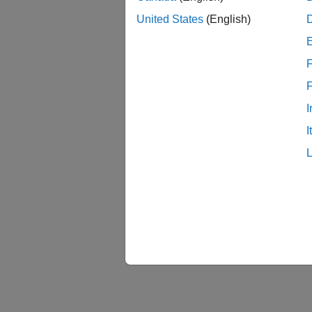
United States
(English)
도움
Modeli
F
Steps a
I
Modeli
Specifi
I