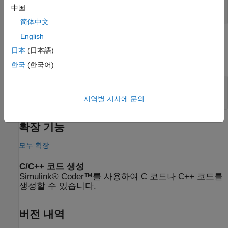
中国
열
简体中文
English
파라미터
日本
(日本語)
모두 확장
한국
(한국어)
열 유량
—
소스를 통과하는 열 유량
0W (디폴트 값)
지역별 지사에 문의
확장 기능
모두 확장
C/C++ 코드 생성
Simulink® Coder™를 사용하여 C 코드나 C++ 코드를
생성할 수 있습니다.
버전 내역