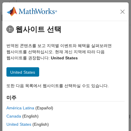
콘텐츠로 바로 가기
MATLAB 도움말 센터
오프캔버스 탐색 메뉴 토글
주요 콘텐츠
웹사이트 선택
문서 홈
Heat Flow Rate Source
물리 모델링
번역된 콘텐츠를 보고 지역별 이벤트와 혜택을 살펴보려면
열 에너지의 일정한 소스(공급원)이며 열 유동으로 특징지어짐
웹사이트를 선택하십시오. 현재 계신 지역에 따라 다음
Simscape
웹사이트를 권장합니다:
United States
Foundation 블록 라이브러리
페이지 내 모두 확장
열 모델
United States
Thermal Sources
라이브러리:
Simscape / Foundation Library / Thermal / Thermal
Heat Flow Rate Source
또한 다음 목록에서 웹사이트를 선택하실 수도 있습니다.
Sources
이 페이지 내용
미주
설명
설명
예제
América Latina
(Español)
포트
Canada
(English)
Heat Flow Rate Source
블록은 소스 양단 간의 온도차에 관계없이
파라미터
지정된 열 유동을 유지할 수 있을 정도로 강력한 이상적인 열
United States
(English)
에너지 소스를 나타냅니다.
확장 기능