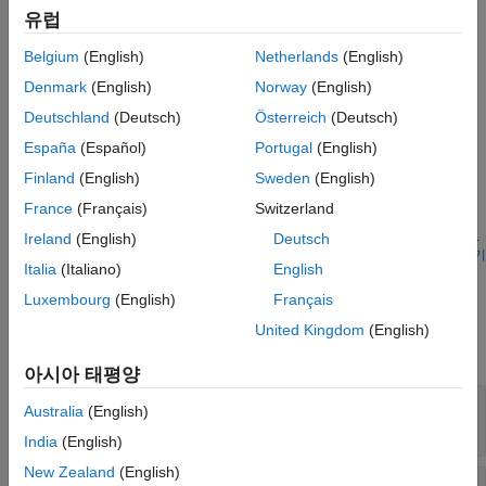
버전 내역
유럽
소스는
열 유량
파라미터 값이 정의하는 일정한 열 유량을
참고 항목
Belgium
(English)
Netherlands
(English)
생성합니다.
Denmark
(English)
Norway
(English)
예제
Deutschland
(Deutsch)
Österreich
(Deutsch)
엔진 냉각 시스템
España
(Español)
Portugal
(English)
이 예제에서는 사용자 지정 열 유체 블록을 사용하여 기본 엔진
Finland
(English)
Sweden
(English)
냉각 시스템을 모델링하는 방법을 보여줍니다. 정용량형 펌프는
France
(Français)
Switzerland
냉각 회로를 통해 물을 순환시킵니다. 엔진의 열은 냉각수에
흡수되어 라디에이터를 통해 방출됩니다. 시스템 온도는 임계값을
Ireland
(English)
Deutsch
초과하는 경우에만 라디에이터로 흐름을 전환하는 온도 조절
모델 열기
Italia
(Italiano)
English
장치에 의해 조절됩니다.
포트
Luxembourg
(English)
Français
보존
United Kingdom
(English)
모두 확장
아시아 태평양
A
—
소스 입구
Australia
(English)
열
India
(English)
New Zealand
(English)
B
—
소스 출구