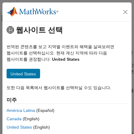
콘텐츠로 바로 가기
MATLAB 도움말 센터
오프캔버스 탐색 메뉴 토글
주요 콘텐츠
웹사이트 선택
문서 홈
성능 최적화 및 문제 해결
물리 모델링
번역된 콘텐츠를 보고 지역별 이벤트와 혜택을 살펴보려면
대규모 모델의 컴파일 및 시뮬레이션 성능 개선, 문제 해결, 애드온
웹사이트를 선택하십시오. 현재 계신 지역에 따라 다음
Simscape
제품 블록이 있는 모델 공유
웹사이트를 권장합니다:
United States
카테고리
성능 최적화는 대규모 모델의 컴파일 속도 향상과 시뮬레이션 시간
Simscape 시작하기
단축을 위한 다양한 기술로 구성됩니다. 모델을 C 코드로 변환하면
United States
®
Simulink
의 액셀러레이터 모드를 사용하여 시뮬레이션 시간을
Foundation 블록 라이브러리
줄일 수 있습니다. Simscape™ 런타임 파라미터를 사용하여
물리 모델링 기법
또한 다음 목록에서 웹사이트를 선택하실 수도 있습니다.
시뮬레이션 작업 속도를 높이고 C 코드 재생성 없이 파라미터 값을
시뮬레이션 및 분석
수정할 수 있습니다.
미주
Simscape 실시간 시뮬레이션
성능 최적화 및 문제 해결
Simscape 편집 모드 기능을 사용하면, 애드온 제품이 사용자의
América Latina
(Español)
머신에 설치되어 있기만 하다면 애드온 제품 라이선스를
대규모 모델의 컴파일 시간 단축
Canada
(English)
체크아웃할 필요 없이 제한 모드에서 애드온 제품의 블록을
런타임 파라미터
United States
(English)
포함하는 모델을 열고 시뮬레이션하고 저장할 수 있습니다. 이는
시뮬레이션 속도 향상을 위한 코드