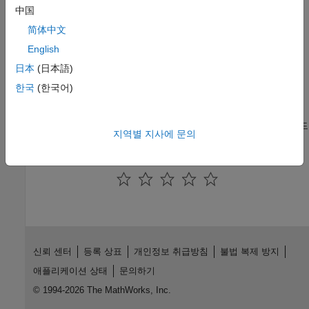
수정
中国
시뮬레이션 속도 향상을 위한 코드 생성하기
简体中文
시뮬레이션 속도를 높이기 위해 물리 모델을 코드로 변환
English
문제 해결
日本
(日本語)
Simscape 모델에서 Simulink 툴 사용 시 흔히 일어나는
한국
(한국어)
시뮬레이션 오류, 제약 및 제한 사항
애드온 제품 라이선스 관리
애드온 제품 라이선스 체크아웃을 최소화하기 위한 제한 편집 모드
지역별 지사에 문의
이 페이지가 얼마나 도움이 되었습니까?
신뢰 센터
등록 상표
개인정보 취급방침
불법 복제 방지
애플리케이션 상태
문의하기
© 1994-2026 The MathWorks, Inc.