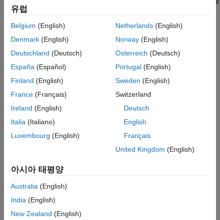
팀 또는 조직 전체에 시뮬레이션 모델을 배포하는 경제적인 방법을
생성하기
유럽
제공하기 위한 것입니다.
문제 해결
애드온 제품 라이선스 관리
Belgium
(English)
Netherlands
(English)
자주 보는 항목
사용자 지정
Denmark
(English)
Norway
(English)
Enable Component Reuse During Compilation
Deutschland
(Deutsch)
Österreich
(Deutsch)
About Scalable Compilation
España
(Español)
Portugal
(English)
Troubleshooting Simulation Errors
Finland
(English)
Sweden
(English)
Limitations
France
(Français)
Switzerland
How Simscape Run-Time Parameters and Simulink Tunable
Ireland
(English)
Deutsch
Parameters Differ
Italia
(Italiano)
English
How Simscape Code Generation Differs from Simulink
Luxembourg
(English)
Français
About the Simscape Editing Mode
United Kingdom
(English)
카테고리
아시아 태평양
대규모 모델의 컴파일 시간 단축
Australia
(English)
대규모 모델의 컴파일 속도 향상을 위한 워크플로, 기법, 예제
India
(English)
런타임 파라미터
New Zealand
(English)
C 코드 재생성 없이 시뮬레이션 작업 속도 향상 및 파라미터 값