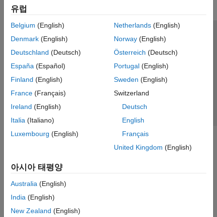
유럽
Belgium
(English)
Netherlands
(English)
신뢰 센터
등록 상표
개인정보 취급방침
불법 복제 방지
Denmark
(English)
Norway
(English)
애플리케이션 상태
문의하기
Deutschland
(Deutsch)
Österreich
(Deutsch)
© 1994-2026 The MathWorks, Inc.
España
(Español)
Portugal
(English)
Finland
(English)
Sweden
(English)
웹사이트 
France
(Français)
Switzerland
한국
Ireland
(English)
Deutsch
Italia
(Italiano)
English
Luxembourg
(English)
Français
United Kingdom
(English)
아시아 태평양
Australia
(English)
India
(English)
New Zealand
(English)