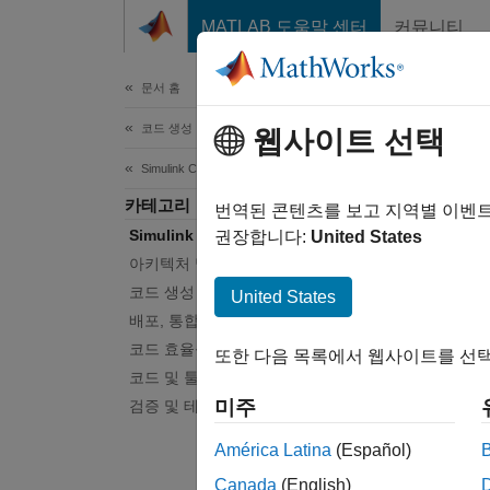
콘텐츠로 바로 가기
MATLAB 도움말 센터
커뮤니티
문서
문서 홈
코드 생성
웹사이트 선택
이 페
Simulink Coder
Sim
카테고리
번역된 콘텐츠를 보고 지역별 이벤
Simulink Coder 시작하기
권장합니다:
United States
Simuli
아키텍처 및 컴포넌트 설계
Simuli
코드 생성
United States
생성된 
배포, 통합 및 지원되는 하드웨어
비실시간
코드 효율성
또한 다음 목록에서 웹사이트를 선택
Simu
코드 및 툴 사용자 지정
미주
검증 및 테스트
Simul
América Latina
(Español)
튜토
Canada
(English)