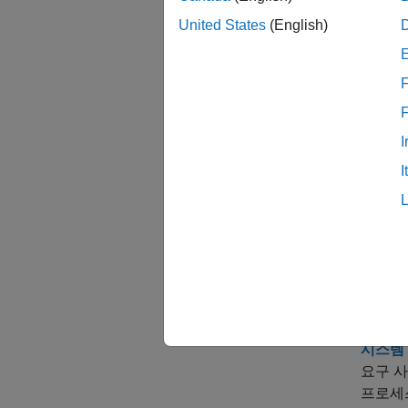
모델에 
United States
(English)
코드 생
F
단계 
단계 
I
단계 
I
단계 
Simu
Simul
Simul
C 또는
시스템 
요구 사
프로세