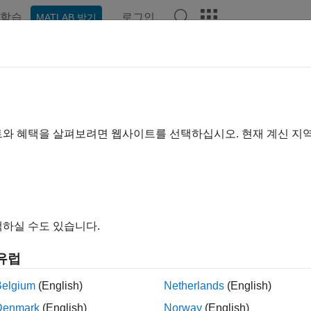
학습
로그인
MATLAB 받기
예제
함수
블록
모델 설정
앱
비디오
Answers
이지는 기계 번역을 사용하여 번역되었습니다. 영어 원문을 보려면
ulink
Coder
시작하기
트와 혜택을 살펴보려면 웹사이트를 선택하십시오. 현재 계신 지
nk
와
Stateflow
모델에서 C 및 C++ 코드 생성
®
®
®
nk
Coder™
는 Simulink 모델, Stateflow
차트, MATLAB
함수로
소스 코드는 시뮬레이션 가속, 신속 프로토타이핑, HIL(Hardware-
 애플리케이션에 사용할 수 있습니다. Simulink를 사용하여 
하실 수도 있습니다.
link 외부에서 코드를 실행하고 해당 코드와 상호 작용할 수 있습니
유럽
ink 시뮬레이션을 FMU(Functional Mockup Units)로 공유하려면
S
Belgium
(English)
Netherlands
(English)
리얼
Denmark
(English)
Norway
(English)