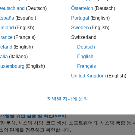
대한 C 코드 생성
Deutschland
(Deutsch)
Österreich
(Deutsch)
성을 위한 모델을 준비하고 실시간 시뮬레이션을 위한 C 코드를
España
(Español)
Portugal
(English)
inland
(English)
Sweden
(English)
1:
Simulink Coder 빠른 시작 툴을 사용하여 C 코드 생성
France
(Français)
Switzerland
2:
생성된 실행 프로그램 결과 확인
reland
(English)
Deutsch
3:
프로그램 실행 중 파라미터 조정
talia
(Italiano)
English
4:
프로토타입 코드 및 아티팩트 배포
Luxembourg
(English)
Français
link
모델에서 코드 생성
United Kingdom
(English)
ink Coder를 사용한 코드 생성
ink 블록, Stateflow 차트, MATLAB 코드를 포함할 수 있는 Simu
지역별 지사에 문의
 C++ 소스 코드를 생성합니다.
개발을 위한 검증 및 확인(V&V)
항 분석, 시스템 사양, 코드 생성, 소프트웨어 및 시스템 통합 등
스의 단계를 검증하고 확인합니다.